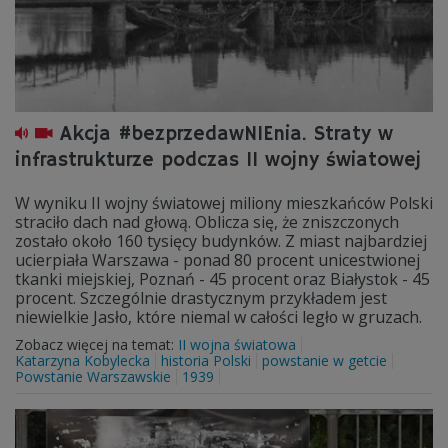
Akcja #bezprzedawNIEnia. Straty w
infrastrukturze podczas II wojny światowej
W wyniku II wojny światowej miliony mieszkańców Polski
straciło dach nad głową. Oblicza się, że zniszczonych
zostało około 160 tysięcy budynków. Z miast najbardziej
ucierpiała Warszawa - ponad 80 procent unicestwionej
tkanki miejskiej, Poznań - 45 procent oraz Białystok - 45
procent. Szczególnie drastycznym przykładem jest
niewielkie Jasło, które niemal w całości legło w gruzach.
Zobacz więcej na temat:
II wojna światowa
Katarzyna Kobylecka
historia Polski
powstanie w getcie
Powstanie Warszawskie
1939