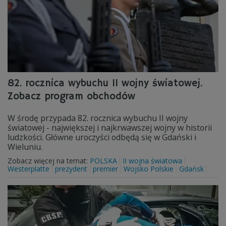
82. rocznica wybuchu II wojny światowej.
Zobacz program obchodów
W środę przypada 82. rocznica wybuchu II wojny
światowej - największej i najkrwawszej wojny w historii
ludzkości. Główne uroczyści odbędą się w Gdański i
Wieluniu.
Zobacz więcej na temat:
POLSKA
II wojna światowa
Westerplatte
prezydent
premier
Wojsko Polskie
Gdańsk