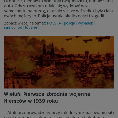
Drobnice, niedaleko Wielunia (woj. łódzkie), odnaleziono
auto. Gdy strażakom udało się wydobyć wrak
samochodu na brzeg, okazało się, że w środku były ciała
dwóch mężczyzn. Policja ustala okoliczności tragedii.
Zobacz więcej na temat:
POLSKA
policja
wypadek
samochód
łódzkie
Wieluń. Pierwsza zbrodnia wojenna
Niemców w 1939 roku
– Atak przeprowadzony przy tak dużym zmasowaniu sił i
środków musiał zakończyć się absolutną hekatombą –