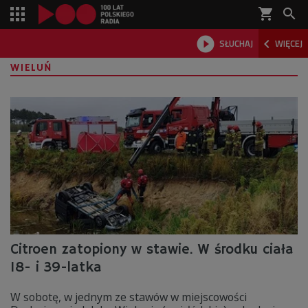
shopping_cart



SŁUCHAJ
WIĘCEJ

WIELUŃ
Citroen zatopiony w stawie. W środku ciała
18- i 39-latka
W sobotę, w jednym ze stawów w miejscowości