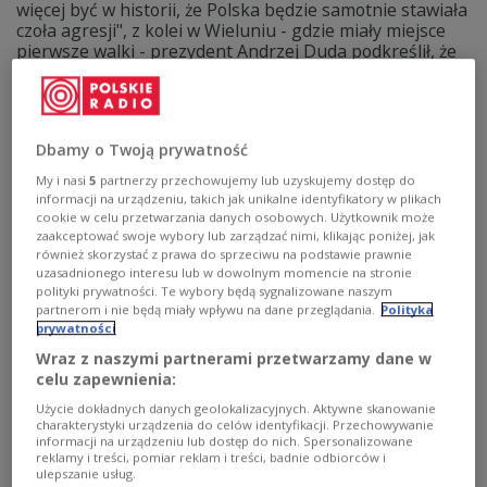
więcej być w historii, że Polska będzie samotnie stawiała
czoła agresji", z kolei w Wieluniu - gdzie miały miejsce
pierwsze walki - prezydent Andrzej Duda podkreślił, że
"nie wolno ustępować imperializmowi".
Zobacz więcej na temat:
II wojna światowa
Westerplatte
historia Polski
Dbamy o Twoją prywatność
My i nasi
5
partnerzy przechowujemy lub uzyskujemy dostęp do
informacji na urządzeniu, takich jak unikalne identyfikatory w plikach
cookie w celu przetwarzania danych osobowych. Użytkownik może
zaakceptować swoje wybory lub zarządzać nimi, klikając poniżej, jak
również skorzystać z prawa do sprzeciwu na podstawie prawnie
uzasadnionego interesu lub w dowolnym momencie na stronie
polityki prywatności. Te wybory będą sygnalizowane naszym
partnerom i nie będą miały wpływu na dane przeglądania.
Polityka
prywatności
Wraz z naszymi partnerami przetwarzamy dane w
celu zapewnienia:
Wieluń - polska Guernica. Okrutne
Użycie dokładnych danych geolokalizacyjnych. Aktywne skanowanie
zbrodnie wojenne na mieszkańcach miasta
charakterystyki urządzenia do celów identyfikacji. Przechowywanie
informacji na urządzeniu lub dostęp do nich. Spersonalizowane
reklamy i treści, pomiar reklam i treści, badnie odbiorców i
II wojna światowa rozpoczęła się w piątek 1 września o
ulepszanie usług.