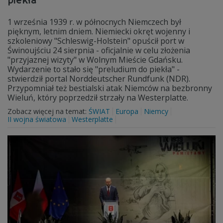
piekła"
1 września 1939 r. w północnych Niemczech był
pięknym, letnim dniem. Niemiecki okręt wojenny i
szkoleniowy "Schleswig-Holstein" opuścił port w
Świnoujściu 24 sierpnia - oficjalnie w celu złożenia
"przyjaznej wizyty" w Wolnym Mieście Gdańsku.
Wydarzenie to stało się "preludium do piekła" -
stwierdził portal Norddeutscher Rundfunk (NDR).
Przypomniał też bestialski atak Niemców na bezbronny
Wieluń, który poprzedził strzały na Westerplatte.
Zobacz więcej na temat:
ŚWIAT
Europa
Niemcy
II wojna światowa
Westerplatte