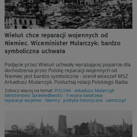
Wieluń chce reparacji wojennych od
Niemiec. Wiceminister Mularczyk: bardzo
symboliczna uchwała
Podjęcie przez Wieluń uchwały wyrażającej poparcie dla
dochodzenia przez Polskę reparacji wojennych od
Niemiec jest bardzo symboliczne - ocenił wiceszef MSZ
Arkadiusz Mularczyk. Posłuchaj relacji Polskiego Radia.
Zobacz więcej na temat:
POLSKA
Arkadiusz Mularczyk
Ministerstwo Sprawiedliwości
II wojna światowa
reparacje wojenne
Niemcy
polityka historyczna
samorząd