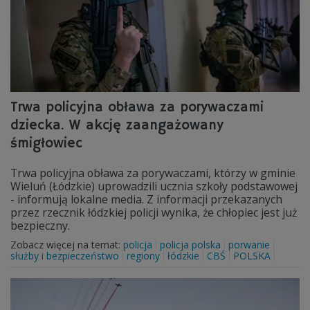
Trwa policyjna obława za porywaczami
dziecka. W akcję zaangażowany
śmigłowiec
Trwa policyjna obława za porywaczami, którzy w gminie
Wieluń (Łódzkie) uprowadzili ucznia szkoły podstawowej
- informują lokalne media. Z informacji przekazanych
przez rzecznik łódzkiej policji wynika, że chłopiec jest już
bezpieczny.
Zobacz więcej na temat:
policja
policja polska
porwanie
służby i bezpieczeństwo
regiony
łódzkie
CBŚ
POLSKA