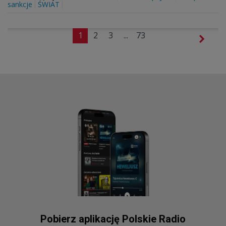
sankcje
ŚWIAT
1
2
3
...
73
Pobierz aplikację Polskie Radio