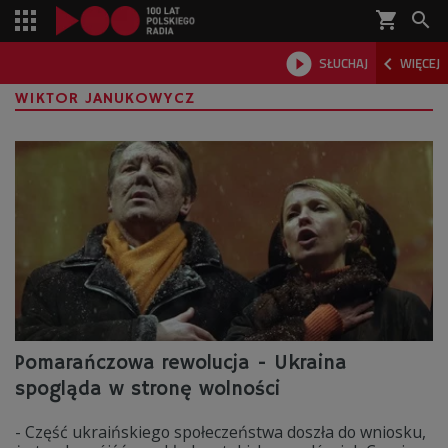
shopping_cart



SŁUCHAJ
WIĘCEJ

WIKTOR JANUKOWYCZ
Pomarańczowa rewolucja - Ukraina
spogląda w stronę wolności
- Część ukraińskiego społeczeństwa doszła do wniosku,