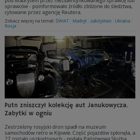
pod Madrytem przez niezidentyfikowanego sprawcę lub
sprawców - poinformowało źródło zbliżone do śledztwa,
cytowane przez agencję Reutera.
Zobacz więcej na temat:
ŚWIAT
Madryt
zabójstwo
Ukraina
Rosja
Putn zniszczył kolekcję aut Janukowycza.
Zabytki w ogniu
Zestrzelony rosyjski dron spadł na muzeum
samochodów retro w Kijowie. Część pojazdów spłonęła, a
27 zostało uszkodzonych - podała Państwowa Służba