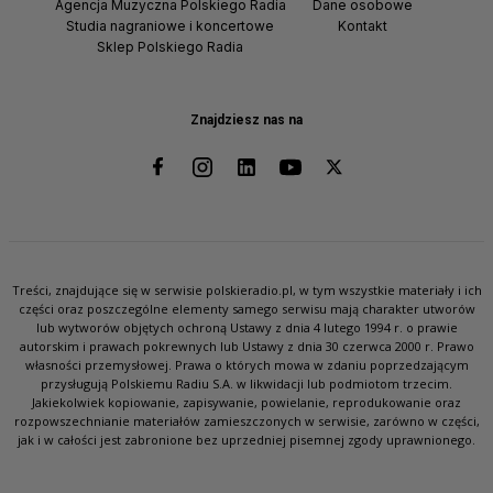
Agencja Muzyczna Polskiego Radia
Dane osobowe
Studia nagraniowe i koncertowe
Kontakt
Sklep Polskiego Radia
Znajdziesz nas na
Treści, znajdujące się w serwisie polskieradio.pl, w tym wszystkie materiały i ich
części oraz poszczególne elementy samego serwisu mają charakter utworów
lub wytworów objętych ochroną Ustawy z dnia 4 lutego 1994 r. o prawie
autorskim i prawach pokrewnych lub Ustawy z dnia 30 czerwca 2000 r. Prawo
własności przemysłowej. Prawa o których mowa w zdaniu poprzedzającym
przysługują Polskiemu Radiu S.A. w likwidacji lub podmiotom trzecim.
Jakiekolwiek kopiowanie, zapisywanie, powielanie, reprodukowanie oraz
rozpowszechnianie materiałów zamieszczonych w serwisie, zarówno w części,
jak i w całości jest zabronione bez uprzedniej pisemnej zgody uprawnionego.