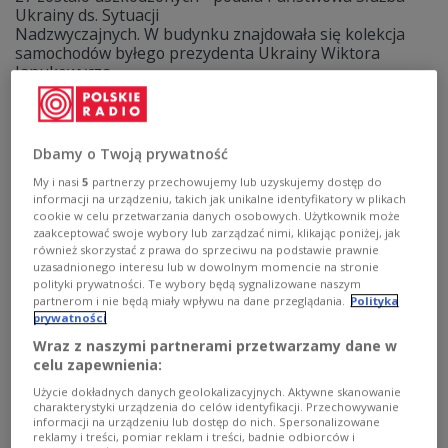
Ukrainy ds. Sytuacji
Nadzwyczajnych. W budynku znajdowała się kolekcja
samochodów byłego prezydenta Ukrainy Wiktora
Janukowycza.
Zobacz więcej na temat:
ŚWIAT
wojna na Ukrainie
Ukraina
Rosja
drony
samochody
motoryzacja
Dbamy o Twoją prywatność
My i nasi
5
partnerzy przechowujemy lub uzyskujemy dostęp do
informacji na urządzeniu, takich jak unikalne identyfikatory w plikach
cookie w celu przetwarzania danych osobowych. Użytkownik może
zaakceptować swoje wybory lub zarządzać nimi, klikając poniżej, jak
również skorzystać z prawa do sprzeciwu na podstawie prawnie
uzasadnionego interesu lub w dowolnym momencie na stronie
polityki prywatności. Te wybory będą sygnalizowane naszym
partnerom i nie będą miały wpływu na dane przeglądania.
Polityka
prywatności
Wraz z naszymi partnerami przetwarzamy dane w
celu zapewnienia:
Piotr Pogorzelski: 10 lat temu na
Użycie dokładnych danych geolokalizacyjnych. Aktywne skanowanie
Euromajdanie Ukraińcy upomnieli się o
charakterystyki urządzenia do celów identyfikacji. Przechowywanie
swoją godność
informacji na urządzeniu lub dostęp do nich. Spersonalizowane
reklamy i treści, pomiar reklam i treści, badnie odbiorców i