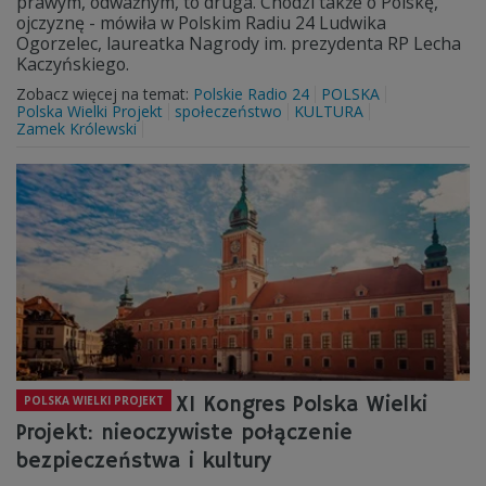
prawym, odważnym, to druga. Chodzi także o Polskę,
ojczyznę - mówiła w Polskim Radiu 24 Ludwika
Ogorzelec, laureatka Nagrody im. prezydenta RP Lecha
Kaczyńskiego.
Zobacz więcej na temat:
Polskie Radio 24
POLSKA
Polska Wielki Projekt
społeczeństwo
KULTURA
Zamek Królewski
XI Kongres Polska Wielki
POLSKA WIELKI PROJEKT
Projekt: nieoczywiste połączenie
bezpieczeństwa i kultury