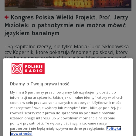
Kongres Polska Wielki Projekt. Prof. Jerzy
Miziołek: o patriotyzmie nie można mówić
językiem banalnym
- Są kapitalne rzeczy, nie tylko Maria Curie-Skłodowska
czy Kopernik, które pokazują fenomen polskości, który
trzeba na nowo wydobyć i z wielkim blaskiem pokazać -
mówił w Polskim Radiu 24 prof. Jerzy Miziołek, historyk
sztuki.
Zobacz więcej na temat:
Polskie Radio 24
POLSKA
Polska Wielki Projekt
społeczeństwo
KULTURA
Dbamy o Twoją prywatność
Zamek Królewski
My i nasi
5
partnerzy przechowujemy lub uzyskujemy dostęp do
informacji na urządzeniu, takich jak unikalne identyfikatory w plikach
cookie w celu przetwarzania danych osobowych. Użytkownik może
zaakceptować swoje wybory lub zarządzać nimi, klikając poniżej, jak
również skorzystać z prawa do sprzeciwu na podstawie prawnie
uzasadnionego interesu lub w dowolnym momencie na stronie
polityki prywatności. Te wybory będą sygnalizowane naszym
partnerom i nie będą miały wpływu na dane przeglądania.
Polityka
prywatności