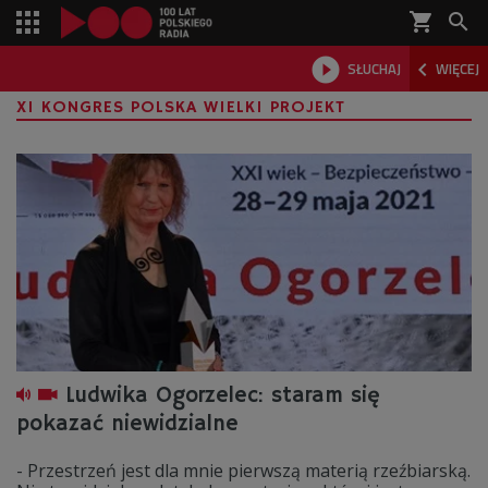
shopping_cart



SŁUCHAJ
WIĘCEJ

XI KONGRES POLSKA WIELKI PROJEKT
Ludwika Ogorzelec: staram się
pokazać niewidzialne
- Przestrzeń jest dla mnie pierwszą materią rzeźbiarską.