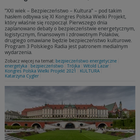
"XXI wiek – Bezpieczeństwo – Kultura" – pod takim
hasłem odbywa się XI Kongres Polska Wielki Projekt,
który właśnie się rozpoczął. Pierwszego dnia
zaplanowano debaty o bezpieczeństwie energetycznym,
logistycznym, finansowym i zdrowotnym Polaków,
drugiego omawiane będzie bezpieczeństwo kulturowe.
Program 3 Polskiego Radia jest patronem medialnym
wydarzenia.
Zobacz więcej na temat:
bezpieczeństwo energetyczne
energetyka
bezpieczeństwo
Trójka
Witold Lazar
Kongres Polska Wielki Projekt 2021
KULTURA
Katarzyna Cygler