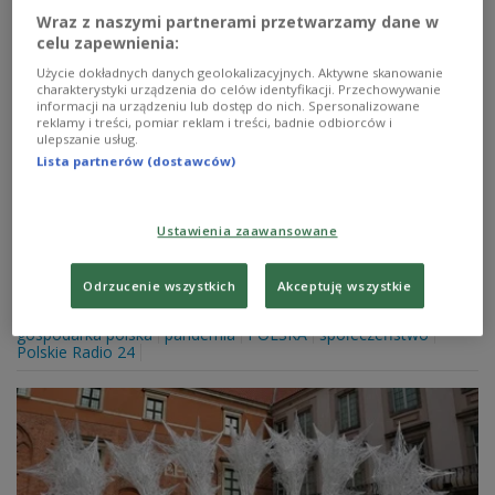
Wraz z naszymi partnerami przetwarzamy dane w
celu zapewnienia:
Użycie dokładnych danych geolokalizacyjnych. Aktywne skanowanie
charakterystyki urządzenia do celów identyfikacji. Przechowywanie
Magdalena Gawin: mamy dobry czas dla
informacji na urządzeniu lub dostęp do nich. Spersonalizowane
reklamy i treści, pomiar reklam i treści, badnie odbiorców i
Polski
ulepszanie usług.
Lista partnerów (dostawców)
- Jesteśmy w UE, NATO, mamy rozwój gospodarczy,
którego nie doświadczyliśmy w ostatnich 200 lat. Polska
bardzo szybko się rozwija i modernizuje. Jesteśmy w
Ustawienia zaawansowane
dużo lepszym punkcie niż myślimy - powiedziała w
Polskim Radiu 24 Magdalena Gawin, historyk i
wiceminister kultury.
Odrzucenie wszystkich
Akceptuję wszystkie
Zobacz więcej na temat:
Polska Wielki Projekt
historia Polski
gospodarka polska
pandemia
POLSKA
społeczeństwo
Polskie Radio 24