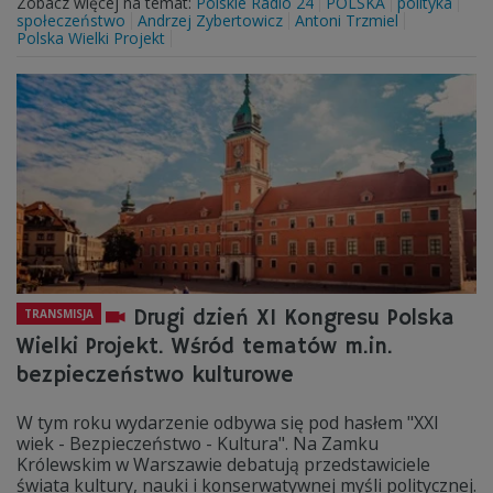
Zobacz więcej na temat:
Polskie Radio 24
POLSKA
polityka
społeczeństwo
Andrzej Zybertowicz
Antoni Trzmiel
Polska Wielki Projekt
Drugi dzień XI Kongresu Polska
TRANSMISJA
Wielki Projekt. Wśród tematów m.in.
bezpieczeństwo kulturowe
W tym roku wydarzenie odbywa się pod hasłem "XXI
wiek - Bezpieczeństwo - Kultura". Na Zamku
Królewskim w Warszawie debatują przedstawiciele
świata kultury, nauki i konserwatywnej myśli politycznej.