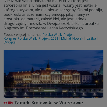
Nie ta widzialna, dotykalna materia, z której jest
stworzona linia. Linia jest ważna i ważny jest materiał,
którego używam, ale nie pierwszorzędny. On mi podbija,
podkreśla znaczeniami czy emocją, jaką mamy w
stosunku do materii, całość idei, ale jest jednak
drugorzędny - mówiła w Dwójce rzeźbiarka, laureatka
Nagrody im. Prezydenta Lecha Kaczyńskiego.
Zobacz więcej na temat:
Polska Wielki Projekt
Kongres Polska Wielki Projekt 2021
Michał Nowak
rzeźba
Dwójka
Zamek Królewski w Warszawie