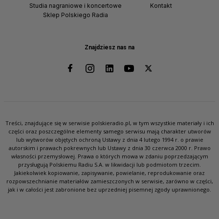
Studia nagraniowe i koncertowe
Kontakt
Sklep Polskiego Radia
Znajdziesz nas na
Treści, znajdujące się w serwisie polskieradio.pl, w tym wszystkie materiały i ich
części oraz poszczególne elementy samego serwisu mają charakter utworów
lub wytworów objętych ochroną Ustawy z dnia 4 lutego 1994 r. o prawie
autorskim i prawach pokrewnych lub Ustawy z dnia 30 czerwca 2000 r. Prawo
własności przemysłowej. Prawa o których mowa w zdaniu poprzedzającym
przysługują Polskiemu Radiu S.A. w likwidacji lub podmiotom trzecim.
Jakiekolwiek kopiowanie, zapisywanie, powielanie, reprodukowanie oraz
rozpowszechnianie materiałów zamieszczonych w serwisie, zarówno w części,
jak i w całości jest zabronione bez uprzedniej pisemnej zgody uprawnionego.