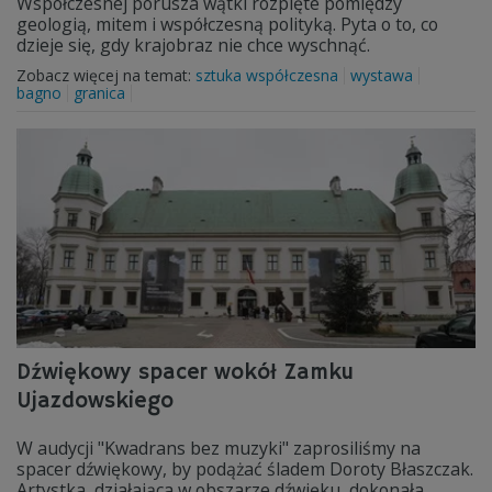
Współczesnej porusza wątki rozpięte pomiędzy
geologią, mitem i współczesną polityką. Pyta o to, co
dzieje się, gdy krajobraz nie chce wyschnąć.
Zobacz więcej na temat:
sztuka współczesna
wystawa
bagno
granica
Dźwiękowy spacer wokół Zamku
Ujazdowskiego
W audycji "Kwadrans bez muzyki" zaprosiliśmy na
spacer dźwiękowy, by podążać śladem Doroty Błaszczak.
Artystka, działająca w obszarze dźwięku, dokonała