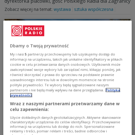
dyrektorka placówki, gość Polskiego Radia dla Zagranicy
Zobacz więcej na temat:
wystawa
sztuka współczesna
Dbamy o Twoją prywatność
My i nasi
5
partnerzy przechowujemy lub uzyskujemy dostęp do
informacji na urządzeniu, takich jak unikalne identyfikatory w plikach
cookie w celu przetwarzania danych osobowych. Użytkownik może
zaakceptować swoje wybory lub zarządzać nimi, klikając poniżej, jak
również skorzystać z prawa do sprzeciwu na podstawie prawnie
uzasadnionego interesu lub w dowolnym momencie na stronie
"Jedyne takie miejsce". Radiowa
polityki prywatności. Te wybory będą sygnalizowane naszym
partnerom i nie będą miały wpływu na dane przeglądania.
Polityka
Jedynka w Zamku Ujazdowskim w
prywatności
Warszawie
Wraz z naszymi partnerami przetwarzamy dane w
celu zapewnienia:
Położony na skarpie wiślanej w Warszawie Zamek
Użycie dokładnych danych geolokalizacyjnych. Aktywne skanowanie
Ujazdowski ma wielowiekową i burzliwą historię. Jest nie
charakterystyki urządzenia do celów identyfikacji. Przechowywanie
tylko zabytkiem historycznym, ale i żywym ośrodkiem
informacji na urządzeniu lub dostęp do nich. Spersonalizowane
życia artystycznego Warszawy. W budynku swoją
reklamy i treści, pomiar reklam i treści, badnie odbiorców i