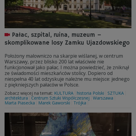
Pałac, szpital, ruina, muzeum –
skomplikowane losy Zamku Ujazdowskiego
Położony malowniczo na skarpie wiślanej, w centrum
Warszawy, przez blisko 200 lat właściwie nie
funkcjonował jako pałac. I można powiedzieć, że zniknął
ze świadomości mieszkańców stolicy. Dopiero od
niespełna 40 lat odzyskuje należne mu miejsce: jednego
z piękniejszych pałaców w Polsce.
Zobacz więcej na temat:
KULTURA
historia Polski
SZTUKA
architektura
Centrum Sztuki Współczesnej
Warszawa
Marta Piasecka
Marek Gaworski
Trójka