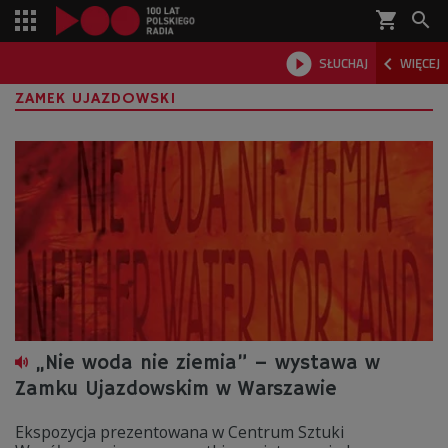
shopping_cart



SŁUCHAJ
WIĘCEJ

ZAMEK UJAZDOWSKI
„Nie woda nie ziemia” – wystawa w
Zamku Ujazdowskim w Warszawie
Ekspozycja prezentowana w Centrum Sztuki