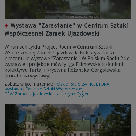
Wystawa "Zarastanie" w Centrum Sztuki
Współczesnej Zamek Ujazdowski
W ramach cyklu Project Room w Centrum Sztuki
Współczesnej Zamek Ujazdowski Kolektyw Tarta
prezentuje wystawę "Zarastanie". W Polskim Radiu 24 o
wystawie i projekcie mówiły Iga Filimowska (członkini
kolektywu Tarta) i Krystyna Różańska-Gorgolewska
(kuratorka wystawy).
Zobacz więcej na temat:
Polskie Radio 24
KULTURA
wystawa
Centrum Sztuki Współczesnej
CSW Zamek Ujazdowski
Katarzyna Cygler