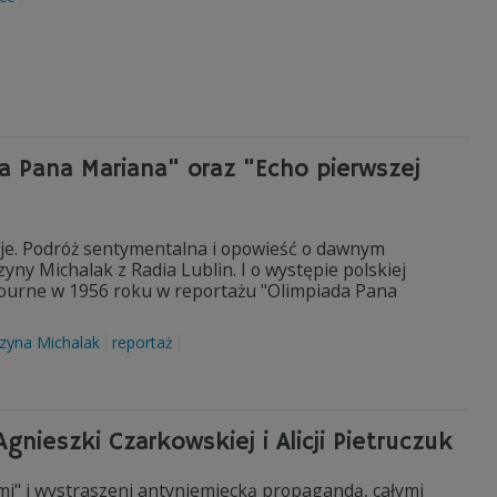
a Pana Mariana" oraz "Echo pierwszej
cje. Podróż sentymentalna i opowieść o dawnym
yny Michalak z Radia Lublin. I o występie polskiej
lbourne w 1956 roku w reportażu "Olimpiada Pana
zyna Michalak
reportaż
gnieszki Czarkowskiej i Alicji Pietruczuk
emi" i wystraszeni antyniemiecką propagandą, całymi