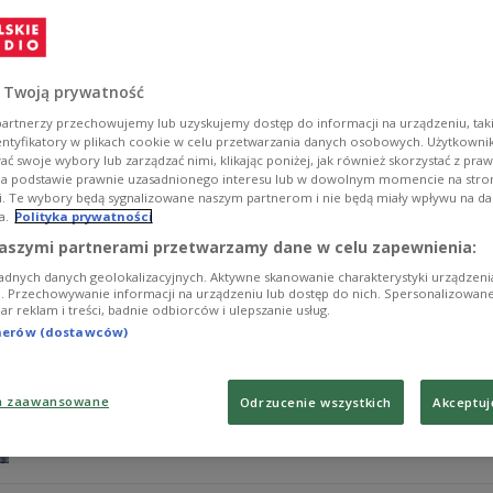
To gmina, w której liczby mówią więcej niż oficjalne rapo
na jednego mieszkańca i jednocześnie najszybsze wylu
tempie. Dziś mieszka tu zaledwie 1200 osób. W ubiegłym
Reportaż zagląda do miejsca, które na mapie Polski wydaj
 Twoją prywatność
symbolem problemów, o których rzadko mówi się głośn
artnerzy przechowujemy lub uzyskujemy dostęp do informacji na urządzeniu, taki
Zobacz więcej na temat:
Studio Reportażu Polskiego Radia
re
entyfikatory w plikach cookie w celu przetwarzania danych osobowych. Użytkown
ć swoje wybory lub zarządzać nimi, klikając poniżej, jak również skorzystać z pra
na podstawie prawnie uzasadnionego interesu lub w dowolnym momencie na stroni
i. Te wybory będą sygnalizowane naszym partnerom i nie będą miały wpływu na d
a.
Polityka prywatności
"Koty powszednie" - reportaż Alicji P
aszymi partnerami przetwarzamy dane w celu zapewnienia:
adnych danych geolokalizacyjnych. Aktywne skanowanie charakterystyki urządzen
W Ciełuszkach nad Narwią życie toczy się swoim rytmem, 
ji. Przechowywanie informacji na urządzeniu lub dostęp do nich. Spersonalizowane
iar reklam i treści, badnie odbiorców i ulepszanie usług.
Dawniej każdy dom miał swojego kociego strażnika, któr
Dziś, gdy coraz więcej gospodarstw pustoszeje, koty poz
tnerów (dostawców)
podlaskiej wsi znalazły wyjątkowe miejsce. Są wspólne, 
Zobacz więcej na temat:
Studio Reportażu Polskiego Radia
re
a zaawansowane
Odrzucenie wszystkich
Akceptuj