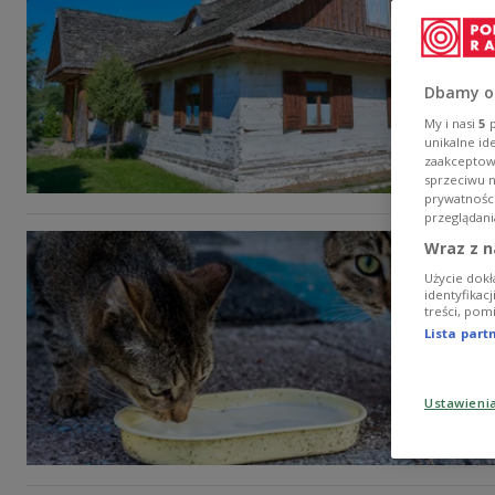
Dbamy o
My i nasi
5
p
unikalne id
zaakceptowa
sprzeciwu 
prywatnośc
przeglądani
Wraz z n
Użycie dokł
identyfikac
treści, pom
Lista par
Ustawieni