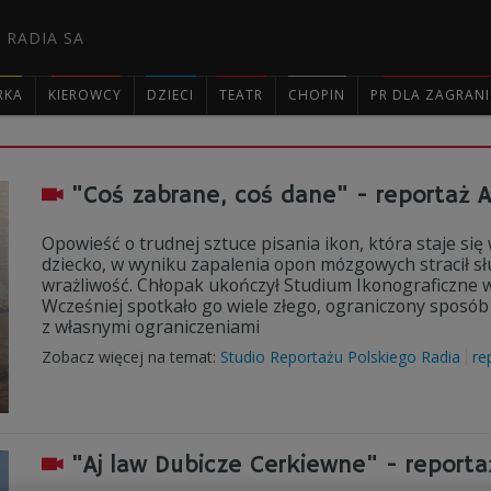
 RADIA SA
RKA
KIEROWCY
DZIECI
TEATR
CHOPIN
PR DLA ZAGRAN

"Coś zabrane, coś dane" - reportaż Al
Opowieść o trudnej sztuce pisania ikon, która staje się
dziecko, w wyniku zapalenia opon mózgowych stracił słuc
wrażliwość. Chłopak ukończył Studium Ikonograficzne w 
Wcześniej spotkało go wiele złego, ograniczony sposób
z własnymi ograniczeniami
Zobacz więcej na temat:
Studio Reportażu Polskiego Radia
re
"Aj law Dubicze Cerkiewne" - reportaż