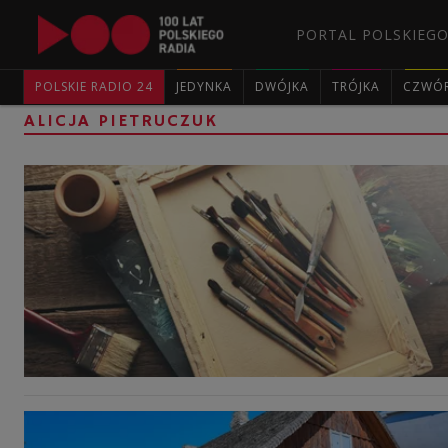
PORTAL POLSKIEGO
POLSKIE RADIO 24
JEDYNKA
DWÓJKA
TRÓJKA
CZWÓ
ALICJA PIETRUCZUK