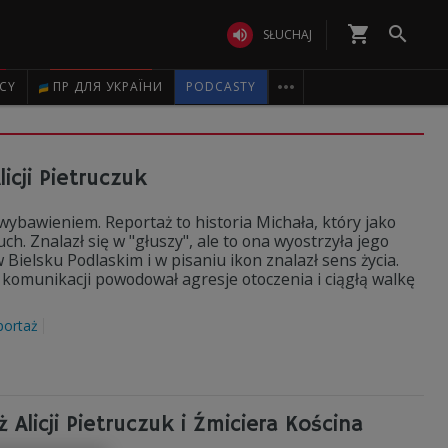
shopping_cart


SŁUCHAJ

ICY
ПР ДЛЯ УКРАЇНИ
PODCASTY
icji Pietruczuk
 wybawieniem. Reportaż to historia Michała, który jako
h. Znalazł się w "głuszy", ale to ona wyostrzyła jego
Bielsku Podlaskim i w pisaniu ikon znalazł sens życia.
 komunikacji powodował agresje otoczenia i ciągłą walkę
portaż
 Alicji Pietruczuk i Źmiciera Kościna