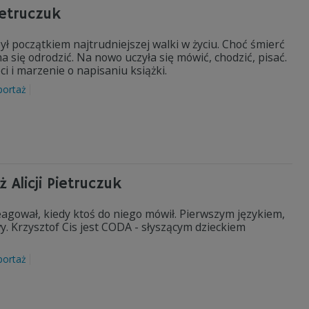
ietruczuk
ł początkiem najtrudniejszej walki w życiu. Choć śmierć
 się odrodzić. Na nowo uczyła się mówić, chodzić, pisać.
ci i marzenie o napisaniu książki.
portaż
Alicji Pietruczuk
eagował, kiedy ktoś do niego mówił. Pierwszym językiem,
. Krzysztof Cis jest CODA - słyszącym dzieckiem
portaż