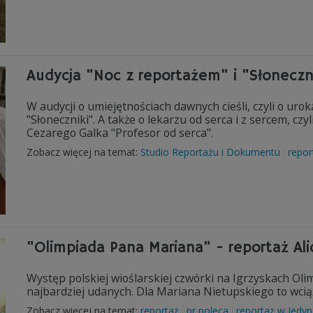
Audycja "Noc z reportażem" i "Słoneczni
W audycji o umiejętnościach dawnych cieśli, czyli o ur
"Słoneczniki". A także o lekarzu od serca i z sercem, czy
Cezarego Galka "Profesor od serca".
Zobacz więcej na temat:
Studio Reportażu i Dokumentu
repor
"Olimpiada Pana Mariana" - reportaż Alic
Występ polskiej wioślarskiej czwórki na Igrzyskach Oli
najbardziej udanych. Dla Mariana Nietupskiego to wcią
Zobacz więcej na temat:
reportaż
pr poleca
reportaż w Jedy