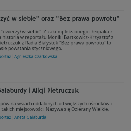
zyć w siebie" oraz "Bez prawa powrotu"
y "uwierzył w siebie". Z zakompleksionego chłopaka z
a historia w reportażu Moniki Bartkowicz-Krzysztof z
Pietruczuk z Radia Białystok "Bez prawa powrotu" to
asie powstania styczniowego.
portaż
Agnieszka Czarkowska
aburdy i Alicji Pietruczuk
upów na wsiach oddalonych od większych ośrodków i
takich miejscowości. Nazywa się Ozierany Wielkie.
portaż
Aneta Gałaburda