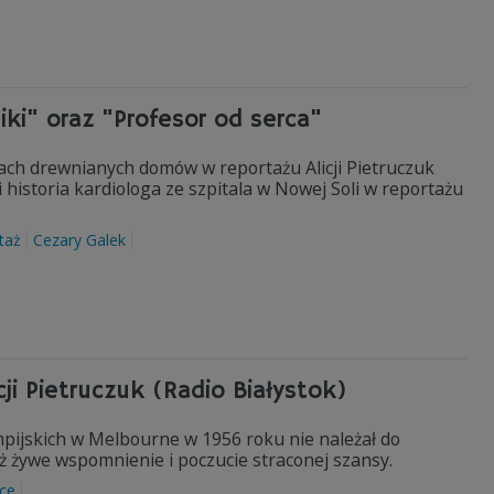
ki" oraz "Profesor od serca"
okach drewnianych domów w reportażu Alicji Pietruczuk
li historia kardiologa ze szpitala w Nowej Soli w reportażu
taż
Cezary Galek
ji Pietruczuk (Radio Białystok)
mpijskich w Melbourne w 1956 roku nie należał do
ż żywe wspomnienie i poczucie straconej szansy.
nce