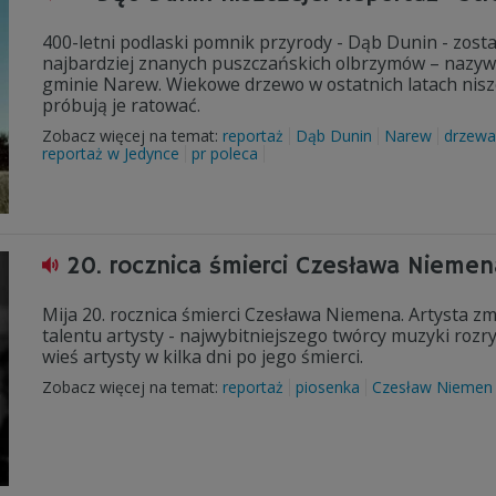
400-letni podlaski pomnik przyrody - Dąb Dunin - zos
najbardziej znanych puszczańskich olbrzymów – nazyw
gminie Narew. Wiekowe drzewo w ostatnich latach niszc
próbują je ratować.
Zobacz więcej na temat:
reportaż
Dąb Dunin
Narew
drzewa
reportaż w Jedynce
pr poleca
20. rocznica śmierci Czesława Nieme
Mija 20. rocznica śmierci Czesława Niemena. Artysta zm
talentu artysty - najwybitniejszego twórcy muzyki rozr
wieś artysty w kilka dni po jego śmierci.
Zobacz więcej na temat:
reportaż
piosenka
Czesław Niemen