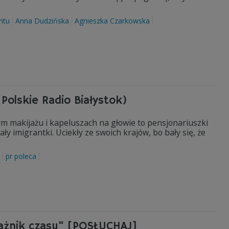
ntu
Anna Dudzińska
Agnieszka Czarkowska
(Polskie Radio Białystok)
ym makijażu i kapeluszach na głowie to pensjonariuszki
y imigrantki. Uciekły ze swoich krajów, bo bały się, że
pr poleca
rażnik czasu" [POSŁUCHAJ]