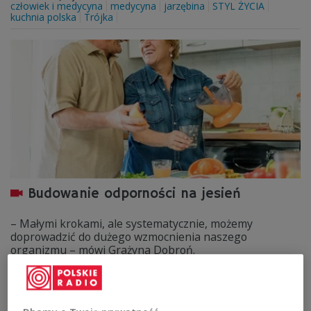
człowiek i medycyna
medycyna
jarzębina
STYL ŻYCIA
kuchnia polska
Trójka
Budowanie odporności na jesień
– Małymi krokami, ale systematycznie, możemy
doprowadzić do dużego wzmocnienia naszego
organizmu – mówi Grażyna Dobroń.
Zobacz więcej na temat:
Trójka
STYL ŻYCIA
psychologia
rozwój osobisty