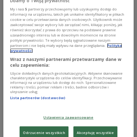
Dbamy o Twoją prywatność
My i nasi
5
partnerzy przechowujemy lub uzyskujemy dostęp do
informacji na urządzeniu, takich jak unikalne identyfikatory w plikach
cookie w celu przetwarzania danych osobowych. Użytkownik może
zaakceptować swoje wybory lub zarządzać nimi, klikając poniżej, jak
również skorzystać z prawa do sprzeciwu na podstawie prawnie
uzasadnionego interesu lub w dowolnym momencie na stronie
polityki prywatności. Te wybory będą sygnalizowane naszym
partnerom i nie będą miały wpływu na dane przeglądania.
Polityka
prywatności
Wraz z naszymi partnerami przetwarzamy dane w
O sztuce odpoczynku i pokonywania
celu zapewnienia:
porażek
Użycie dokładnych danych geolokalizacyjnych. Aktywne skanowanie
charakterystyki urządzenia do celów identyfikacji. Przechowywanie
informacji na urządzeniu lub dostęp do nich. Spersonalizowane
– Hiszpański psycholog Rafael Santandreu uważa, że to
reklamy i treści, pomiar reklam i treści, badnie odbiorców i
my sami tworzymy nasze życie, a do szczęścia wystarczy
ulepszanie usług.
niewiele: jedynie odpuszczenie i tworzenie – mówi
Lista partnerów (dostawców)
Grażyna Dobroń.
Zobacz więcej na temat:
Trójka
STYL ŻYCIA
psychologia
rozwój osobisty
Ustawienia zaawansowane
Odrzucenie wszystkich
Akceptuję wszystkie