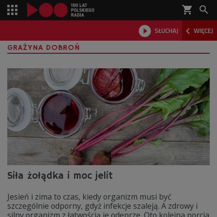
shopping_cart



SŁUCHAJ
WIĘCEJ

GRAŻYNA DOBROŃ
Siła żołądka i moc jelit
Jesień i zima to czas, kiedy organizm musi być
szczególnie odporny, gdyż infekcje szaleją. A zdrowy i
silny organizm z łatwością je odeprze. Oto kolejna porcja