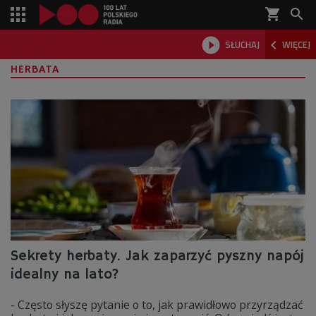
shopping_cart



SŁUCHAJ
WIĘCEJ

HERBATA
Sekrety herbaty. Jak zaparzyć pyszny napój
idealny na lato?
- Często słyszę pytanie o to, jak prawidłowo przyrządzać