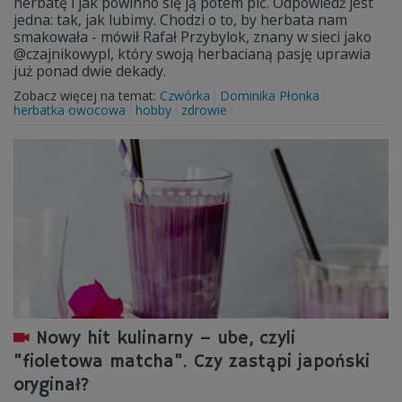
herbatę i jak powinno się ją potem pić. Odpowiedź jest
jedna: tak, jak lubimy. Chodzi o to, by herbata nam
smakowała - mówił Rafał Przybylok, znany w sieci jako
@czajnikowypl, który swoją herbacianą pasję uprawia
już ponad dwie dekady.
Zobacz więcej na temat:
Czwórka
Dominika Płonka
herbatka owocowa
hobby
zdrowie
Nowy hit kulinarny – ube, czyli
"fioletowa matcha". Czy zastąpi japoński
oryginał?