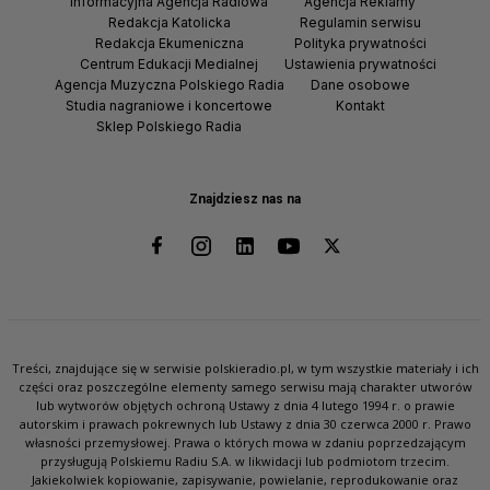
Informacyjna Agencja Radiowa
Agencja Reklamy
Redakcja Katolicka
Regulamin serwisu
Redakcja Ekumeniczna
Polityka prywatności
Centrum Edukacji Medialnej
Ustawienia prywatności
Agencja Muzyczna Polskiego Radia
Dane osobowe
Studia nagraniowe i koncertowe
Kontakt
Sklep Polskiego Radia
Znajdziesz nas na
Treści, znajdujące się w serwisie polskieradio.pl, w tym wszystkie materiały i ich
części oraz poszczególne elementy samego serwisu mają charakter utworów
lub wytworów objętych ochroną Ustawy z dnia 4 lutego 1994 r. o prawie
autorskim i prawach pokrewnych lub Ustawy z dnia 30 czerwca 2000 r. Prawo
własności przemysłowej. Prawa o których mowa w zdaniu poprzedzającym
przysługują Polskiemu Radiu S.A. w likwidacji lub podmiotom trzecim.
Jakiekolwiek kopiowanie, zapisywanie, powielanie, reprodukowanie oraz