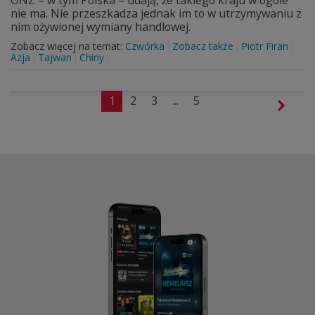
ONZ – w tym Polska – udają, że takiego kraju w ogóle
nie ma. Nie przeszkadza jednak im to w utrzymywaniu z
nim ożywionej wymiany handlowej.
Zobacz więcej na temat:
Czwórka
Zobacz także
Piotr Firan
Azja
Tajwan
Chiny
1
2
3
...
5