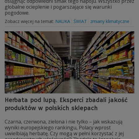
osiągnąć odpowiedni smak tego napoju. Wszystko przez
globalne ocieplenie i pogarszające się warunki
pogodowe.
Zobacz więcej na temat:
NAUKA
ŚWIAT
zmiany klimatyczne
Herbata pod lupą. Eksperci zbadali jakość
produktów w polskich sklepach
Czarna, czerwona, zielona i nie tylko – jak wskazują
wyniki europejskiego rankingu, Polacy wprost
uwielbiają herbatę. Czy mogą w pełni korzystać z jej