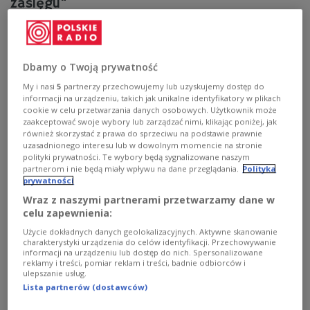
zasięgu"
Dlaczego w social mediach dziś wszyscy piją herbatę? O
co chodzi z najnowszym trendem pokolenia Z? O to
spytamy naszych gości już w czwartek o godzinie 12.00.
Dbamy o Twoją prywatność
Zobacz więcej na temat:
pokolenie z
impreza klubowa
My i nasi
5
partnerzy przechowujemy lub uzyskujemy dostęp do
Czwórka
informacji na urządzeniu, takich jak unikalne identyfikatory w plikach
cookie w celu przetwarzania danych osobowych. Użytkownik może
zaakceptować swoje wybory lub zarządzać nimi, klikając poniżej, jak
również skorzystać z prawa do sprzeciwu na podstawie prawnie
uzasadnionego interesu lub w dowolnym momencie na stronie
polityki prywatności. Te wybory będą sygnalizowane naszym
partnerom i nie będą miały wpływu na dane przeglądania.
Polityka
prywatności
Wraz z naszymi partnerami przetwarzamy dane w
celu zapewnienia:
Użycie dokładnych danych geolokalizacyjnych. Aktywne skanowanie
charakterystyki urządzenia do celów identyfikacji. Przechowywanie
informacji na urządzeniu lub dostęp do nich. Spersonalizowane
Kultowe polskie śniadania i smaczne
reklamy i treści, pomiar reklam i treści, badnie odbiorców i
ulepszanie usług.
hity z zagranicy
Lista partnerów (dostawców)