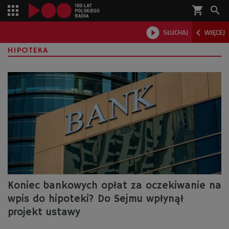
shopping_cart



SŁUCHAJ
WIĘCEJ

HIPOTEKA
Koniec bankowych opłat za oczekiwanie na
wpis do hipoteki? Do Sejmu wpłynął
projekt ustawy