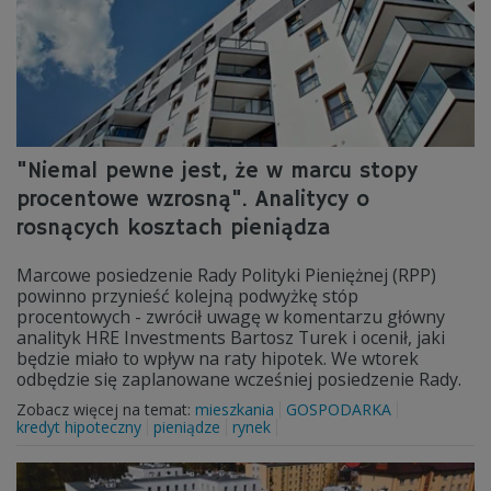
"Niemal pewne jest, że w marcu stopy
procentowe wzrosną". Analitycy o
rosnących kosztach pieniądza
Marcowe posiedzenie Rady Polityki Pieniężnej (RPP)
powinno przynieść kolejną podwyżkę stóp
procentowych - zwrócił uwagę w komentarzu główny
analityk HRE Investments Bartosz Turek i ocenił, jaki
będzie miało to wpływ na raty hipotek. We wtorek
odbędzie się zaplanowane wcześniej posiedzenie Rady.
Zobacz więcej na temat:
mieszkania
GOSPODARKA
kredyt hipoteczny
pieniądze
rynek