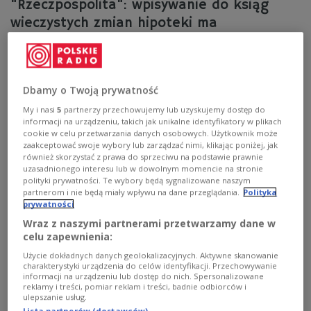
"Rzeczpospolita": wpisywanie do ksiąg
wieczystych zmian hipoteki ma
przyspieszyć
W wydziałach ksiąg wieczystych sądów w dużych
miastach tworzą się kolejki oczekujących na zmianę w
Dbamy o Twoją prywatność
hipotece. Według nowego pomysłu Ministerstwa
Sprawiedliwości w rozładowaniu tego korka mają
My i nasi
5
partnerzy przechowujemy lub uzyskujemy dostęp do
informacji na urządzeniu, takich jak unikalne identyfikatory w plikach
pomagać notariusze – pisze o tym dzisiejsza
cookie w celu przetwarzania danych osobowych. Użytkownik może
"Rzeczpospolita".
zaakceptować swoje wybory lub zarządzać nimi, klikając poniżej, jak
Zobacz więcej na temat:
GOSPODARKA
również skorzystać z prawa do sprzeciwu na podstawie prawnie
Ministerstwo Sprawiedliwości
Marcin Warchoł
uzasadnionego interesu lub w dowolnym momencie na stronie
polityki prywatności. Te wybory będą sygnalizowane naszym
partnerom i nie będą miały wpływu na dane przeglądania.
Polityka
prywatności
Wraz z naszymi partnerami przetwarzamy dane w
celu zapewnienia:
Użycie dokładnych danych geolokalizacyjnych. Aktywne skanowanie
charakterystyki urządzenia do celów identyfikacji. Przechowywanie
informacji na urządzeniu lub dostęp do nich. Spersonalizowane
reklamy i treści, pomiar reklam i treści, badnie odbiorców i
ulepszanie usług.
Lista partnerów (dostawców)