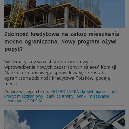
Zdolność kredytowa na zakup mieszkania
mocno ograniczona. Nowy program ożywi
popyt?
Systematyczny wzrost stóp procentowych i
wprowadzenie nowych zaostrzonych zaleceń Komisji
Nadzoru Finansowego spowodowały, że została
ograniczona zdolność kredytowa Polaków, podają
media.
Zobacz więcej na temat:
GOSPODARKA
kredyt hipoteczny
kredyt mieszkaniowy
bank centralny
bank
mieszkanie
deweloper
POLSKA