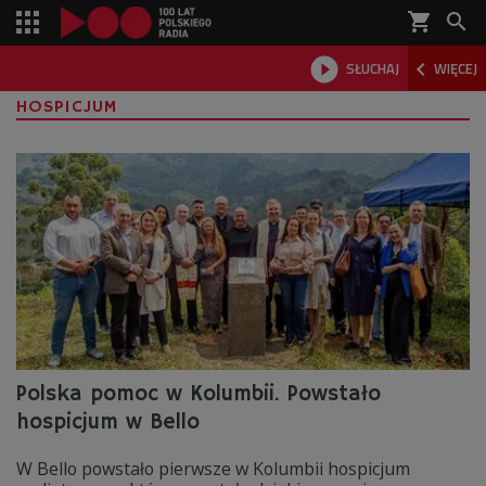
shopping_cart



SŁUCHAJ
WIĘCEJ

HOSPICJUM
Polska pomoc w Kolumbii. Powstało
hospicjum w Bello
W Bello powstało pierwsze w Kolumbii hospicjum