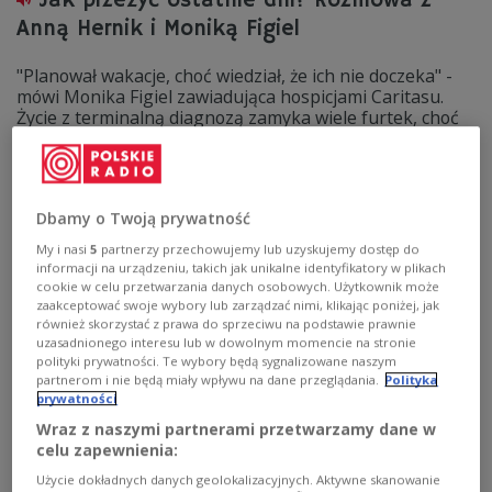
Jak przeżyć ostatnie dni? Rozmowa z
Anną Hernik i Moniką Figiel
"Planował wakacje, choć wiedział, że ich nie doczeka" -
mówi Monika Figiel zawiadująca hospicjami Caritasu.
Życie z terminalną diagnozą zamyka wiele furtek, choć
niektóre dopiero wtedy się otwierają. Jak osoby chore
spędzają ostatni okres swojego życia, jakie pułapki
umysłu i zagrożenia - na przykład ze strony wszelkiej
maści szarlatanów i oszustów - czyhają na chorych i ich
Dbamy o Twoją prywatność
rodziny. Jak i gdzie szukać siły, potrzebnej do
udźwignięcia ciężaru śmierci i czy da się mądrze wybrać
My i nasi
5
partnerzy przechowujemy lub uzyskujemy dostęp do
sposób, w jaki żegna się ze światem - o tym Paulina Wilk
informacji na urządzeniu, takich jak unikalne identyfikatory w plikach
rozmawiała z Anną Hernik - opiekunką i żoną ś.p. Jana,
cookie w celu przetwarzania danych osobowych. Użytkownik może
fotografką, Finalistką Grand Press Photo 2021-2024 za
zaakceptować swoje wybory lub zarządzać nimi, klikając poniżej, jak
zdjęcia oswajające widzów z tematem choroby i
również skorzystać z prawa do sprzeciwu na podstawie prawnie
uzasadnionego interesu lub w dowolnym momencie na stronie
odchodzenia, działaczką na rzecz praw pacjenta oraz
polityki prywatności. Te wybory będą sygnalizowane naszym
Moniką Figiel - opiekunką hospicjów w Caritas Polska.
partnerom i nie będą miały wpływu na dane przeglądania.
Polityka
Zobacz więcej na temat:
Trójka
Paulina Wilk
śmierć
prywatności
choroba
Wraz z naszymi partnerami przetwarzamy dane w
celu zapewnienia:
Użycie dokładnych danych geolokalizacyjnych. Aktywne skanowanie