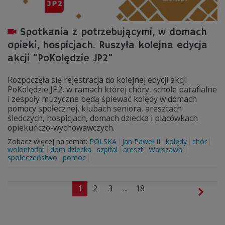
Spotkania z potrzebującymi, w domach
opieki, hospicjach. Ruszyła kolejna edycja
akcji "PoKolędzie JP2"
Rozpoczęła się rejestracja do kolejnej edycji akcji
PoKolędzie JP2, w ramach której chóry, schole parafialne
i zespoły muzyczne będą śpiewać kolędy w domach
pomocy społecznej, klubach seniora, aresztach
śledczych, hospicjach, domach dziecka i placówkach
opiekuńczo-wychowawczych.
Zobacz więcej na temat:
POLSKA
Jan Paweł II
kolędy
chór
wolontariat
dom dziecka
szpital
areszt
Warszawa
społeczeństwo
pomoc
1
2
3
...
18