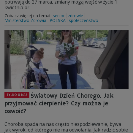
potrwają do 27 marca, zmiany mogą wejść w życie 1
kwietnia br.
Zobacz więcej na temat:
senior
zdrowie
Ministerstwo Zdrowia
POLSKA
społeczeństwo
Światowy Dzień Chorego. Jak
TYLKO U NAS
przyjmować cierpienie? Czy można je
oswoić?
Choroba spada na nas często niespodziewanie, bywa
jak wyrok, od którego nie ma odwołania. Jak radzić sobie