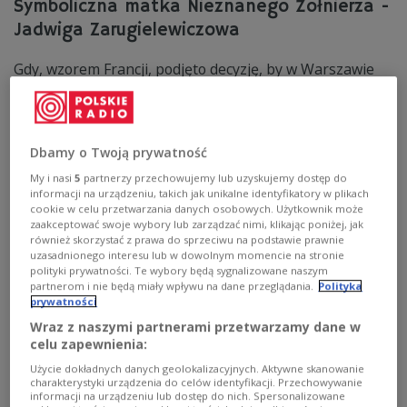
Symboliczna matka Nieznanego Żołnierza -
Jadwiga Zarugielewiczowa
Gdy, wzorem Francji, podjęto decyzję, by w Warszawie
upamiętnić bezimiennych bohaterów poległych w walce
o granice odrodzonej ojczyzny, palącą kwestią stał się
wybór szczątków, które miały spocząć w Grobie
Nieznanego Żołnierza. Zadanie to powierzono Jadwidze
Dbamy o Twoją prywatność
Zurgielewiczowej, polskiej Ormiance, której syn poległ
pod Zadwórzem.
My i nasi
5
partnerzy przechowujemy lub uzyskujemy dostęp do
informacji na urządzeniu, takich jak unikalne identyfikatory w plikach
Zobacz więcej na temat:
Grób Nieznanego Żołnierza
cookie w celu przetwarzania danych osobowych. Użytkownik może
Pałac Saski
Lwów
Warszawa
zaakceptować swoje wybory lub zarządzać nimi, klikając poniżej, jak
również skorzystać z prawa do sprzeciwu na podstawie prawnie
uzasadnionego interesu lub w dowolnym momencie na stronie
polityki prywatności. Te wybory będą sygnalizowane naszym
partnerom i nie będą miały wpływu na dane przeglądania.
Polityka
prywatności
Wraz z naszymi partnerami przetwarzamy dane w
celu zapewnienia:
Użycie dokładnych danych geolokalizacyjnych. Aktywne skanowanie
charakterystyki urządzenia do celów identyfikacji. Przechowywanie
informacji na urządzeniu lub dostęp do nich. Spersonalizowane