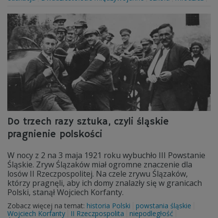
Do trzech razy sztuka, czyli śląskie
pragnienie polskości
W nocy z 2 na 3 maja 1921 roku wybuchło III Powstanie
Śląskie. Zryw Ślązaków miał ogromne znaczenie dla
losów II Rzeczpospolitej. Na czele zrywu Ślązaków,
którzy pragnęli, aby ich domy znalazły się w granicach
Polski, stanął Wojciech Korfanty.
Zobacz więcej na temat:
historia Polski
powstania śląskie
Wojciech Korfanty
II Rzeczpospolita
niepodległość