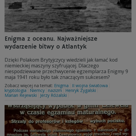
Enigma z oceanu. Najważniejsze
wydarzenie bitwy o Atlantyk
Dzięki Polakom Brytyjczycy wiedzieli jak łamać kod
niemieckiej maszyny szyfrującej. Dlaczego
niespodziewane przechwycenie egzemplarza Enigmy 9
maja 1941 roku było tak znaczącym sukcesem?
Zobacz więcej na temat:
Enigma
II wojna światowa
kryptologia
Niemcy
nazizm
Henryk Zygalski
Marian Rejewski
Jerzy Różalski