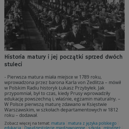
Historia matury i jej początki sprzed dwóch
stuleci
- Pierwsza matura miała miejsce w 1789 roku,
wprowadzona przez barona Karla von Zedlitza – mówił
w Polskim Radiu historyk Łukasz Przybyłek. Jak
przypomniał, był to czas, kiedy Prusy wprowadziły
edukację powszechną i, właśnie, egzamin maturalny. –
W Polsce pierwszą maturę zdawano w Księstwie
Warszawskim, w szkołach departamentowych w 1812
roku – dodawał.
Zobacz więcej na temat:
matura
matura z języka polskiego
edukacja
Dwudziestolecie międzywojenne
szkoła
młodzież