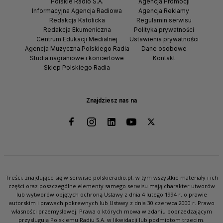
Polskie Radio S.A.
Agencja Promocji
Informacyjna Agencja Radiowa
Agencja Reklamy
Redakcja Katolicka
Regulamin serwisu
Redakcja Ekumeniczna
Polityka prywatności
Centrum Edukacji Medialnej
Ustawienia prywatności
Agencja Muzyczna Polskiego Radia
Dane osobowe
Studia nagraniowe i koncertowe
Kontakt
Sklep Polskiego Radia
Znajdziesz nas na
Treści, znajdujące się w serwisie polskieradio.pl, w tym wszystkie materiały i ich
części oraz poszczególne elementy samego serwisu mają charakter utworów
lub wytworów objętych ochroną Ustawy z dnia 4 lutego 1994 r. o prawie
autorskim i prawach pokrewnych lub Ustawy z dnia 30 czerwca 2000 r. Prawo
własności przemysłowej. Prawa o których mowa w zdaniu poprzedzającym
przysługują Polskiemu Radiu S.A. w likwidacji lub podmiotom trzecim.