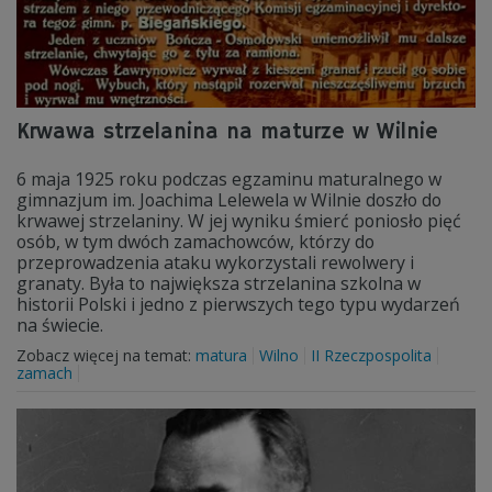
Krwawa strzelanina na maturze w Wilnie
6 maja 1925 roku podczas egzaminu maturalnego w
gimnazjum im. Joachima Lelewela w Wilnie doszło do
krwawej strzelaniny. W jej wyniku śmierć poniosło pięć
osób, w tym dwóch zamachowców, którzy do
przeprowadzenia ataku wykorzystali rewolwery i
granaty. Była to największa strzelanina szkolna w
historii Polski i jedno z pierwszych tego typu wydarzeń
na świecie.
Zobacz więcej na temat:
matura
Wilno
II Rzeczpospolita
zamach