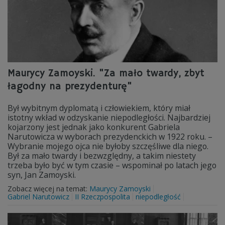
Maurycy Zamoyski. "Za mało twardy, zbyt
łagodny na prezydenturę"
Był wybitnym dyplomatą i człowiekiem, który miał
istotny wkład w odzyskanie niepodległości. Najbardziej
kojarzony jest jednak jako konkurent Gabriela
Narutowicza w wyborach prezydenckich w 1922 roku. –
Wybranie mojego ojca nie byłoby szczęśliwe dla niego.
Był za mało twardy i bezwzględny, a takim niestety
trzeba było być w tym czasie – wspominał po latach jego
syn, Jan Zamoyski.
Zobacz więcej na temat:
Maurycy Zamoyski
Gabriel Narutowicz
II Rzeczpospolita
niepodległość