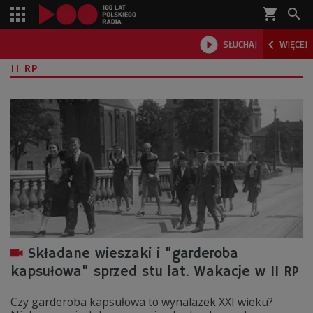
shopping_cart



SŁUCHAJ
WIĘCEJ

II RP
Składane wieszaki i "garderoba
kapsułowa" sprzed stu lat. Wakacje w II RP
Czy garderoba kapsułowa to wynalazek XXI wieku?