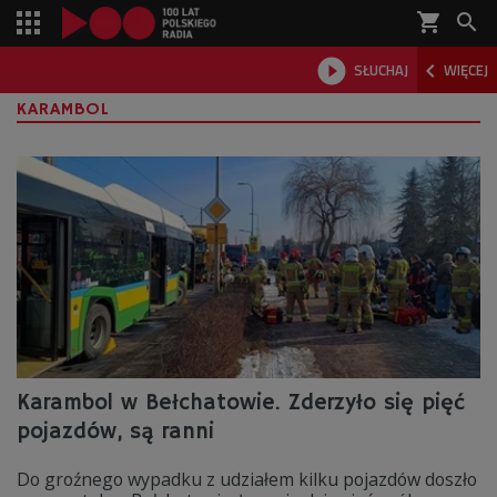
shopping_cart



SŁUCHAJ
WIĘCEJ

KARAMBOL
Karambol w Bełchatowie. Zderzyło się pięć
pojazdów, są ranni
Do groźnego wypadku z udziałem kilku pojazdów doszło