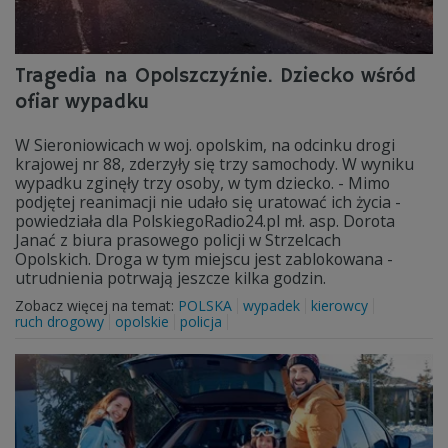
Tragedia na Opolszczyźnie. Dziecko wśród
ofiar wypadku
W Sieroniowicach w woj. opolskim, na odcinku drogi
krajowej nr 88, zderzyły się trzy samochody. W wyniku
wypadku zginęły trzy osoby, w tym dziecko. - Mimo
podjętej reanimacji nie udało się uratować ich życia -
powiedziała dla PolskiegoRadio24.pl mł. asp. Dorota
Janać z biura prasowego policji w Strzelcach
Opolskich. Droga w tym miejscu jest zablokowana -
utrudnienia potrwają jeszcze kilka godzin.
Zobacz więcej na temat:
POLSKA
wypadek
kierowcy
ruch drogowy
opolskie
policja