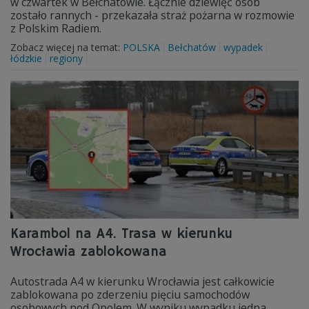
w czwartek w Bełchatowie. Łącznie dziewięć osób
zostało rannych - przekazała straż pożarna w rozmowie
z Polskim Radiem.
Zobacz więcej na temat:
POLSKA
Bełchatów
wypadek
łódzkie
regiony
Karambol na A4. Trasa w kierunku
Wrocławia zablokowana
Autostrada A4 w kierunku Wrocławia jest całkowicie
zablokowana po zderzeniu pięciu samochodów
osobowych pod Opolem. W wyniku wypadku jedna