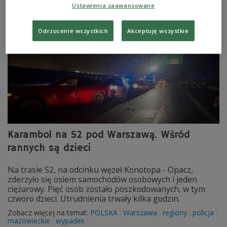
Zobacz więcej na temat:
POLSKA
wypadek
autostrada
Ustawienia zaawansowane
Odrzucenie wszystkich
Akceptuję wszystkie
Karambol na S2 pod Warszawą. Wśród
rannych są dzieci
Na trasie S2, na odcinku węzeł Konotopa - Opacz,
zderzyło się osiem samochodów osobowych i jeden
ciężarowy. Pięć osób zostało poszkodowanych, w tym
czworo dzieci. Utrudnienia trwały kilka godzin.
Zobacz więcej na temat:
POLSKA
Warszawa
regiony
policja
mazowieckie
wypadek