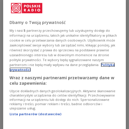
zostało rannych i trafiło do szpitali, na szczęście nikt nie
zginął. W sobotę w godzinach porannych droga została
odblokowana.
Dbamy o Twoją prywatność
Zobacz więcej na temat:
POLSKA
regiony
lubelskie
policja
My i nasi
5
partnerzy przechowujemy lub uzyskujemy dostęp do
informacji na urządzeniu, takich jak unikalne identyfikatory w plikach
cookie w celu przetwarzania danych osobowych. Użytkownik może
zaakceptować swoje wybory lub zarządzać nimi, klikając poniżej, jak
również skorzystać z prawa do sprzeciwu na podstawie prawnie
uzasadnionego interesu lub w dowolnym momencie na stronie
polityki prywatności. Te wybory będą sygnalizowane naszym
partnerom i nie będą miały wpływu na dane przeglądania.
Polityka
prywatności
Wraz z naszymi partnerami przetwarzamy dane w
celu zapewnienia:
Użycie dokładnych danych geolokalizacyjnych. Aktywne skanowanie
Karambol na A4. Zderzyło się 14 pojazdów
charakterystyki urządzenia do celów identyfikacji. Przechowywanie
informacji na urządzeniu lub dostęp do nich. Spersonalizowane
reklamy i treści, pomiar reklam i treści, badnie odbiorców i
Do karambolu doszło na opolskim odcinku autostrady
ulepszanie usług.
A4 w okolicach Góry Świętej Anny. W sumie zderzyło się
Lista partnerów (dostawców)
14 pojazdów - poinformowała straż pożarna. Jedna
osoba zginęła. Na miejscu pracują służby.