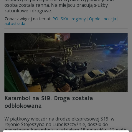
osoba została ranna. Na miejscu pracują służby
ratunkowe i drogowe.
Zobacz więcej na temat:
POLSKA
regiony
Opole
policja
autostrada
Karambol na S19. Droga została
odblokowana
W piątkowy wieczór na drodze ekspresowej S19, w
rejonie Stojeszyna na Lubelszczyźnie, doszło do
poważnego karambolu z udziałem 18 pojazdów. 12 osób