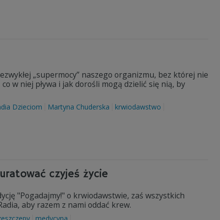
iezwykłej „supermocy” naszego organizmu, bez której nie
o w niej pływa i jak dorośli mogą dzielić się nią, by
adia Dzieciom
Martyna Chuderska
krwiodawstwo
uratować czyjeś życie
ycję "Pogadajmy!" o krwiodawstwie, zaś wszystkich
adia, aby razem z nami oddać krew.
zeszczepy
medycyna