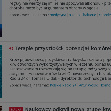
reguły nie wierzy się im, że nie spożywali alkoholu - prz
choroba może być argumentem obrony w sądzie.
Zobacz więcej na temat:
medycyna
alkohol
bakterie
chorob
Terapie przyszłości: potencjał komór
Krew pępowinowa, pozyskiwana z łożyska i sznura pęp
krwiotwórczych wykorzystywanych w leczeniu ponad 80 
zastosowaniem rozszerzają się na terapię mózgowego 
autyzmu czy nowotworów krwi. O nowoczesnych terapi
Radiu 24 dr Tomasz Ołdak - dyrektor ds. technologii B
Zobacz więcej na temat:
Polskie Radio 24
Artur Wolski
komór
Naukowcy odkryli nową grupę krwi.
NAUKA