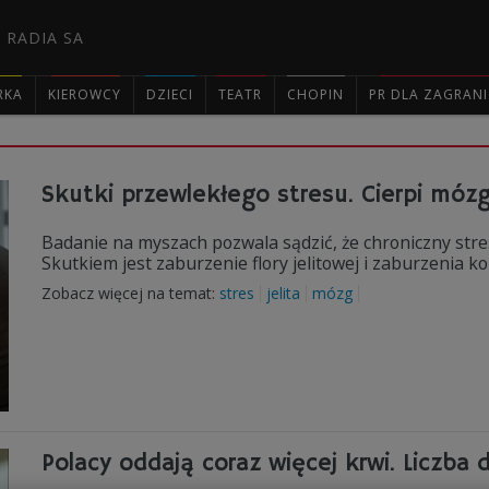
 RADIA SA
RKA
KIEROWCY
DZIECI
TEATR
CHOPIN
PR DLA ZAGRAN

Skutki przewlekłego stresu. Cierpi mózg,
Badanie na myszach pozwala sądzić, że chroniczny stre
Skutkiem jest zaburzenie flory jelitowej i zaburzenia 
Zobacz więcej na temat:
stres
jelita
mózg
Polacy oddają coraz więcej krwi. Liczba