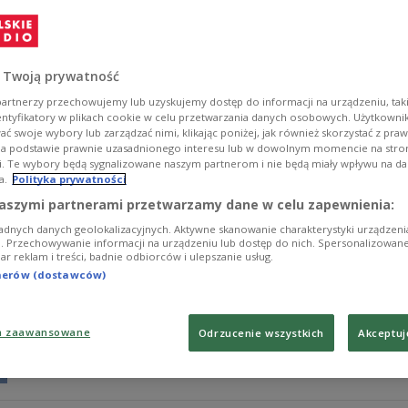
Polacy coraz chętniej oddają krew. Jak wynika z najn
roku pobrano w kraju ponad 1,59 mln donacji krwi i jej s
odnotowano mimo niemal niezmienionej liczby krwioda
regularnie angażuje się w ratowanie zdrowia i życia inn
 Twoją prywatność
Zobacz więcej na temat:
pomoc humanitarna
krwiodawstwo
artnerzy przechowujemy lub uzyskujemy dostęp do informacji na urządzeniu, taki
entyfikatory w plikach cookie w celu przetwarzania danych osobowych. Użytkown
ć swoje wybory lub zarządzać nimi, klikając poniżej, jak również skorzystać z pra
na podstawie prawnie uzasadnionego interesu lub w dowolnym momencie na stroni
i. Te wybory będą sygnalizowane naszym partnerom i nie będą miały wpływu na d
a.
Polityka prywatności
Życie z hemofilią. Głos pacjentów i le
aszymi partnerami przetwarzamy dane w celu zapewnienia:
adnych danych geolokalizacyjnych. Aktywne skanowanie charakterystyki urządzen
Około sześciu tysięcy osób w Polsce żyje z hemofilią -
ji. Przechowywanie informacji na urządzeniu lub dostęp do nich. Spersonalizowane
iar reklam i treści, badnie odbiorców i ulepszanie usług.
Nieleczona może prowadzić do poważnych powikłań, nie
w Światowy Dzień Chorych na Hemofilię, rozmawiamy o c
tnerów (dostawców)
współczesna medycyna daje w leczeniu tej groźnej choro
na hemofilię, Bogdan Gajewski - prezes Polskiego Stow
Zawilski - rehabilitant z Centrum Medycznego INTERL
a zaawansowane
Odrzucenie wszystkich
Akceptuj
Zobacz więcej na temat:
zdrowie
Artur Wolski
hemofilia