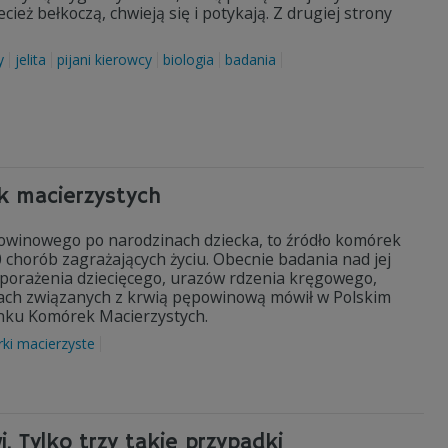
ecież bełkoczą, chwieją się i potykają. Z drugiej strony
y
jelita
pijani kierowcy
biologia
badania
ek macierzystych
owinowego po narodzinach dziecka, to źródło komórek
chorób zagrażających życiu. Obecnie badania nad jej
porażenia dziecięcego, urazów rdzenia kręgowego,
ach związanych z krwią pępowinową mówił w Polskim
anku Komórek Macierzystych.
ki macierzyste
 Tylko trzy takie przypadki