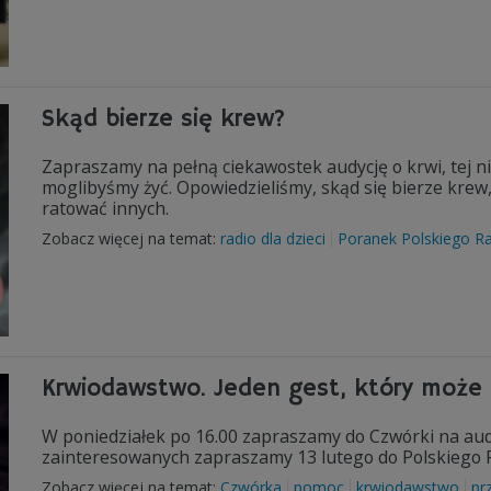
Skąd bierze się krew?
Zapraszamy na pełną ciekawostek audycję o krwi, tej n
moglibyśmy żyć. Opowiedzieliśmy, skąd się bierze krew, c
ratować innych.
Zobacz więcej na temat:
radio dla dzieci
Poranek Polskiego R
Krwiodawstwo. Jeden gest, który może 
W poniedziałek po 16.00 zapraszamy do Czwórki na aud
zainteresowanych zapraszamy 13 lutego do Polskiego R
Zobacz więcej na temat:
Czwórka
pomoc
krwiodawstwo
pr