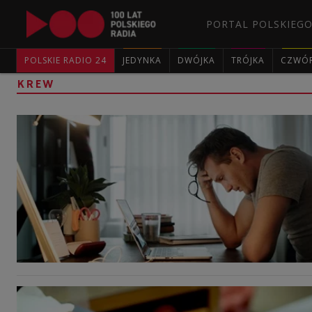
PORTAL POLSKIEGO
POLSKIE RADIO 24
JEDYNKA
DWÓJKA
TRÓJKA
CZWÓ
KREW