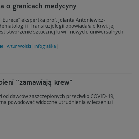
ka o granicach medycyny
"Eurece" ekspertka prof. Jolanta Antoniewicz-
ematologii i Transfuzjologii opowiadała o krwi, jej
est stworzenie sztucznej krwi i nowych, uniwersalnych
ie
Artur Wolski
infografika
pieni "zamawiają krew"
i od dawców zaszczepionych przeciwko COVID-19,
zyna powodować widoczne utrudnienia w leczeniu i