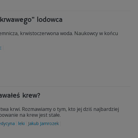
"krwawego" lodowca
jemnicza, krwistoczerwona woda. Naukowcy w końcu
c
awałeś krew?
wa krwi. Rozmawiamy o tym, kto jej dziś najbardziej
owanie na krew jest stałe.
dycyna
leki
Jakub Jamrozek