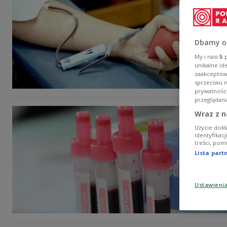
Dbamy o
My i nasi
5
p
unikalne id
zaakceptowa
sprzeciwu 
prywatnośc
przeglądani
Wraz z n
Użycie dokł
identyfikac
treści, pom
Lista par
Ustawieni