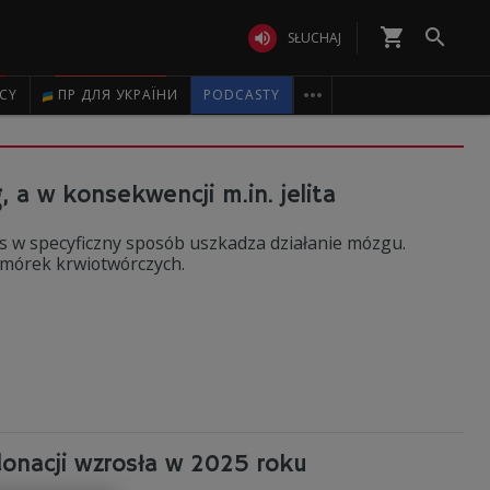
shopping_cart


SŁUCHAJ

ICY
ПР ДЛЯ УКРАЇНИ
PODCASTY
 a w konsekwencji m.in. jelita
s w specyficzny sposób uszkadza działanie mózgu.
komórek krwiotwórczych.
 donacji wzrosła w 2025 roku