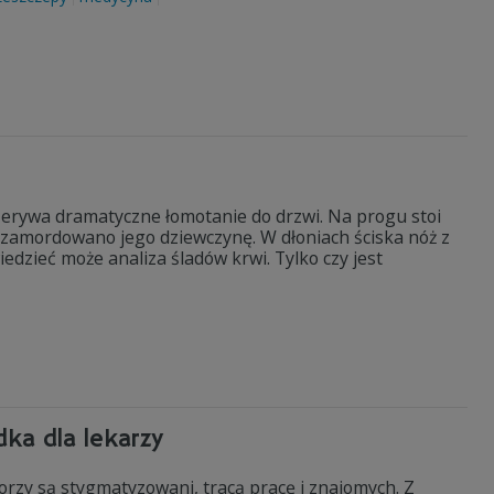
zerywa dramatyczne łomotanie do drzwi. Na progu stoi
e zamordowano jego dziewczynę. W dłoniach ściska nóż z
dzieć może analiza śladów krwi. Tylko czy jest
adka dla lekarzy
orzy są stygmatyzowani, tracą pracę i znajomych. Z