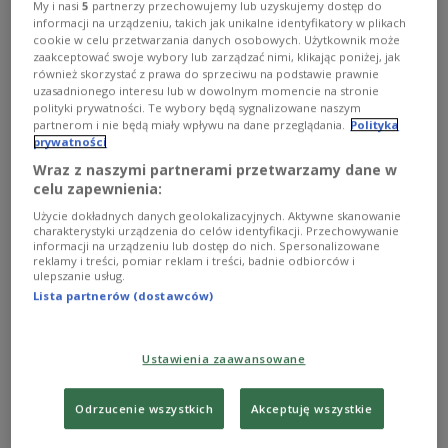
się po 2020 roku o organizację letnich igrzysk
My i nasi
5
partnerzy przechowujemy lub uzyskujemy dostęp do
informacji na urządzeniu, takich jak unikalne identyfikatory w plikach
olimpijskich.
cookie w celu przetwarzania danych osobowych. Użytkownik może
Zobacz więcej na temat:
igrzyska olimpijskie
kurort
Moskwa
zaakceptować swoje wybory lub zarządzać nimi, klikając poniżej, jak
Piłka nożna
Rosja
również skorzystać z prawa do sprzeciwu na podstawie prawnie
uzasadnionego interesu lub w dowolnym momencie na stronie
polityki prywatności. Te wybory będą sygnalizowane naszym
partnerom i nie będą miały wpływu na dane przeglądania.
Polityka
prywatności
Wraz z naszymi partnerami przetwarzamy dane w
celu zapewnienia:
Użycie dokładnych danych geolokalizacyjnych. Aktywne skanowanie
charakterystyki urządzenia do celów identyfikacji. Przechowywanie
informacji na urządzeniu lub dostęp do nich. Spersonalizowane
reklamy i treści, pomiar reklam i treści, badnie odbiorców i
ulepszanie usług.
Lista partnerów (dostawców)
Brazylia przed wielkimi imprezami
Ustawienia zaawansowane
Jak Brazylia jest przygotowana do Mundialu, Igrzysk
Olimpijskich i Światowych Dni Młodzieży?
Odrzucenie wszystkich
Akceptuję wszystkie
Zobacz więcej na temat:
Benedykt XVI
Brazylia
Brazylia 2014
igrzyska olimpijskie
Piłka nożna