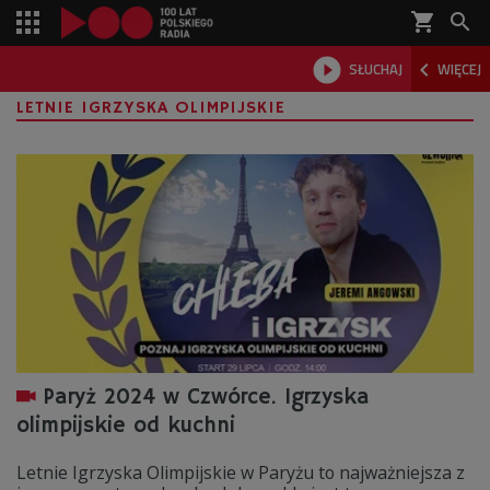
shopping_cart



SŁUCHAJ
WIĘCEJ

LETNIE IGRZYSKA OLIMPIJSKIE
Paryż 2024 w Czwórce. Igrzyska
olimpijskie od kuchni
Letnie Igrzyska Olimpijskie w Paryżu to najważniejsza z