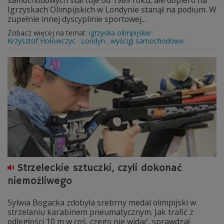
samochodowych startuje od 1989 roku, ale dopiero na
Igrzyskach Olimpijskich w Londynie stanął na podium. W
zupełnie innej dyscyplinie sportowej...
Zobacz więcej na temat:
igrzyska olimpijskie
Krzysztof Hołowczyc
Londyn
wyścigi samochodowe
Strzeleckie sztuczki, czyli dokonać
niemożliwego
Sylwia Bogacka zdobyła srebrny medal olimpijski w
strzelaniu karabinem pneumatycznym. Jak trafić z
odległości 10 m w coś, czego nie widać, sprawdzał