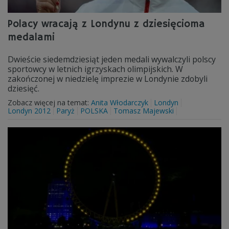
Polacy wracają z Londynu z dziesięcioma
medalami
Dwieście siedemdziesiąt jeden medali wywalczyli polscy
sportowcy w letnich igrzyskach olimpijskich. W
zakończonej w niedzielę imprezie w Londynie zdobyli
dziesięć.
Zobacz więcej na temat:
Anita Włodarczyk
Londyn
Londyn 2012
Paryż
POLSKA
Tomasz Majewski