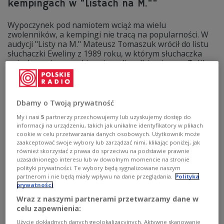
kempingach w "Listach na M.""
Wypoczynek pod namiotem wciąż ma wielu
zwolenników, a kempingi nie tracą na popularności. W
audycji "Listy na M." Mateusz Tomaszuk wrócił do listu
słuchaczki Eweliny z 1989 roku, w którym słuchaczka
opisała swoje poszukiwania radia odbierającego Trójkę
podczas wakacyjnego pobytu na kempingu. Jej historia
stała się pretekstem do wspomnień słuchaczy o
dawnych wyjazdach, namiotach i wakacyjnych
wieczorach spędzanych przy radiu.
Dbamy o Twoją prywatność
Zobacz więcej na temat:
Marek Niedźwiecki
My i nasi
5
partnerzy przechowujemy lub uzyskujemy dostęp do
Lista Przebojów Trójki
camping
Trójka
Mateusz Tomaszuk
informacji na urządzeniu, takich jak unikalne identyfikatory w plikach
cookie w celu przetwarzania danych osobowych. Użytkownik może
zaakceptować swoje wybory lub zarządzać nimi, klikając poniżej, jak
również skorzystać z prawa do sprzeciwu na podstawie prawnie
uzasadnionego interesu lub w dowolnym momencie na stronie
polityki prywatności. Te wybory będą sygnalizowane naszym
partnerom i nie będą miały wpływu na dane przeglądania.
Polityka
prywatności
Wraz z naszymi partnerami przetwarzamy dane w
celu zapewnienia:
Użycie dokładnych danych geolokalizacyjnych. Aktywne skanowanie