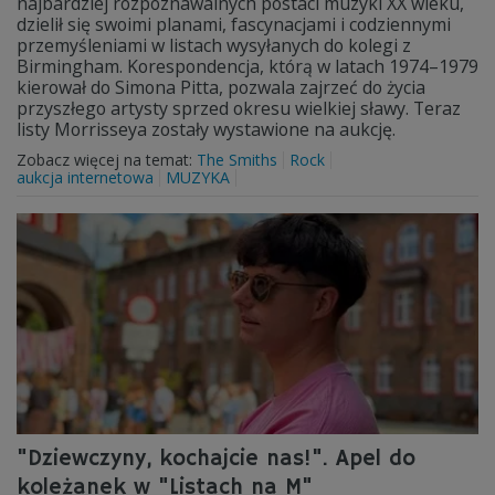
najbardziej rozpoznawalnych postaci muzyki XX wieku,
dzielił się swoimi planami, fascynacjami i codziennymi
przemyśleniami w listach wysyłanych do kolegi z
Birmingham. Korespondencja, którą w latach 1974–1979
kierował do Simona Pitta, pozwala zajrzeć do życia
przyszłego artysty sprzed okresu wielkiej sławy. Teraz
listy Morrisseya zostały wystawione na aukcję.
Zobacz więcej na temat:
The Smiths
Rock
aukcja internetowa
MUZYKA
"Dziewczyny, kochajcie nas!". Apel do
koleżanek w "Listach na M"