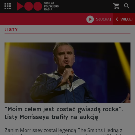
shopping_cart



SŁUCHAJ
WIĘCEJ

LISTY
"Moim celem jest zostać gwiazdą rocka".
Listy Morrisseya trafiły na aukcję
Zanim Morrissey został legendą The Smiths i jedną z