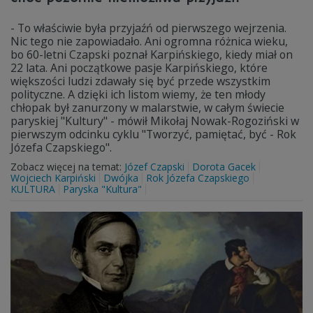
- To właściwie była przyjaźń od pierwszego wejrzenia.
Nic tego nie zapowiadało. Ani ogromna różnica wieku,
bo 60-letni Czapski poznał Karpińskiego, kiedy miał on
22 lata. Ani początkowe pasje Karpińskiego, które
większości ludzi zdawały się być przede wszystkim
polityczne. A dzięki ich listom wiemy, że ten młody
chłopak był zanurzony w malarstwie, w całym świecie
paryskiej "Kultury" - mówił Mikołaj Nowak-Rogoziński w
pierwszym odcinku cyklu "Tworzyć, pamiętać, być - Rok
Józefa Czapskiego".
Zobacz więcej na temat:
Józef Czapski
Dorota Gacek
Wojciech Karpiński
Dwójka
Rok Józefa Czapskiego
KULTURA
Paryska "Kultura"