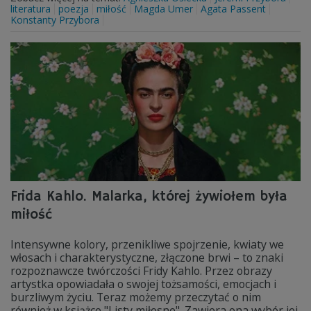
literatura
poezja
miłość
Magda Umer
Agata Passent
Konstanty Przybora
Frida Kahlo. Malarka, której żywiołem była
miłość
Intensywne kolory, przenikliwe spojrzenie, kwiaty we
włosach i charakterystyczne, złączone brwi – to znaki
rozpoznawcze twórczości Fridy Kahlo. Przez obrazy
artystka opowiadała o swojej tożsamości, emocjach i
burzliwym życiu. Teraz możemy przeczytać o nim
również w książce "Listy miłosne". Zawiera ona wybór jej