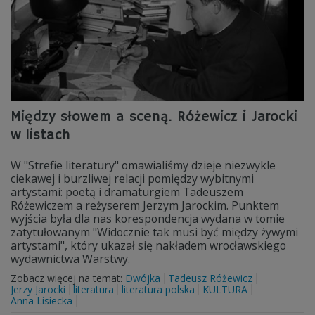
Między słowem a sceną. Różewicz i Jarocki
w listach
W "Strefie literatury" omawialiśmy dzieje niezwykle
ciekawej i burzliwej relacji pomiędzy wybitnymi
artystami: poetą i dramaturgiem Tadeuszem
Różewiczem a reżyserem Jerzym Jarockim. Punktem
wyjścia była dla nas korespondencja wydana w tomie
zatytułowanym "Widocznie tak musi być między żywymi
artystami", który ukazał się nakładem wrocławskiego
wydawnictwa Warstwy.
Zobacz więcej na temat:
Dwójka
Tadeusz Różewicz
Jerzy Jarocki
literatura
literatura polska
KULTURA
Anna Lisiecka