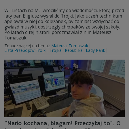
W "Listach na M." wróciliśmy do wiadomości, którą przed
laty pan Eligiusz wysłał do Trójki. Jako uczeń technikum
apelował w niej do koleżanek, by zamiast wzdychać do
gwiazd muzyki, dostrzegły chłopaków ze swojej szkoły.
Po latach o tej historii porozmawiał z nim Mateusz
Tomaszuk.
Zobacz więcej na temat:
Mateusz Tomaszuk
Lista Przebojów Trójki
Trójka
Republika
Lady Pank
"Mario kochana, błagam! Przeczytaj to". O