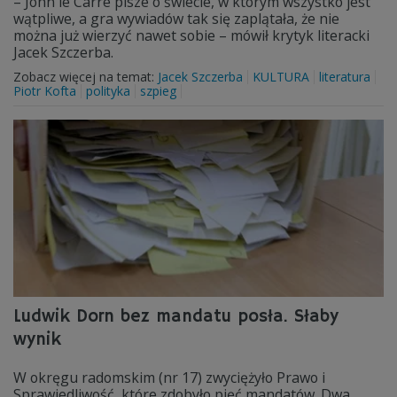
– John le Carré pisze o świecie, w którym wszystko jest
wątpliwe, a gra wywiadów tak się zaplątała, że nie
można już wierzyć nawet sobie – mówił krytyk literacki
Jacek Szczerba.
Zobacz więcej na temat:
Jacek Szczerba
KULTURA
literatura
Piotr Kofta
polityka
szpieg
Ludwik Dorn bez mandatu posła. Słaby
wynik
W okręgu radomskim (nr 17) zwyciężyło Prawo i
Sprawiedliwość, które zdobyło pięć mandatów. Dwa