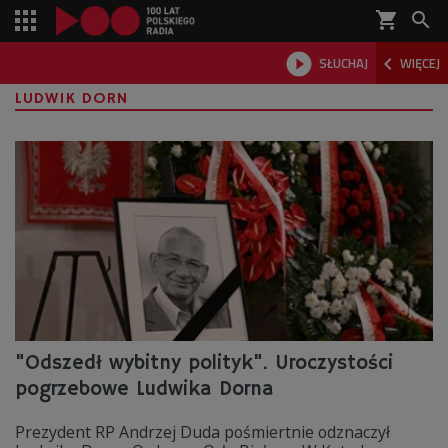
shopping_cart



SŁUCHAJ
WIĘCEJ

LUDWIK DORN
"Odszedł wybitny polityk". Uroczystości
pogrzebowe Ludwika Dorna
Prezydent RP Andrzej Duda pośmiertnie odznaczył