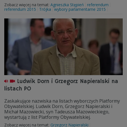
Zobacz więcej na temat:
Agnieszka Stępień
referendum
referendum 2015
Trójka
wybory parlamentarne 2015
Ludwik Dorn i Grzegorz Napieralski na
listach PO
Zaskakujące nazwiska na listach wyborczych Platformy
Obywatelskiej. Ludwik Dorn, Grzegorz Napieralski i
Michał Mazowiecki, syn Tadeusza Mazowieckiego,
wystartują z list Platformy Obywatelskiej.
Zobacz więcej na temat:
Grzegorz Napieralski