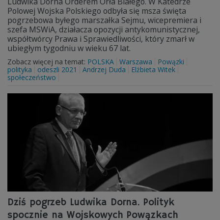
Ludwika Dorna Orderem Orła Białego. W Katedrze
Polowej Wojska Polskiego odbyła się msza święta
pogrzebowa byłego marszałka Sejmu, wicepremiera i
szefa MSWiA, działacza opozycji antykomunistycznej,
współtwórcy Prawa i Sprawiedliwości, który zmarł w
ubiegłym tygodniu w wieku 67 lat.
Zobacz więcej na temat:
POLSKA
Warszawa
Powązki
polityka
odeszli 2021
Andrzej Duda
Elżbieta Witek
społeczeństwo
Dziś pogrzeb Ludwika Dorna. Polityk
spocznie na Wojskowych Powązkach