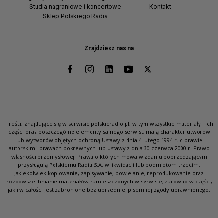
Studia nagraniowe i koncertowe
Kontakt
Sklep Polskiego Radia
Znajdziesz nas na
Treści, znajdujące się w serwisie polskieradio.pl, w tym wszystkie materiały i ich
części oraz poszczególne elementy samego serwisu mają charakter utworów
lub wytworów objętych ochroną Ustawy z dnia 4 lutego 1994 r. o prawie
autorskim i prawach pokrewnych lub Ustawy z dnia 30 czerwca 2000 r. Prawo
własności przemysłowej. Prawa o których mowa w zdaniu poprzedzającym
przysługują Polskiemu Radiu S.A. w likwidacji lub podmiotom trzecim.
Jakiekolwiek kopiowanie, zapisywanie, powielanie, reprodukowanie oraz
rozpowszechnianie materiałów zamieszczonych w serwisie, zarówno w części,
jak i w całości jest zabronione bez uprzedniej pisemnej zgody uprawnionego.