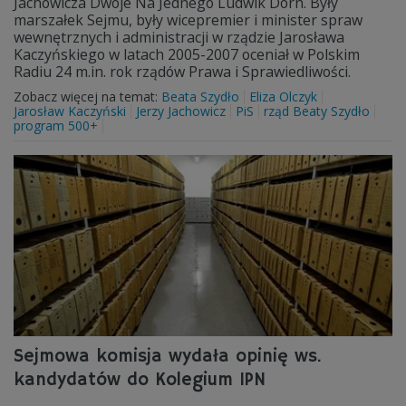
Jachowicza Dwoje Na Jednego Ludwik Dorn. Były
marszałek Sejmu, były wicepremier i minister spraw
wewnętrznych i administracji w rządzie Jarosława
Kaczyńskiego w latach 2005-2007 oceniał w Polskim
Radiu 24 m.in. rok rządów Prawa i Sprawiedliwości.
Zobacz więcej na temat:
Beata Szydło
Eliza Olczyk
Jarosław Kaczyński
Jerzy Jachowicz
PiS
rząd Beaty Szydło
program 500+
Sejmowa komisja wydała opinię ws.
kandydatów do Kolegium IPN