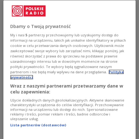
- Śmierć Ludwika Dorna to dla mnie bardzo smutna
wiadomość. To ważna dla Polski postać, wyrazy
głębokiego współczucia dla najbliższych - powiedział w
czwartek w Londynie prezydent Andrzej Duda.
Dbamy o Twoją prywatność
Zobacz więcej na temat:
POLSKA
odeszli 2022
polityka
My i nasi
5
partnerzy przechowujemy lub uzyskujemy dostęp do
Andrzej Duda
prezydent
informacji na urządzeniu, takich jak unikalne identyfikatory w plikach
cookie w celu przetwarzania danych osobowych. Użytkownik może
zaakceptować swoje wybory lub zarządzać nimi, klikając poniżej, jak
również skorzystać z prawa do sprzeciwu na podstawie prawnie
uzasadnionego interesu lub w dowolnym momencie na stronie
polityki prywatności. Te wybory będą sygnalizowane naszym
partnerom i nie będą miały wpływu na dane przeglądania.
Polityka
prywatności
Wraz z naszymi partnerami przetwarzamy dane w
celu zapewnienia:
Użycie dokładnych danych geolokalizacyjnych. Aktywne skanowanie
charakterystyki urządzenia do celów identyfikacji. Przechowywanie
informacji na urządzeniu lub dostęp do nich. Spersonalizowane
reklamy i treści, pomiar reklam i treści, badnie odbiorców i
"Z przykrością przyjąłem informację o
ulepszanie usług.
śmierci". Politycy żegnają Ludwika Dorna
Lista partnerów (dostawców)
- Z przykrością przyjąłem informację o śmierci Ludwika