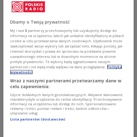
Zobacz więcej na temat:
Dwójka
Dbamy o Twoją prywatność
My i nasi
5
partnerzy przechowujemy lub uzyskujemy dostęp do
informacji na urządzeniu, takich jak unikalne identyfikatory w plikach
cookie w celu przetwarzania danych osobowych. Użytkownik może
zaakceptować swoje wybory lub zarządzać nimi, klikając poniżej, jak
również skorzystać z prawa do sprzeciwu na podstawie prawnie
uzasadnionego interesu lub w dowolnym momencie na stronie
polityki prywatności. Te wybory będą sygnalizowane naszym
partnerom i nie będą miały wpływu na dane przeglądania.
Polityka
prywatności
Wraz z naszymi partnerami przetwarzamy dane w
Smak kultury. O jedzeniu, literaturze i
celu zapewnienia:
pamięci
Użycie dokładnych danych geolokalizacyjnych. Aktywne skanowanie
charakterystyki urządzenia do celów identyfikacji. Przechowywanie
Z Pawłem Bravo rozmawialiśmy o książce Jehanne
informacji na urządzeniu lub dostęp do nich. Spersonalizowane
reklamy i treści, pomiar reklam i treści, badnie odbiorców i
Dubrow "Smak. Zapiski o kulturze i zmysłach". O
ulepszanie usług.
literackich i kulturowych konotacjach jedzenia, o
Lista partnerów (dostawców)
obecności kuchni w języku, o Prouście i Mickiewiczu,
trochę o malarstwie holenderskim, a w szczególności o
oliwkach i oliwie.