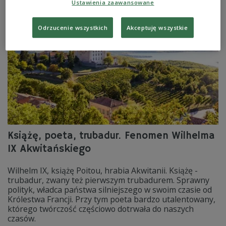
Ustawienia zaawansowane
Zobacz więcej na temat:
kuchnia
Dwójka
Odrzucenie wszystkich
Akceptuję wszystkie
Książę, poeta, trubadur. Fenomen Wilhelma
IX Akwitańskiego
Wilhelm IX, książę Poitou, hrabia Akwitanii. Książę -
trubadur, zwany też pierwszym trubadurem. Sprawny
polityk, władca państwa silniejszego w swoim czasie od
Królestwa Francji. Przy tym poeta bardzo utalentowany,
którego twórczość częściowo dotrwała do naszych
czasów.