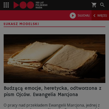
shopping_cart



SŁUCHAJ
WIĘCEJ

ŁUKASZ MODELSKI
Budzącą emocje, heretycka, odtworzona z
pism Ojców. Ewangelia Marcjona
O pracy nad przekładem Ewangelii Marcjona, jednej z