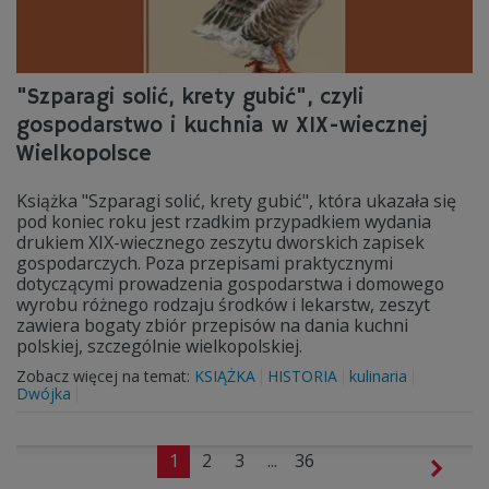
"Szparagi solić, krety gubić", czyli
gospodarstwo i kuchnia w XIX-wiecznej
Wielkopolsce
Książka "Szparagi solić, krety gubić", która ukazała się
pod koniec roku jest rzadkim przypadkiem wydania
drukiem XIX-wiecznego zeszytu dworskich zapisek
gospodarczych. Poza przepisami praktycznymi
dotyczącymi prowadzenia gospodarstwa i domowego
wyrobu różnego rodzaju środków i lekarstw, zeszyt
zawiera bogaty zbiór przepisów na dania kuchni
polskiej, szczególnie wielkopolskiej.
Zobacz więcej na temat:
KSIĄŻKA
HISTORIA
kulinaria
Dwójka
1
2
3
...
36