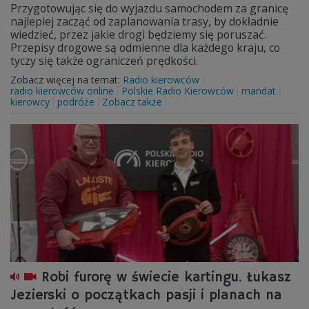
Przygotowując się do wyjazdu samochodem za granicę
najlepiej zacząć od zaplanowania trasy, by dokładnie
wiedzieć, przez jakie drogi będziemy się poruszać.
Przepisy drogowe są odmienne dla każdego kraju, co
tyczy się także ograniczeń prędkości.
Zobacz więcej na temat:
Radio kierowców
radio kierowców online
Polskie Radio Kierowców
mandat
kierowcy
podróże
Zobacz także
Robi furorę w świecie kartingu. Łukasz
Jezierski o początkach pasji i planach na