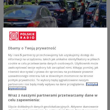
Jazda w korku. Jak radzić sobie ze
stresem i czy można się na niego
Dbamy o Twoją prywatność
przygotować?
My i nasi
5
partnerzy przechowujemy lub uzyskujemy dostęp do
informacji na urządzeniu, takich jak unikalne identyfikatory w plikach
Jazda w korku to ogromne obciążenie psychologiczne i
cookie w celu przetwarzania danych osobowych. Użytkownik może
fizyczne. Stres powoduje szybsze zmęczenie i jest
zaakceptować swoje wybory lub zarządzać nimi, klikając poniżej, jak
również skorzystać z prawa do sprzeciwu na podstawie prawnie
szkodliwe dla układu krążenie i nerwowego. Czy można
uzasadnionego interesu lub w dowolnym momencie na stronie
przygotować się na stres? Jak sobie z nim radzić kiedy
polityki prywatności. Te wybory będą sygnalizowane naszym
już się pojawi?
partnerom i nie będą miały wpływu na dane przeglądania.
Polityka
Zobacz więcej na temat:
Radio kierowców
prywatności
radio kierowców online
Polskie Radio Kierowców
korki
Wraz z naszymi partnerami przetwarzamy dane w
bezpieczeństwo na drodze
kierowcy
psychologia
celu zapewnienia:
Użycie dokładnych danych geolokalizacyjnych. Aktywne skanowanie