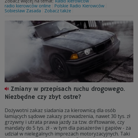
Zobacz więcej na temat:
Radio kierowców
radio kierowców online
Polskie Radio Kierowców
Sobiesław Zasada
Zobacz także
Zmiany w przepisach ruchu drogowego.
Niezbędne czy zbyt ostre?
Dożywotni zakaz siadania za kierownicą dla osób
łamiących sądowe zakazy prowadzenia, nawet 30 tys. zł
grzywny i utrata prawa jazdy za tzw. driftowanie, czy
mandaty do 5 tys. zł - w tym dla pasażerów i gapiów - za
udział w nielegalnych imprezach motoryzacyjnych. Taki