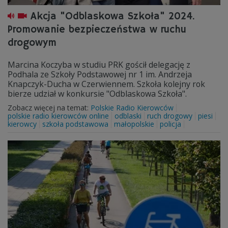
Akcja "Odblaskowa Szkoła" 2024.
Promowanie bezpieczeństwa w ruchu
drogowym
Marcina Koczyba w studiu PRK gościł delegację z
Podhala ze Szkoły Podstawowej nr 1 im. Andrzeja
Knapczyk-Ducha w Czerwiennem. Szkoła kolejny rok
bierze udział w konkursie "Odblaskowa Szkoła".
Zobacz więcej na temat:
Polskie Radio Kierowców
polskie radio kierowców online
odblaski
ruch drogowy
piesi
kierowcy
szkoła podstawowa
małopolskie
policja