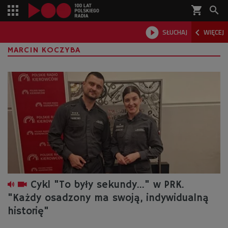
shopping_cart



SŁUCHAJ
WIĘCEJ

MARCIN KOCZYBA
Cykl "To były sekundy..." w PRK.
"Każdy osadzony ma swoją, indywidualną
historię"