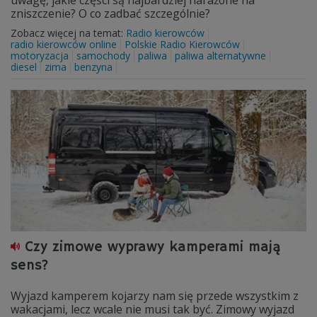
uwagę, jakie części są najbardziej narażone na
zniszczenie? O co zadbać szczególnie?
Zobacz więcej na temat:
Radio kierowców
radio kierowców online
Polskie Radio Kierowców
motoryzacja
samochody
paliwa
paliwa alternatywne
diesel
zima
benzyna
Czy zimowe wyprawy kamperami mają
sens?
Wyjazd kamperem kojarzy nam się przede wszystkim z
wakacjami, lecz wcale nie musi tak być. Zimowy wyjazd