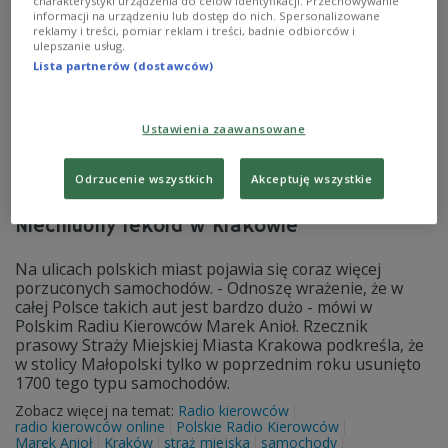
charakterystyki urządzenia do celów identyfikacji. Przechowywanie
informacji na urządzeniu lub dostęp do nich. Spersonalizowane
reklamy i treści, pomiar reklam i treści, badnie odbiorców i
ulepszanie usług.
Lista partnerów (dostawców)
Ustawienia zaawansowane
Odrzucenie wszystkich
Akceptuję wszystkie
Polacy na potęgę porzucają samochody.
Niechlubny rekord w Krakowie
Na ulicach polskich miast pojawia się coraz więcej
porzuconych samochodów. - Odnoszę wrażenie, że w
całej Polsce takich aut jest bardzo dużo - mówi w
Polskim Radiu Kierowców Marek Anioł. Rzecznik
prasowy Straży Miejskiej Miasta Krakowa podkreśla, że
w stolicy Małopolski tylko w poprzednim roku usunięto
1700 tego typu samochodów.
Zobacz więcej na temat:
Radio kierowców
radio kierowców online
Polskie Radio Kierowców
Marek Anioł
Kraków
straż miejska
samochody