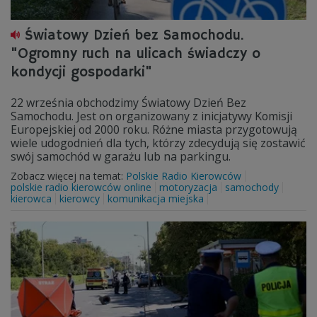
Światowy Dzień bez Samochodu.
"Ogromny ruch na ulicach świadczy o
kondycji gospodarki"
22 września obchodzimy Światowy Dzień Bez
Samochodu. Jest on organizowany z inicjatywy Komisji
Europejskiej od 2000 roku. Różne miasta przygotowują
wiele udogodnień dla tych, którzy zdecydują się zostawić
swój samochód w garażu lub na parkingu.
Zobacz więcej na temat:
Polskie Radio Kierowców
polskie radio kierowców online
motoryzacja
samochody
kierowca
kierowcy
komunikacja miejska