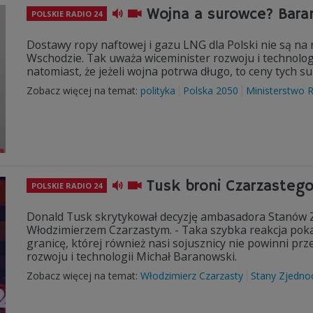
Wojna a surowce? Baran
POLSKIE RADIO 24
Dostawy ropy naftowej i gazu LNG dla Polski nie są na 
Wschodzie. Tak uważa wiceminister rozwoju i technolog
natomiast, że jeżeli wojna potrwa długo, to ceny tych
Zobacz więcej na temat:
polityka
Polska 2050
Ministerstwo R
Tusk broni Czarzastego
POLSKIE RADIO 24
Donald Tusk skrytykował decyzję ambasadora Stanów Zj
Włodzimierzem Czarzastym. - Taka szybka reakcja poka
granicę, której również nasi sojusznicy nie powinni pr
rozwoju i technologii Michał Baranowski.
Zobacz więcej na temat:
Włodzimierz Czarzasty
Stany Zjedno