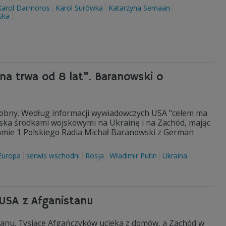
Karol Darmoros
Karol Surówka
Katarzyna Semaan
ska
na trwa od 8 lat". Baranowski o
dobny. Według informacji wywiadowczych USA "celem ma
ciska środkami wojskowymi na Ukrainę i na Zachód, mając
ramie 1 Polskiego Radia Michał Baranowski z German
Europa
serwis wschodni
Rosja
Władimir Putin
Ukraina
 USA z Afganistanu
tanu. Tysiące Afgańczyków ucieka z domów, a Zachód w