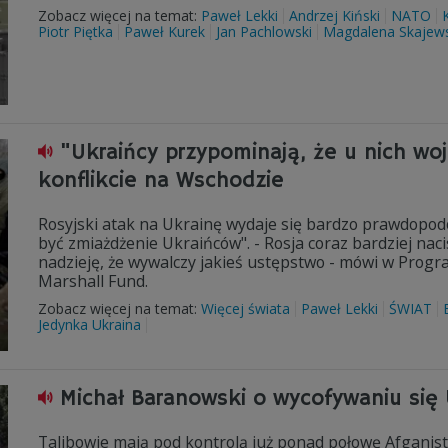
Zobacz więcej na temat:
Paweł Lekki
Andrzej Kiński
NATO
Piotr Piętka
Paweł Kurek
Jan Pachlowski
Magdalena Skajew
"Ukraińcy przypominają, że u nich woj
konflikcie na Wschodzie
Rosyjski atak na Ukrainę wydaje się bardzo prawdopo
być zmiażdżenie Ukraińców". - Rosja coraz bardziej na
nadzieję, że wywalczy jakieś ustępstwo - mówi w Prog
Marshall Fund.
Zobacz więcej na temat:
Więcej świata
Paweł Lekki
ŚWIAT
Jedynka Ukraina
Michał Baranowski o wycofywaniu się
Talibowie mają pod kontrolą już ponad połowę Afganis