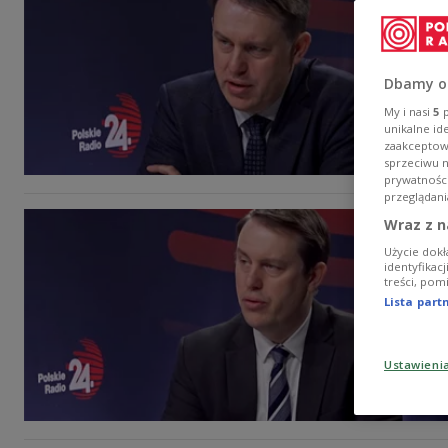
Dbamy o
My i nasi
5
p
unikalne id
zaakceptowa
sprzeciwu 
prywatnośc
przeglądani
Wraz z n
Użycie dokł
identyfikac
treści, pom
Lista par
Ustawieni