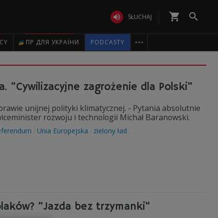
shopping_cart


SŁUCHAJ

ICY
ПР ДЛЯ УКРАЇНИ
PODCASTY
 "Cywilizacyjne zagrożenie dla Polski"
wie unijnej polityki klimatycznej. - Pytania absolutnie
iceminister rozwoju i technologii Michał Baranowski.
eferendum
Unia Europejska
zielony ład
olaków? "Jazda bez trzymanki"