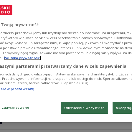
Konflikt na Bliskim Wschodzie wciąż trwa, co ma wpływ na
polskiej gospodarce. - Będziemy widzieć dalszą niestabi
trzymanki albo jazda na rollercoasterze. Ona zmienia s
cen energii - powiedział Michał Baranowski, wiceministe
 Twoją prywatność
Zobacz więcej na temat:
polityka
Ministerstwo Rozwoju i Tech
artnerzy przechowujemy lub uzyskujemy dostęp do informacji na urządzeniu, taki
entyfikatory w plikach cookie w celu przetwarzania danych osobowych. Użytkown
ć swoje wybory lub zarządzać nimi, klikając poniżej, jak również skorzystać z pra
na podstawie prawnie uzasadnionego interesu lub w dowolnym momencie na stroni
i. Te wybory będą sygnalizowane naszym partnerom i nie będą miały wpływu na d
a.
Polityka prywatności
Polski nie stać na obni
POLSKIE RADIO 24
aszymi partnerami przetwarzamy dane w celu zapewnienia:
adnych danych geolokalizacyjnych. Aktywne skanowanie charakterystyki urządzen
Polski rząd zdecydował się na wprowadzenie pakietu CP
ji. Przechowywanie informacji na urządzeniu lub dostęp do nich. Spersonalizowane
iar reklam i treści, badnie odbiorców i ulepszanie usług.
kosztować budżet państwa miliard 600 milionów złotych 
70., więc te skutki będą z nami długo - wyjaśnił w Polsk
tnerów (dostawców)
Baranowski.
Zobacz więcej na temat:
Ministerstwo Rozwoju i Technologii
a zaawansowane
Odrzucenie wszystkich
Akceptuj