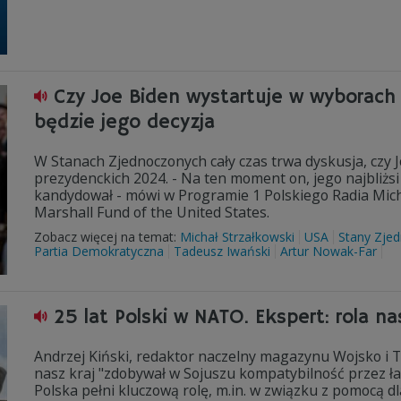
Czy Joe Biden wystartuje w wyborach
będzie jego decyzja
W Stanach Zjednoczonych cały czas trwa dyskusja, czy 
prezydenckich 2024. - Na ten moment on, jego najbliżsi w
kandydował - mówi w Programie 1 Polskiego Radia Mic
Marshall Fund of the United States.
Zobacz więcej na temat:
Michał Strzałkowski
USA
Stany Zje
Partia Demokratyczna
Tadeusz Iwański
Artur Nowak-Far
25 lat Polski w NATO. Ekspert: rola n
Andrzej Kiński, redaktor naczelny magazynu Wojsko i T
nasz kraj "zdobywał w Sojuszu kompatybilność przez ła
Polska pełni kluczową rolę, m.in. w związku z pomocą dl