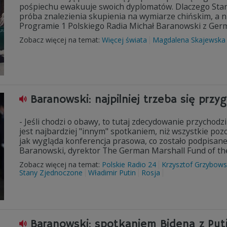
pośpiechu ewakuuje swoich dyplomatów. Dlaczego Stany
próba znalezienia skupienia na wymiarze chińskim, a 
Programie 1 Polskiego Radia Michał Baranowski z Germ
Zobacz więcej na temat:
Więcej świata
Magdalena Skajewska
Baranowski: najpilniej trzeba się prz
- Jeśli chodzi o obawy, to tutaj zdecydowanie przychod
jest najbardziej "innym" spotkaniem, niż wszystkie pozo
jak wygląda konferencja prasowa, co zostało podpisane
Baranowski, dyrektor The German Marshall Fund of the
Zobacz więcej na temat:
Polskie Radio 24
Krzysztof Grzybows
Stany Zjednoczone
Władimir Putin
Rosja
Baranowski: spotkaniem Bidena z Pu