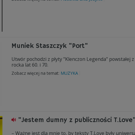
Muniek Staszczyk "Port"
Utwór pochodzi z płyty "Klenczon Legenda" powstałej z o
rocka lat 60. i 70.
Zobacz więcej na temat:
MUZYKA
"Jestem dumny z publiczności T.Love
– Ważne jest dla mnie to, by teksty T.Love były uniwersa