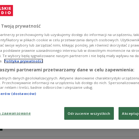
We wtorkowej odsłonie audycji "Nasza tonacja" Radosł
dnia. Na liście zaprezentowanych wykonawców znaleźli s
legenda jazz-rocka Laboratorium z gościnnym udziałem 
Wierzcholski.
 Twoją prywatność
Zobacz więcej na temat:
MUZYKA
muzyka hp
Radosław Okr
artnerzy przechowujemy lub uzyskujemy dostęp do informacji na urządzeniu, taki
Tede
Muniek Staszczyk
entyfikatory w plikach cookie w celu przetwarzania danych osobowych. Użytkown
ć swoje wybory lub zarządzać nimi, klikając poniżej, jak również skorzystać z pra
na podstawie prawnie uzasadnionego interesu lub w dowolnym momencie na stroni
i. Te wybory będą sygnalizowane naszym partnerom i nie będą miały wpływu na d
a.
Polityka prywatności
Muniek, Kazik i Maleńczuk o szkolnych 
aszymi partnerami przetwarzamy dane w celu zapewnienia:
adnych danych geolokalizacyjnych. Aktywne skanowanie charakterystyki urządzen
Wagary, ściąganie, kłamstwa, bójki - działo się! O swoic
ji. Przechowywanie informacji na urządzeniu lub dostęp do nich. Spersonalizowane
iar reklam i treści, badnie odbiorców i ulepszanie usług.
przygodach w środowy poranek opowiedzą Muniek Stasz
tnerów (dostawców)
Zobacz więcej na temat:
Czwórka
edukacja
Kazik Staszewski
a zaawansowane
Odrzucenie wszystkich
Akceptuj