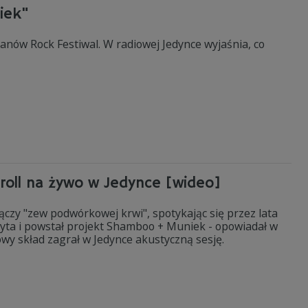
iek"
anów Rock Festiwal. W radiowej Jedynce wyjaśnia, co
roll na żywo w Jedynce [wideo]
zy "zew podwórkowej krwi", spotykając się przez lata
łyta i powstał projekt Shamboo + Muniek - opowiadał w
wy skład zagrał w Jedynce akustyczną sesję.