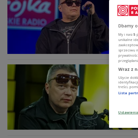
Dbamy o
My i nasi
5
p
unikalne id
zaakceptowa
sprzeciwu 
prywatnośc
przeglądani
Wraz z n
Użycie dokł
identyfikac
treści, pom
Lista par
Ustawieni