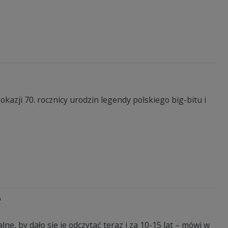
kazji 70. rocznicy urodzin legendy polskiego big-bitu i
"
lne, by dało się je odczytać teraz i za 10-15 lat – mówi w