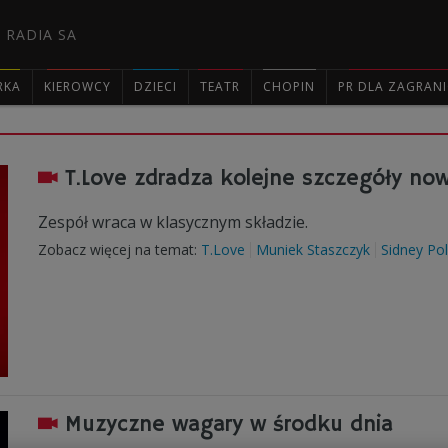
 RADIA SA
RKA
KIEROWCY
DZIECI
TEATR
CHOPIN
PR DLA ZAGRAN

T.Love zdradza kolejne szczegóły now
Zespół wraca w klasycznym składzie.
Zobacz więcej na temat:
T.Love
Muniek Staszczyk
Sidney Po
Muzyczne wagary w środku dnia