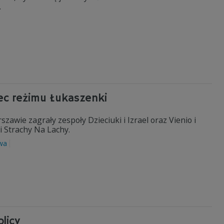
.
ec reżimu Łukaszenki
zawie zagrały zespoły Dzieciuki i Izrael oraz Vienio i
 Strachy Na Lachy.
wa
licy