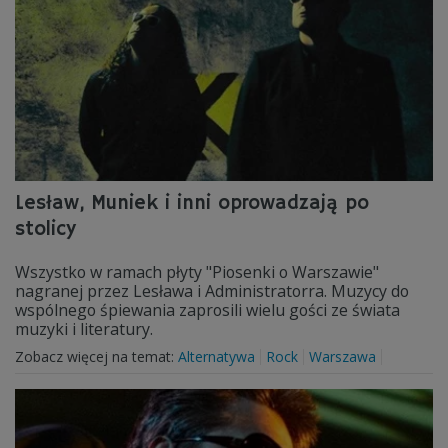
Lesław, Muniek i inni oprowadzają po
stolicy
Wszystko w ramach płyty "Piosenki o Warszawie"
nagranej przez Lesława i Administratorra. Muzycy do
wspólnego śpiewania zaprosili wielu gości ze świata
muzyki i literatury.
Zobacz więcej na temat:
Alternatywa
Rock
Warszawa