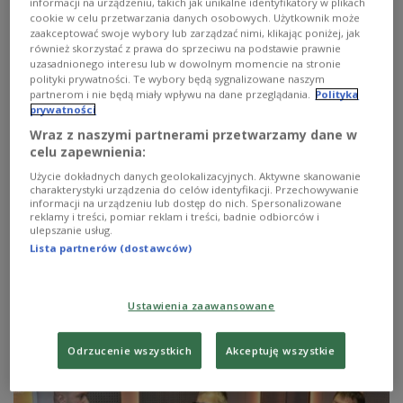
informacji na urządzeniu, takich jak unikalne identyfikatory w plikach
Zobacz więcej na temat:
Czwórka
edukacja
cookie w celu przetwarzania danych osobowych. Użytkownik może
Kazik Staszewski
Maciej Maleńczuk
Muniek Staszczyk
zaakceptować swoje wybory lub zarządzać nimi, klikając poniżej, jak
również skorzystać z prawa do sprzeciwu na podstawie prawnie
uzasadnionego interesu lub w dowolnym momencie na stronie
polityki prywatności. Te wybory będą sygnalizowane naszym
partnerom i nie będą miały wpływu na dane przeglądania.
Polityka
prywatności
Wraz z naszymi partnerami przetwarzamy dane w
celu zapewnienia:
Użycie dokładnych danych geolokalizacyjnych. Aktywne skanowanie
charakterystyki urządzenia do celów identyfikacji. Przechowywanie
informacji na urządzeniu lub dostęp do nich. Spersonalizowane
reklamy i treści, pomiar reklam i treści, badnie odbiorców i
ulepszanie usług.
Lista partnerów (dostawców)
Muniek Staszczyk o projekcie "3xMuniek"
Muniek Staszczyk został zaproszony do udziału w
Ustawienia zaawansowane
Cieszanów Rock Festiwal. W radiowej Jedynce wyjaśnia,
co przedstawi tam w ramach projektu "3xMuniek".
Zobacz więcej na temat:
Muniek Staszczyk
MUZYKA
Odrzucenie wszystkich
Akceptuję wszystkie