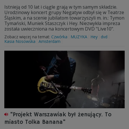
Istnieją od 10 lat i ciągle grają w tym samym składzie.
Urodzinowy koncert grupy Negatyw odbył się w Teatrze
Śląskim, a na scenie jubilatom towarzyszyli m. in.: Tymon
Tymański, Muniek Staszczyk i Hey. Niezwykła impreza
została uwieczniona na koncertowym DVD "Live10".
Zobacz więcej na temat:
Czwórka
MUZYKA
Hey
dvd
Kasia Nosowska
Amsterdam
"Projekt Warszawiak był żenujący. To
miasto Tolka Banana"