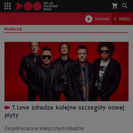
shopping_cart



SŁUCHAJ
WIĘCEJ

MUNIEK
T.Love zdradza kolejne szczegóły nowej
płyty
Zespół wraca w klasycznym składzie.