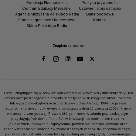
Redakcja Ekumeniczna
Polityka prywatności
Centrum Edukacji Medialnej
Ustawienia prywatności
Agencja Muzyczna Polskiego Radia
Dane osobowe
Studia nagraniowe i koncertowe
Kontakt
Sklep Polskiego Radia
Znajdziesz nas na
Treści, znajdujące się w serwisie polskieradio.pl, w tym wszystkie materiały i ich
części oraz poszczególne elementy samego serwisu mają charakter utworów
lub wytworów objętych ochroną Ustawy z dnia 4 lutego 1994 r. o prawie
autorskim i prawach pokrewnych lub Ustawy z dnia 30 czerwca 2000 r. Prawo
własności przemysłowej. Prawa o których mowa w zdaniu poprzedzającym
przysługują Polskiemu Radiu S.A. w likwidacji lub podmiotom trzecim.
Jakiekolwiek kopiowanie, zapisywanie, powielanie, reprodukowanie oraz
rozpowszechnianie materiałów zamieszczonych w serwisie, zarówno w części,
jak i w całości jest zabronione bez uprzedniej pisemnej zgody uprawnionego.