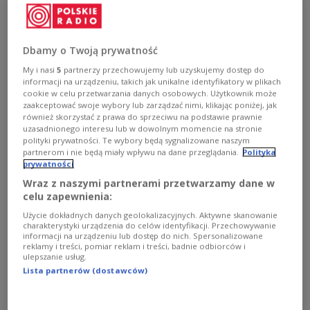
skierowana na młodych"
POLIN Music Festival to jedna z najważniejszych imprez
muzycznych organizowanych nie tylko w Warszawie, ale
Dbamy o Twoją prywatność
również w Polsce. W tym roku odbędzie się po raz
szósty. - Ta edycja wydaje mi się najbardziej skierowana
My i nasi
5
partnerzy przechowujemy lub uzyskujemy dostęp do
informacji na urządzeniu, takich jak unikalne identyfikatory w plikach
na to, co żywe, na to, co dzieje się teraz - zwraca uwagę
cookie w celu przetwarzania danych osobowych. Użytkownik może
Kajetan Prochyra, kurator Sceny Muzycznej
zaakceptować swoje wybory lub zarządzać nimi, klikając poniżej, jak
Muzeum POLIN.
również skorzystać z prawa do sprzeciwu na podstawie prawnie
Zobacz więcej na temat:
Kajetan Prochyra
uzasadnionego interesu lub w dowolnym momencie na stronie
muzeum żydów polskich POLIN
Paweł Sztompke
polityki prywatności. Te wybory będą sygnalizowane naszym
muzyka klasyczna
MUZYKA
partnerom i nie będą miały wpływu na dane przeglądania.
Polityka
prywatności
Wraz z naszymi partnerami przetwarzamy dane w
celu zapewnienia:
Użycie dokładnych danych geolokalizacyjnych. Aktywne skanowanie
charakterystyki urządzenia do celów identyfikacji. Przechowywanie
informacji na urządzeniu lub dostęp do nich. Spersonalizowane
reklamy i treści, pomiar reklam i treści, badnie odbiorców i
ulepszanie usług.
Lista partnerów (dostawców)