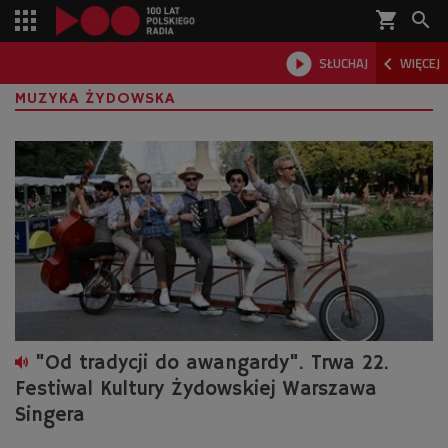
shopping_cart



SŁUCHAJ
WIĘCEJ

MUZYKA ŻYDOWSKA
"Od tradycji do awangardy". Trwa 22.
Festiwal Kultury Żydowskiej Warszawa
Singera