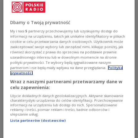
skierowana na młodych"
POLIN Music Festival to jedna z najważniejszych imprez
muzycznych organizowanych nie tylko w Warszawie, ale
Dbamy o Twoją prywatność
również w Polsce. W tym roku odbędzie się po raz
szósty. - Ta edycja wydaje mi się najbardziej skierowana
My i nasi
5
partnerzy przechowujemy lub uzyskujemy dostęp do
informacji na urządzeniu, takich jak unikalne identyfikatory w plikach
na to, co żywe, na to, co dzieje się teraz - zwraca uwagę
cookie w celu przetwarzania danych osobowych. Użytkownik może
Kajetan Prochyra, kurator Sceny Muzycznej
zaakceptować swoje wybory lub zarządzać nimi, klikając poniżej, jak
Muzeum POLIN.
również skorzystać z prawa do sprzeciwu na podstawie prawnie
Zobacz więcej na temat:
Kajetan Prochyra
uzasadnionego interesu lub w dowolnym momencie na stronie
muzeum żydów polskich POLIN
Paweł Sztompke
polityki prywatności. Te wybory będą sygnalizowane naszym
muzyka klasyczna
MUZYKA
partnerom i nie będą miały wpływu na dane przeglądania.
Polityka
prywatności
Wraz z naszymi partnerami przetwarzamy dane w
celu zapewnienia:
Użycie dokładnych danych geolokalizacyjnych. Aktywne skanowanie
charakterystyki urządzenia do celów identyfikacji. Przechowywanie
informacji na urządzeniu lub dostęp do nich. Spersonalizowane
reklamy i treści, pomiar reklam i treści, badnie odbiorców i
ulepszanie usług.
Lista partnerów (dostawców)