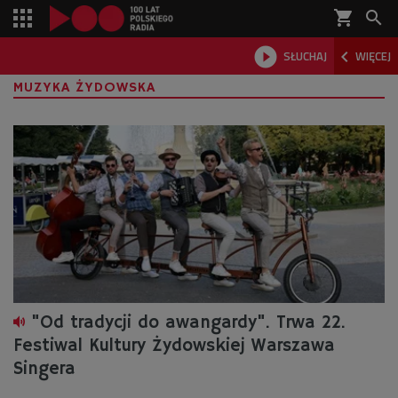
shopping_cart



SŁUCHAJ
WIĘCEJ

MUZYKA ŻYDOWSKA
"Od tradycji do awangardy". Trwa 22.
Festiwal Kultury Żydowskiej Warszawa
Singera