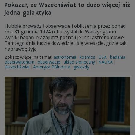
Pokazał, że Wszechświat to dużo więcej niż
jedna galaktyka
Hubble prowadził obserwacje i obliczenia przez ponad
rok. 31 grudnia 1924 roku wysłał do Waszyngtonu
wyniki badań. Nazajutrz poznali je inni astronomowie.
Tamtego dnia ludzie dowiedzieli się wreszcie, gdzie tak
naprawdę żyją.
Zobacz więcej na temat:
astronomia
kosmos
USA
badania
obserwatorium
obserwacje
układ słoneczny
NAUKA
Wszechświat
Ameryka Północna
gwiazdy