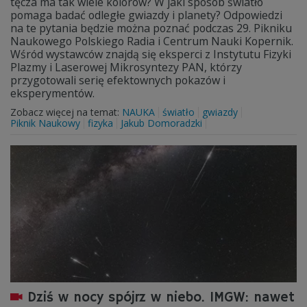
tęcza ma tak wiele kolorów? W jaki sposób światło
pomaga badać odległe gwiazdy i planety? Odpowiedzi
na te pytania będzie można poznać podczas 29. Pikniku
Naukowego Polskiego Radia i Centrum Nauki Kopernik.
Wśród wystawców znajdą się eksperci z Instytutu Fizyki
Plazmy i Laserowej Mikrosyntezy PAN, którzy
przygotowali serię efektownych pokazów i
eksperymentów.
Zobacz więcej na temat:
NAUKA
światło
gwiazdy
Piknik Naukowy
fizyka
Jakub Domoradzki
Dziś w nocy spójrz w niebo. IMGW: nawet