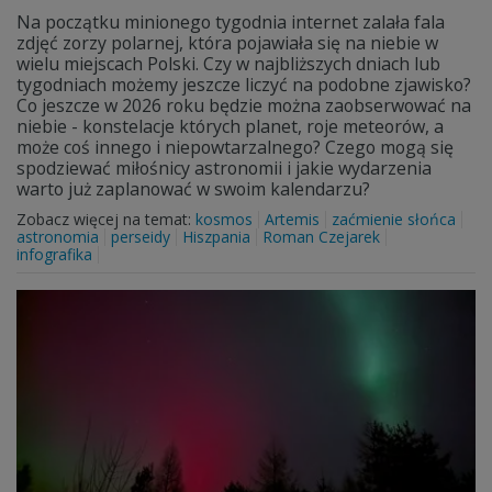
Na początku minionego tygodnia internet zalała fala
zdjęć zorzy polarnej, która pojawiała się na niebie w
wielu miejscach Polski. Czy w najbliższych dniach lub
tygodniach możemy jeszcze liczyć na podobne zjawisko?
Co jeszcze w 2026 roku będzie można zaobserwować na
niebie - konstelacje których planet, roje meteorów, a
może coś innego i niepowtarzalnego? Czego mogą się
spodziewać miłośnicy astronomii i jakie wydarzenia
warto już zaplanować w swoim kalendarzu?
Zobacz więcej na temat:
kosmos
Artemis
zaćmienie słońca
astronomia
perseidy
Hiszpania
Roman Czejarek
infografika