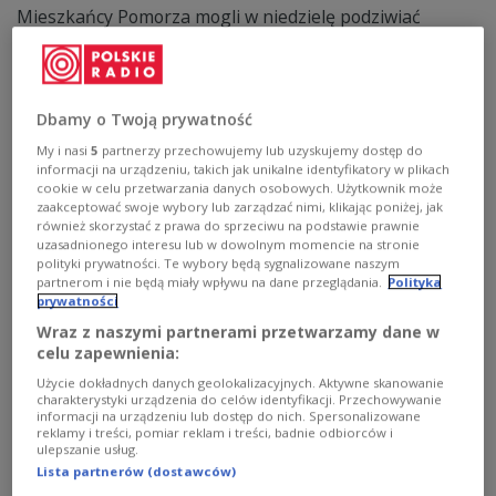
Mieszkańcy Pomorza mogli w niedzielę podziwiać
niezwykłe zjawisko optyczne. Na niebie pojawiło się
efektowne halo, a w niektórych miejscach także tzw.
słońca poboczne. Zdjęcia i relacje napływały m.in. z okolic
Dębek, Miastka oraz jeziora Burmistrzowskiego.
Dbamy o Twoją prywatność
Zobacz więcej na temat:
POLSKA
pogoda
pomorskie
regiony
IMGW
My i nasi
5
partnerzy przechowujemy lub uzyskujemy dostęp do
informacji na urządzeniu, takich jak unikalne identyfikatory w plikach
cookie w celu przetwarzania danych osobowych. Użytkownik może
zaakceptować swoje wybory lub zarządzać nimi, klikając poniżej, jak
również skorzystać z prawa do sprzeciwu na podstawie prawnie
uzasadnionego interesu lub w dowolnym momencie na stronie
polityki prywatności. Te wybory będą sygnalizowane naszym
partnerom i nie będą miały wpływu na dane przeglądania.
Polityka
prywatności
Wraz z naszymi partnerami przetwarzamy dane w
celu zapewnienia:
Użycie dokładnych danych geolokalizacyjnych. Aktywne skanowanie
charakterystyki urządzenia do celów identyfikacji. Przechowywanie
informacji na urządzeniu lub dostęp do nich. Spersonalizowane
Niezwykłe widowisko na niebie. To
NAUKA
reklamy i treści, pomiar reklam i treści, badnie odbiorców i
ulepszanie usług.
"wielkanocna kometa"
Lista partnerów (dostawców)