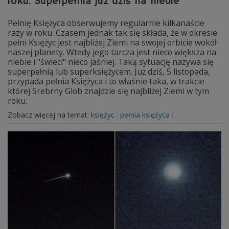
roku. Superpełnia już dziś na niebie
Pełnię Księżyca obserwujemy regularnie kilkanaście
razy w roku. Czasem jednak tak się składa, że w okresie
pełni Księżyc jest najbliżej Ziemi na swojej orbicie wokół
naszej planety. Wtedy jego tarcza jest nieco większa na
niebie i "świeci" nieco jaśniej. Taką sytuację nazywa się
superpełnią lub superksiężycem. Już dziś, 5 listopada,
przypada pełnia Księżyca i to właśnie taka, w trakcie
której Srebrny Glob znajdzie się najbliżej Ziemi w tym
roku.
Zobacz więcej na temat:
księżyc
pełnia księżyca