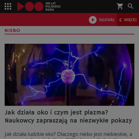
shopping_cart



SŁUCHAJ
WIĘCEJ

NIEBO
Jak działa oko i czym jest plazma?
Naukowcy zapraszają na niezwykłe pokazy
Jak działa ludzkie oko? Dlaczego niebo jest niebieskie, a