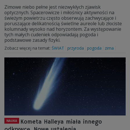
Zimowe niebo pełne jest niezwykłych zjawisk
optycznych. Spacerowicze i miłośnicy aktywności na
świeżym powietrzu często obserwują zachwycające i
poruszające delikatnością świetlne aureole lub złociste
kolumnady wysoko nad horyzontem. Za występowanie
tych małych cudeniek odpowiadają pogoda i
podstawowe zasady fizyki.
Zobacz więcej na temat:
ŚWIAT
przyroda
pogoda
zima
Kometa Halleya miała innego
NAUKA
odkrywcę. Nowe ustalenia