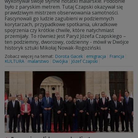
wykonywał swoje słynne notatki malarskie. Podobnie
było z paryskim metrem. Tutaj Czapski okazywał się
prawdziwym mistrzem obserwowania samotności.
Fascynowali go ludzie zagubieni w podziemnych
korytarzach, przypadkowe spotkania, ukradkowe
spojrzenia czy krótkie chwile, które natychmiast
przemijały. To również jest Paryż Józefa Czapskiego –
ten podziemny, dworcowy, codzienny - mówił w Dwójce
historyk sztuki Mikołaj Nowak-Rogoziński.
Zobacz więcej na temat:
Dorota Gacek
emigracja
Francja
KULTURA
malarstwo
Dwójka
Józef Czapski