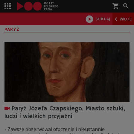
shopping_cart



SŁUCHAJ
WIĘCEJ

PARYŻ
Paryż Józefa Czapskiego. Miasto sztuki,
ludzi i wielkich przyjaźni
- Zawsze obserwował otoczenie i nieustannie