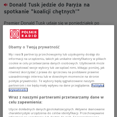
Donald Tusk jedzie do Paryża na
spotkanie "koalicji chętnych'"
Premier Donald Tusk udaje się w poniedziałek po
południu do Paryża na spotkanie tzw. koalicji chętnych –
grona państw wspierających Ukrainę. Rozmowy mają
dotyczyć działań na wypadek zawieszenia broni oraz
gwarancji bezpieczeństwa dla Kijowa. Oczekiwanych jest
Dbamy o Twoją prywatność
ok. 25 szefów państw i rządów, a we wtorek Tusk
weźmie udział w obchodach Dnia Bastylii.
My i nasi
5
partnerzy przechowujemy lub uzyskujemy dostęp do
informacji na urządzeniu, takich jak unikalne identyfikatory w plikach
Zobacz więcej na temat:
Donald Tusk
Ukraina
cookie w celu przetwarzania danych osobowych. Użytkownik może
zaakceptować swoje wybory lub zarządzać nimi, klikając poniżej, jak
również skorzystać z prawa do sprzeciwu na podstawie prawnie
uzasadnionego interesu lub w dowolnym momencie na stronie
polityki prywatności. Te wybory będą sygnalizowane naszym
partnerom i nie będą miały wpływu na dane przeglądania.
Polityka
prywatności
Wraz z naszymi partnerami przetwarzamy dane w
celu zapewnienia:
Użycie dokładnych danych geolokalizacyjnych. Aktywne skanowanie
charakterystyki urządzenia do celów identyfikacji. Przechowywanie
informacji na urządzeniu lub dostęp do nich. Spersonalizowane