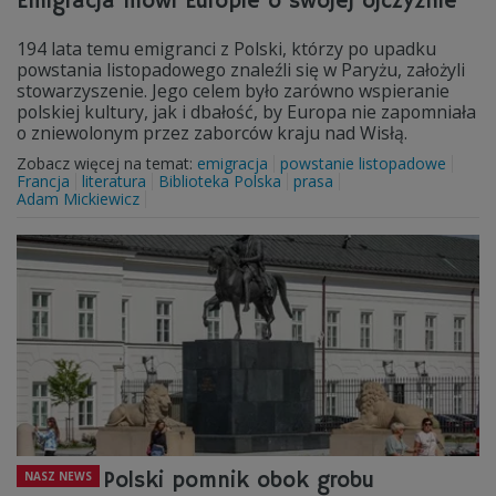
Emigracja mówi Europie o swojej ojczyźnie
194 lata temu emigranci z Polski, którzy po upadku
powstania listopadowego znaleźli się w Paryżu, założyli
stowarzyszenie. Jego celem było zarówno wspieranie
polskiej kultury, jak i dbałość, by Europa nie zapomniała
o zniewolonym przez zaborców kraju nad Wisłą.
Zobacz więcej na temat:
emigracja
powstanie listopadowe
Francja
literatura
Biblioteka Polska
prasa
Adam Mickiewicz
Polski pomnik obok grobu
NASZ NEWS