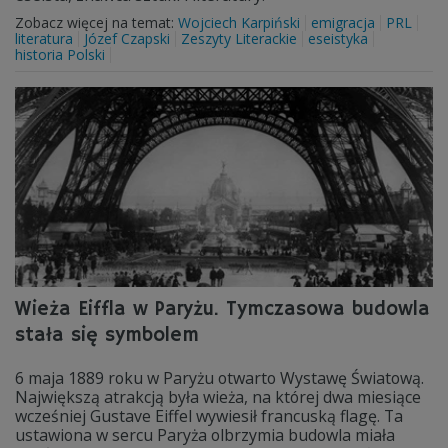
Zobacz więcej na temat:
Wojciech Karpiński
emigracja
PRL
literatura
Józef Czapski
Zeszyty Literackie
eseistyka
historia Polski
Wieża Eiffla w Paryżu. Tymczasowa budowla
stała się symbolem
6 maja 1889 roku w Paryżu otwarto Wystawę Światową.
Największą atrakcją była wieża, na której dwa miesiące
wcześniej Gustave Eiffel wywiesił francuską flagę. Ta
ustawiona w sercu Paryża olbrzymia budowla miała