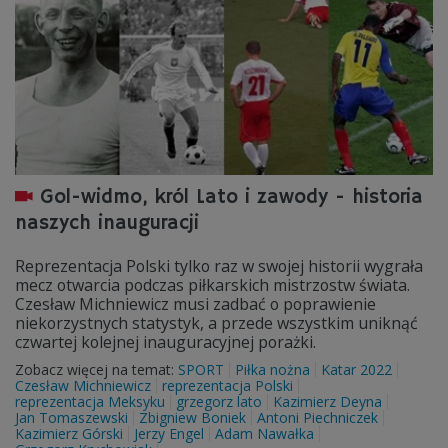
Gol-widmo, król Lato i zawody - historia
naszych inauguracji
Reprezentacja Polski tylko raz w swojej historii wygrała
mecz otwarcia podczas piłkarskich mistrzostw świata.
Czesław Michniewicz musi zadbać o poprawienie
niekorzystnych statystyk, a przede wszystkim uniknąć
czwartej kolejnej inauguracyjnej porażki.
Zobacz więcej na temat:
SPORT
Piłka nożna
Katar 2022
Czesław Michniewicz
reprezentacja Polski
reprezentacja Meksyku
grzegorz lato
Kazimierz Deyna
Jan Tomaszewski
Zbigniew Boniek
Antoni Piechniczek
Kazimierz Górski
Jerzy Engel
Adam Nawałka