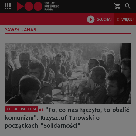
shopping_cart



SŁUCHAJ
WIĘCEJ

PAWEŁ JANAS
"To, co nas łączyło, to obalić
POLSKIE RADIO 24
komunizm". Krzysztof Turowski o
początkach "Solidarności"