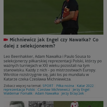
Michniewicz jak Engel czy Nawałka? Co
dalej z selekcjonerem?
Leo Beenhakker, Adam Nawałka i Paulo Sousa to
selekcjonerzy piłkarskiej reprezentacji Polski, którzy po
ważnych turniejach w XXI wieku pozostali na tym
stanowisku. Każdy z nich - po mistrzostwach Europy.
Wkrótce rozstrzygnie się, jaki los po mundialu w
Katarze czeka Czesława Michniewicza.
Zobacz więcej na temat:
SPORT
Piłka nożna
Katar 2022
reprezentacja Polski
Czesław Michniewicz
Jerzy Engel
Waldemar Fornalik
Adam Nawałka
Jerzy Brzęczek