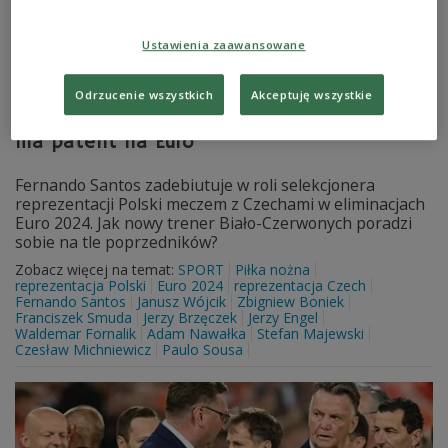
Ustawienia zaawansowane
Odrzucenie wszystkich
Akceptuję wszystkie
Debiut Santosa w Pradze. Selekcjoner
ma patent na Euro
Fernando Santos zadebiutuje w roli selekcjonera
reprezentacji Polski meczem z Czechami w eliminacjach
Euro 2024. Jak nowy trener Biało-Czerwonych poradzi
sobie na tle poprzedników?
Zobacz więcej na temat:
SPORT
Piłka nożna
reprezentacja Polski
Euro 2024
reprezentacja Czech
Fernando Santos
Janusz Wójcik
Zbigniew Boniek
Franciszek Smuda
Jerzy Brzęczek
Jerzy Engel
Waldemar Fornalik
Adam Nawałka
Stefan Majewski
Czesław Michniewicz
Paulo Sousa