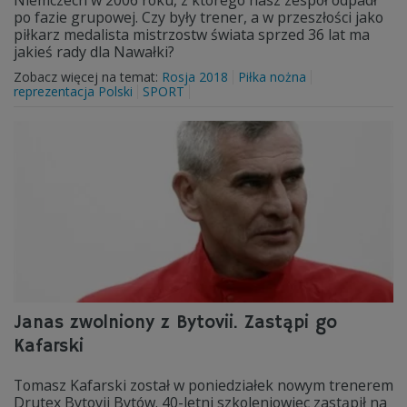
Niemczech w 2006 roku, z którego nasz zespół odpadł
po fazie grupowej. Czy były trener, a w przeszłości jako
piłkarz medalista mistrzostw świata sprzed 36 lat ma
jakieś rady dla Nawałki?
Zobacz więcej na temat:
Rosja 2018
Piłka nożna
reprezentacja Polski
SPORT
Janas zwolniony z Bytovii. Zastąpi go
Kafarski
Tomasz Kafarski został w poniedziałek nowym trenerem
Drutex Bytovii Bytów. 40-letni szkoleniowiec zastąpił na