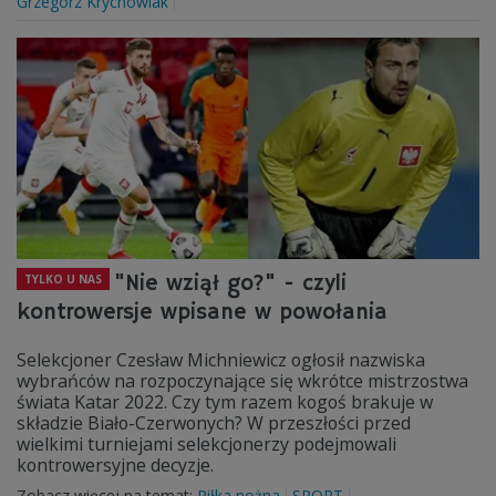
Grzegorz Krychowiak
"Nie wziął go?" - czyli
TYLKO U NAS
kontrowersje wpisane w powołania
Selekcjoner Czesław Michniewicz ogłosił nazwiska
wybrańców na rozpoczynające się wkrótce mistrzostwa
świata Katar 2022. Czy tym razem kogoś brakuje w
składzie Biało-Czerwonych? W przeszłości przed
wielkimi turniejami selekcjonerzy podejmowali
kontrowersyjne decyzje.
Zobacz więcej na temat:
Piłka nożna
SPORT