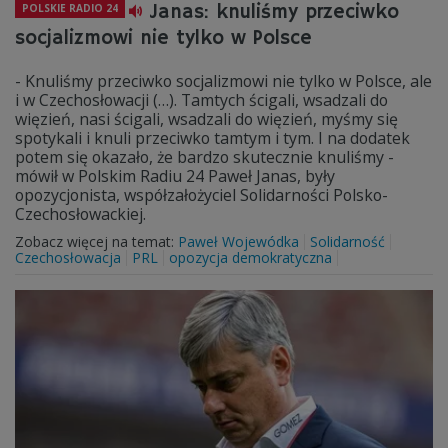
Janas: knuliśmy przeciwko
POLSKIE RADIO 24
socjalizmowi nie tylko w Polsce
- Knuliśmy przeciwko socjalizmowi nie tylko w Polsce, ale
i w Czechosłowacji (…). Tamtych ścigali, wsadzali do
więzień, nasi ścigali, wsadzali do więzień, myśmy się
spotykali i knuli przeciwko tamtym i tym. I na dodatek
potem się okazało, że bardzo skutecznie knuliśmy -
mówił w Polskim Radiu 24 Paweł Janas, były
opozycjonista, współzałożyciel Solidarności Polsko-
Czechosłowackiej.
Zobacz więcej na temat:
Paweł Wojewódka
Solidarność
Czechosłowacja
PRL
opozycja demokratyczna