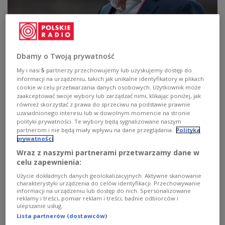
Maciej Skorża wytypowany na
TYLKO U NAS
selekcjonera? "Zasługuje na to"
Dbamy o Twoją prywatność
- Myślę, że poprzebijał wszystkich, z którymi pracował,
My i nasi
5
partnerzy przechowujemy lub uzyskujemy dostęp do
także moje sukcesy - powiedział w rozmowie z Polskim
informacji na urządzeniu, takich jak unikalne identyfikatory w plikach
Radiem Paweł Janas, były selekcjoner reprezentacji
cookie w celu przetwarzania danych osobowych. Użytkownik może
Polski, który w przeszłości pracował z Maciejem Skorżą.
zaakceptować swoje wybory lub zarządzać nimi, klikając poniżej, jak
Prowadzona przez byłego trenera Lecha Poznań Urawa
również skorzystać z prawa do sprzeciwu na podstawie prawnie
uzasadnionego interesu lub w dowolnym momencie na stronie
Red Diamonds wygrała Azjatycką Ligę Mistrzów. To
polityki prywatności. Te wybory będą sygnalizowane naszym
jeden z największych sukcesów polskiego szkoleniowca
partnerom i nie będą miały wpływu na dane przeglądania.
Polityka
na arenie międzynarodowej.
prywatności
Zobacz więcej na temat:
SPORT
Piłka nożna
maciej skorża
Wraz z naszymi partnerami przetwarzamy dane w
TYLKO U NAS
celu zapewnienia:
Użycie dokładnych danych geolokalizacyjnych. Aktywne skanowanie
charakterystyki urządzenia do celów identyfikacji. Przechowywanie
informacji na urządzeniu lub dostęp do nich. Spersonalizowane
reklamy i treści, pomiar reklam i treści, badnie odbiorców i
ulepszanie usług.
Lista partnerów (dostawców)