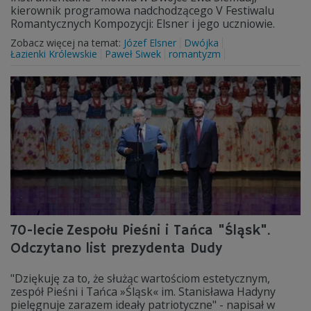
kierownik programowa nadchodzącego V Festiwalu
Romantycznych Kompozycji: Elsner i jego uczniowie.
Zobacz więcej na temat:
Józef Elsner
Dwójka
Łazienki Królewskie
Paweł Siwek
romantyzm
70-lecie Zespołu Pieśni i Tańca "Śląsk".
Odczytano list prezydenta Dudy
"Dziękuję za to, że służąc wartościom estetycznym,
zespół Pieśni i Tańca »Śląsk« im. Stanisława Hadyny
pielęgnuje zarazem ideały patriotyczne" - napisał w