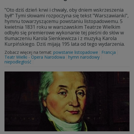
"Oto dziś dzień krwi i chwały, oby dniem wskrzeszenia
był!" Tymi słowami rozpoczyna się tekst "Warszawianki",
hymnu towarzyszącemu powstaniu listopadowemu. 5
kwietnia 1831 roku w warszawskim Teatrze Wielkim
odbyło się premierowe wykonanie tej pieśni do słów w
tłumaczeniu Karola Sienkiewicza i z muzyką Karola
Kurpińskiego. Dziś mijają 195 lata od tego wydarzenia.
Zobacz więcej na temat:
powstanie listopadowe
Francja
Teatr Wielki - Opera Narodowa
hymn narodowy
niepodległość