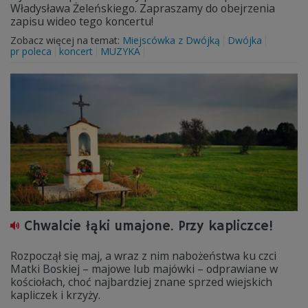
Władysława Żeleńskiego. Zapraszamy do obejrzenia
zapisu wideo tego koncertu!
Zobacz więcej na temat:
Miejscówka z Dwójką
Dwójka
pr poleca
koncert
MUZYKA
Chwalcie łąki umajone. Przy kapliczce!
Rozpoczął się maj, a wraz z nim nabożeństwa ku czci
Matki Boskiej – majowe lub majówki – odprawiane w
kościołach, choć najbardziej znane sprzed wiejskich
kapliczek i krzyży.