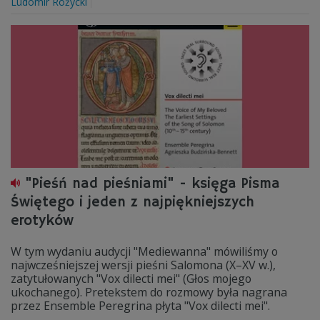
Ludomir Różycki
"Pieśń nad pieśniami" - księga Pisma
Świętego i jeden z najpiękniejszych
erotyków
W tym wydaniu audycji "Mediewanna" mówiliśmy o
najwcześniejszej wersji pieśni Salomona (X–XV w.),
zatytułowanych "Vox dilecti mei" (Głos mojego
ukochanego). Pretekstem do rozmowy była nagrana
przez Ensemble Peregrina płyta "Vox dilecti mei".