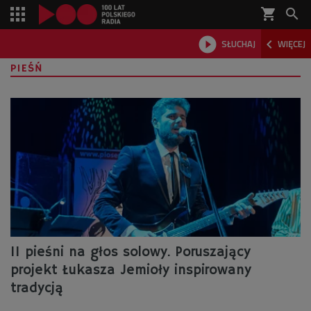
shopping_cart



SŁUCHAJ
WIĘCEJ

PIEŚŃ
11 pieśni na głos solowy. Poruszający
projekt Łukasza Jemioły inspirowany
tradycją