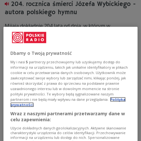
204. rocznica śmierci Józefa Wybickiego -
autora polskiego hymnu
Mijają dokładnie 204 lata od dnia, w którym w
wielkopolskich Manieczkach zmarł jeden z najbardziej
zasłużonych Polaków przełomu XVIII i XIX wieku. Choć
nazwisko Józefa Wybickiego kojarzy wielu, to często
postrzegamy go wyłącznie przez pryzmat „Mazurka
Dbamy o Twoją prywatność
Dąbrowskiego”. Tymczasem jego biografia to gotowy
scenariusz na film sensacyjny i traktat o nowoczesnym
My i nasi
5
partnerzy przechowujemy lub uzyskujemy dostęp do
patriotyzmie w jednym.
informacji na urządzeniu, takich jak unikalne identyfikatory w plikach
cookie w celu przetwarzania danych osobowych. Użytkownik może
Zobacz więcej na temat:
hymn narodowy
Józef Wybicki
zaakceptować swoje wybory lub zarządzać nimi, klikając poniżej, jak
Legiony Polskie
historia Polski
również skorzystać z prawa do sprzeciwu na podstawie prawnie
uzasadnionego interesu lub w dowolnym momencie na stronie
polityki prywatności. Te wybory będą sygnalizowane naszym
partnerom i nie będą miały wpływu na dane przeglądania.
Polityka
prywatności
Wraz z naszymi partnerami przetwarzamy dane w
celu zapewnienia:
Użycie dokładnych danych geolokalizacyjnych. Aktywne skanowanie
charakterystyki urządzenia do celów identyfikacji. Przechowywanie
informacji na urządzeniu lub dostęp do nich. Spersonalizowane