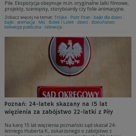
Pile. Ekspozycja obejmuje m.in. oryginalne lalki filmowe,
projekty, scenopisy, storyboardy czy folie animacyjne.
Zobacz więcej na temat:
Trójka
Piotr Firan
bajki dla dzieci
bajki
animacja
Miś
Bolek i Lolek
dzieci
dzieciństwo
telewizja publiczna
telewizja
Poznań: 24-latek skazany na 15 lat
więzienia za zabójstwo 22-latki z Piły
Na karę 15 lat więzienia poznański sąd skazał 24-
letniego Huberta K., oskarżonego o zabójstwo z