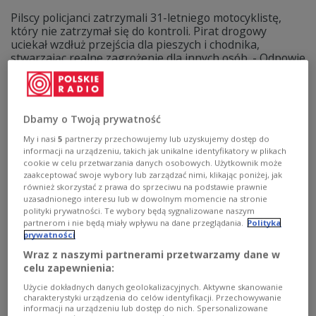
Pilscy policjanci zatrzymali 31-letniego motocyklistę,
który nie zatrzymał się do kontroli. Pirat drogowy
uciekał wzdłuż przejścia dla pieszych i chodnika,
stwarzając realne zagrożenie dla innych osób. - Odpowie
również za posiadanie znacznej ilości narkotyków, jazdę
pod ich wpływem oraz wiele innych przewinień -
informuje KWP w Poznaniu.
Zobacz więcej na temat:
policja
kierowca
motocykl
Dbamy o Twoją prywatność
wielkopolskie
My i nasi
5
partnerzy przechowujemy lub uzyskujemy dostęp do
informacji na urządzeniu, takich jak unikalne identyfikatory w plikach
cookie w celu przetwarzania danych osobowych. Użytkownik może
zaakceptować swoje wybory lub zarządzać nimi, klikając poniżej, jak
również skorzystać z prawa do sprzeciwu na podstawie prawnie
uzasadnionego interesu lub w dowolnym momencie na stronie
polityki prywatności. Te wybory będą sygnalizowane naszym
partnerom i nie będą miały wpływu na dane przeglądania.
Polityka
prywatności
Wraz z naszymi partnerami przetwarzamy dane w
celu zapewnienia:
Użycie dokładnych danych geolokalizacyjnych. Aktywne skanowanie
charakterystyki urządzenia do celów identyfikacji. Przechowywanie
Budowa S10 pomiędzy Piłą a Wałczem.
informacji na urządzeniu lub dostęp do nich. Spersonalizowane