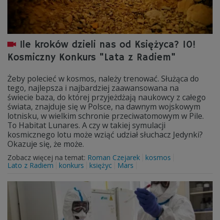
Ile kroków dzieli nas od Księżyca? 10!
Kosmiczny Konkurs "Lata z Radiem"
Żeby polecieć w kosmos, należy trenować. Służąca do
tego, najlepsza i najbardziej zaawansowana na
świecie baza, do której przyjeżdżają naukowcy z całego
świata, znajduje się w Polsce, na dawnym wojskowym
lotnisku, w wielkim schronie przeciwatomowym w Pile.
To Habitat Lunares. A czy w takiej symulacji
kosmicznego lotu może wziąć udział słuchacz Jedynki?
Okazuje się, że może.
Zobacz więcej na temat:
Roman Czejarek
kosmos
Lato z Radiem
konkurs
księżyc
Mars