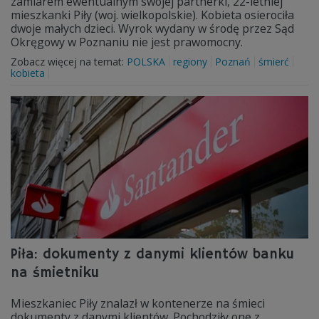
zamiarem ewentualnym swojej partnerki, 22-letniej
mieszkanki Piły (woj. wielkopolskie). Kobieta osierociła
dwoje małych dzieci. Wyrok wydany w środę przez Sąd
Okręgowy w Poznaniu nie jest prawomocny.
Zobacz więcej na temat:
POLSKA
regiony
Poznań
śmierć
kobieta
Piła: dokumenty z danymi klientów banku
na śmietniku
Mieszkaniec Piły znalazł w kontenerze na śmieci
dokumenty z danymi klientów. Pochodziły one z