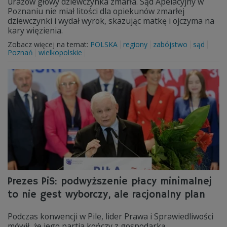
urazów głowy dziewczynka zmarła. Sąd Apelacyjny w
Poznaniu nie miał litości dla opiekunów zmarłej
dziewczynki i wydał wyrok, skazując matkę i ojczyma na
kary więzienia.
Zobacz więcej na temat:
POLSKA
regiony
zabójstwo
sąd
Poznań
wielkopolskie
Prezes PiS: podwyższenie płacy minimalnej
to nie gest wyborczy, ale racjonalny plan
Podczas konwencji w Pile, lider Prawa i Sprawiedliwości
mówił, że jego partia kończy z gospodarką