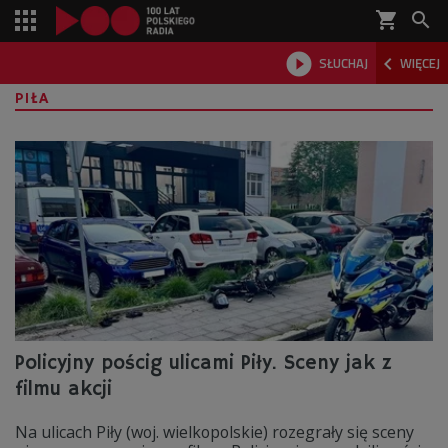
shopping_cart



SŁUCHAJ
WIĘCEJ

PIŁA
Policyjny pościg ulicami Piły. Sceny jak z
filmu akcji
Na ulicach Piły (woj. wielkopolskie) rozegrały się sceny