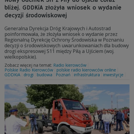
Nowy odcinek S11 z Piły do Ujścia coraz
bliżej. GDDKiA złożyła wniosek o wydanie
decyzji środowiskowej
Generalna Dyrekcja Dróg Krajowych i Autostrad
poinformowała, że złożyła wniosek o wydanie przez
Regionalną Dyrekcję Ochrony Środowiska w Poznaniu
decyzji o środowiskowych uwarunkowaniach dla budowy
drogi ekspresowej S11 między Piłą a Ujściem (woj.
wielkopolskie).
Zobacz więcej na temat:
Radio kierowców
Polskie Radio Kierowców
polskie radio kierowców online
GDDKiA
drogi
budowa
Poznań
infrastruktura
inwestycje