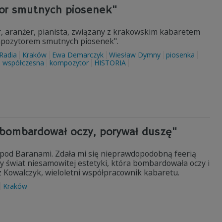
or smutnych piosenek"
r, aranżer, pianista, związany z krakowskim kabaretem
mpozytorem smutnych piosenek".
 Radia
Kraków
Ewa Demarczyk
Wiesław Dymny
piosenka
 współczesna
kompozytor
HISTORIA
, bombardował oczy, porywał duszę"
ę pod Baranami. Zdała mi się nieprawdopodobną feerią
y świat niesamowitej estetyki, która bombardowała oczy i
 Kowalczyk, wieloletni współpracownik kabaretu.
Kraków