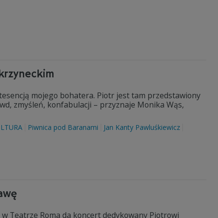
Skrzyneckim
intesencją mojego bohatera. Piotr jest tam przedstawiony
awd, zmyśleń, konfabulacji – przyznaje Monika Wąs,
ULTURA
Piwnica pod Baranami
Jan Kanty Pawluśkiewicz
zawę
a w Teatrze Roma da koncert dedykowany Piotrowi