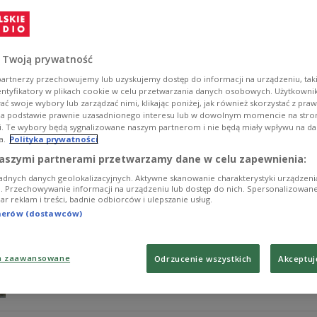
Piwnicy pod Baranami
– Jesteśmy wysepką w morzu: bestialstwa, szarzyzny, głu
współtwórca i konferansjer legendarnego krakowskiego
 Twoją prywatność
Skrzyneckiego. To dobra okazja, by powrócić do wielu 
działalnością.
artnerzy przechowujemy lub uzyskujemy dostęp do informacji na urządzeniu, taki
entyfikatory w plikach cookie w celu przetwarzania danych osobowych. Użytkown
Zobacz więcej na temat:
Kraków
Piwnica pod Baranami
ć swoje wybory lub zarządzać nimi, klikając poniżej, jak również skorzystać z pra
na podstawie prawnie uzasadnionego interesu lub w dowolnym momencie na stroni
i. Te wybory będą sygnalizowane naszym partnerom i nie będą miały wpływu na d
a.
Polityka prywatności
Bitwa pod Olszynką Grochowską zatrzy
aszymi partnerami przetwarzamy dane w celu zapewnienia:
adnych danych geolokalizacyjnych. Aktywne skanowanie charakterystyki urządzen
Rosyjskie wojsko parło w kierunku Warszawy. Car chcia
ji. Przechowywanie informacji na urządzeniu lub dostęp do nich. Spersonalizowane
iar reklam i treści, badnie odbiorców i ulepszanie usług.
Iwana Dybicza sześćdziesiąt tysięcy żołnierzy. Czoła sta
podwarszawski lasek stał się świadkiem krwawego starc
tnerów (dostawców)
Zobacz więcej na temat:
Józef Chłopicki
powstanie listopado
a zaawansowane
Odrzucenie wszystkich
Akceptuj