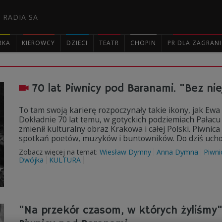
 RADIA SA
RKA
KIEROWCY
DZIECI
TEATR
CHOPIN
PR DLA ZAGRAN

70 lat Piwnicy pod Baranami. "Bez ni
To tam swoją karierę rozpoczynały takie ikony, jak Ew
Dokładnie 70 lat temu, w gotyckich podziemiach Pałacu
zmienił kulturalny obraz Krakowa i całej Polski. Piwnic
spotkań poetów, muzyków i buntowników. Do dziś uchodz
Zobacz więcej na temat:
Wiesław Dymny
Anna Dymna
Piwni
Dwójka
KULTURA
"Na przekór czasom, w których żyliśmy".