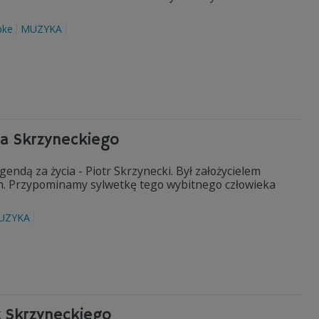
pke
MUZYKA
ra Skrzyneckiego
gendą za życia - Piotr Skrzynecki. Był założycielem
em. Przypominamy sylwetkę tego wybitnego człowieka
UZYKA
z Skrzyneckiego