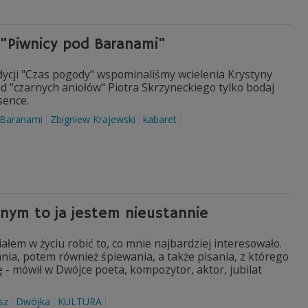
 "Piwnicy pod Baranami"
cji "Czas pogody" wspominaliśmy wcielenia Krystyny
 "czarnych aniołów" Piotra Skrzyneckiego tylko bodaj
sence.
 Baranami
Zbigniew Krajewski
kabaret
znym to ja jestem nieustannie
ałem w życiu robić to, co mnie najbardziej interesowało.
ia, potem również śpiewania, a także pisania, z którego
ję - mówił w Dwójce poeta, kompozytor, aktor, jubilat
sz
Dwójka
KULTURA