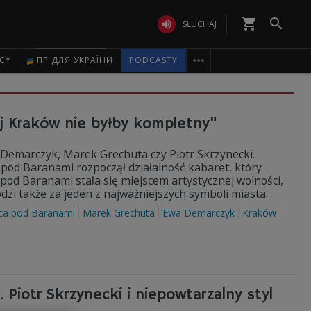
shopping_cart


SŁUCHAJ

ICY
ПР ДЛЯ УКРАЇНИ
PODCASTY
ej Kraków nie byłby kompletny"
a Demarczyk, Marek Grechuta czy Piotr Skrzynecki.
 pod Baranami rozpoczął działalność kabaret, który
a pod Baranami stała się miejscem artystycznej wolności,
i także za jeden z najważniejszych symboli miasta.
ca pod Baranami
Marek Grechuta
Ewa Demarczyk
Kraków
 Piotr Skrzynecki i niepowtarzalny styl