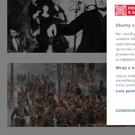
Dbamy o
My i nasi
5
p
unikalne id
zaakceptowa
sprzeciwu 
prywatnośc
przeglądani
Wraz z n
Użycie dokł
identyfikac
treści, pom
Lista par
Ustawieni