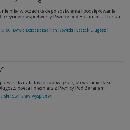
t nie miał w oczach takiego zdziwienia i podziękowania,
ł o słynnym współtwórcy Piwnicy pod Baranami aktor Jan
TURA
Dawid Dziedziczak
Jan Nowicki
Leszek Długosz
w"
potwierdza, ale także zobowiązuje, bo widzimy klasę
ługosz, poeta i pieśniarz z Piwnicy Pod Baranami.
arski
Stanisław Wyspiański