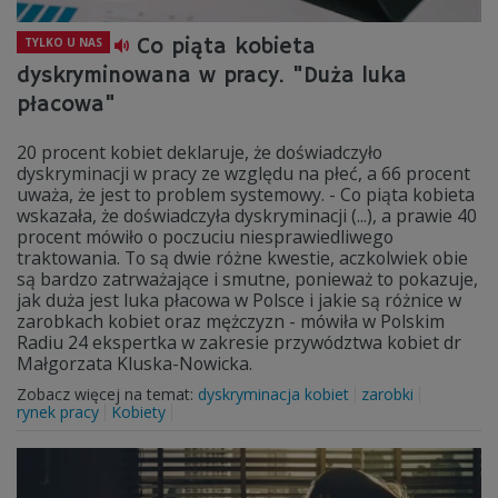
Co piąta kobieta
TYLKO U NAS
dyskryminowana w pracy. "Duża luka
płacowa"
20 procent kobiet deklaruje, że doświadczyło
dyskryminacji w pracy ze względu na płeć, a 66 procent
uważa, że jest to problem systemowy. - Co piąta kobieta
wskazała, że doświadczyła dyskryminacji (...), a prawie 40
procent mówiło o poczuciu niesprawiedliwego
traktowania. To są dwie różne kwestie, aczkolwiek obie
są bardzo zatrważające i smutne, ponieważ to pokazuje,
jak duża jest luka płacowa w Polsce i jakie są różnice w
zarobkach kobiet oraz mężczyzn - mówiła w Polskim
Radiu 24 ekspertka w zakresie przywództwa kobiet dr
Małgorzata Kluska-Nowicka.
Zobacz więcej na temat:
dyskryminacja kobiet
zarobki
rynek pracy
Kobiety