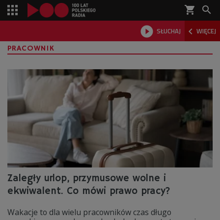
shopping_cart



SŁUCHAJ
WIĘCEJ

PRACOWNIK
Zaległy urlop, przymusowe wolne i
ekwiwalent. Co mówi prawo pracy?
Wakacje to dla wielu pracowników czas długo