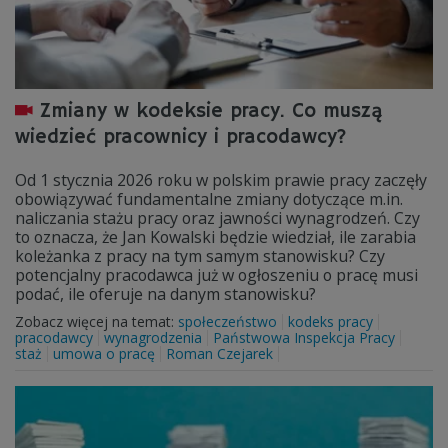
Zmiany w kodeksie pracy. Co muszą
wiedzieć pracownicy i pracodawcy?
Od 1 stycznia 2026 roku w polskim prawie pracy zaczęły
obowiązywać fundamentalne zmiany dotyczące m.in.
naliczania stażu pracy oraz jawności wynagrodzeń. Czy
to oznacza, że Jan Kowalski będzie wiedział, ile zarabia
koleżanka z pracy na tym samym stanowisku? Czy
potencjalny pracodawca już w ogłoszeniu o pracę musi
podać, ile oferuje na danym stanowisku?
Zobacz więcej na temat:
społeczeństwo
kodeks pracy
pracodawcy
wynagrodzenia
Państwowa Inspekcja Pracy
staż
umowa o pracę
Roman Czejarek