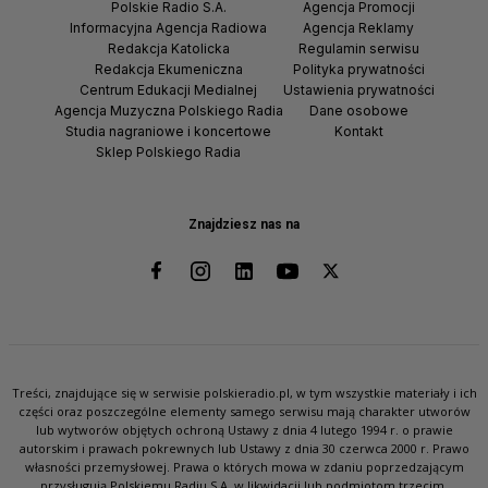
Polskie Radio S.A.
Agencja Promocji
Informacyjna Agencja Radiowa
Agencja Reklamy
Redakcja Katolicka
Regulamin serwisu
Redakcja Ekumeniczna
Polityka prywatności
Centrum Edukacji Medialnej
Ustawienia prywatności
Agencja Muzyczna Polskiego Radia
Dane osobowe
Studia nagraniowe i koncertowe
Kontakt
Sklep Polskiego Radia
Znajdziesz nas na
Treści, znajdujące się w serwisie polskieradio.pl, w tym wszystkie materiały i ich
części oraz poszczególne elementy samego serwisu mają charakter utworów
lub wytworów objętych ochroną Ustawy z dnia 4 lutego 1994 r. o prawie
autorskim i prawach pokrewnych lub Ustawy z dnia 30 czerwca 2000 r. Prawo
własności przemysłowej. Prawa o których mowa w zdaniu poprzedzającym
przysługują Polskiemu Radiu S.A. w likwidacji lub podmiotom trzecim.