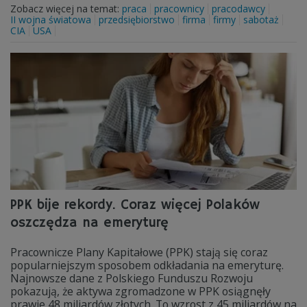
Zobacz więcej na temat:
praca
pracownicy
pracodawcy
II wojna światowa
przedsiębiorstwo
firma
firmy
sabotaż
CIA
USA
PPK bije rekordy. Coraz więcej Polaków
oszczędza na emeryturę
Pracownicze Plany Kapitałowe (PPK) stają się coraz
popularniejszym sposobem odkładania na emeryturę.
Najnowsze dane z Polskiego Funduszu Rozwoju
pokazują, że aktywa zgromadzone w PPK osiągnęły
prawie 48 miliardów złotych. To wzrost z 45 miliardów na