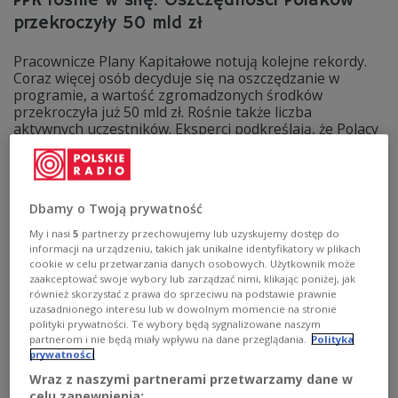
PPK rośnie w siłę. Oszczędności Polaków
przekroczyły 50 mld zł
Pracownicze Plany Kapitałowe notują kolejne rekordy.
Coraz więcej osób decyduje się na oszczędzanie w
programie, a wartość zgromadzonych środków
przekroczyła już 50 mld zł. Rośnie także liczba
aktywnych uczestników. Eksperci podkreślają, że Polacy
zaczynają dostrzegać realne korzyści z odkładania
pieniędzy w ramach PPK.
Zobacz więcej na temat:
społeczeństwo
PPK
pracodawcy
emerytura
oszczędności
Dbamy o Twoją prywatność
My i nasi
5
partnerzy przechowujemy lub uzyskujemy dostęp do
informacji na urządzeniu, takich jak unikalne identyfikatory w plikach
cookie w celu przetwarzania danych osobowych. Użytkownik może
zaakceptować swoje wybory lub zarządzać nimi, klikając poniżej, jak
również skorzystać z prawa do sprzeciwu na podstawie prawnie
uzasadnionego interesu lub w dowolnym momencie na stronie
polityki prywatności. Te wybory będą sygnalizowane naszym
partnerom i nie będą miały wpływu na dane przeglądania.
Polityka
prywatności
Wraz z naszymi partnerami przetwarzamy dane w
celu zapewnienia: