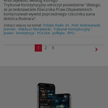
Andrzejewski, według którego
Trybunał Konstytucyjny odroczył posiedzenie "dlatego,
że przedstawiciele Rzecznika Praw Obywatelskich
kontynuowali wywód poprzedniego rzecznika pana
doktora Bodnara".
Zobacz więcej na temat:
Polskie Radio 24
Piotr Andrzejewski
premier
Mateusz Morawiecki
Trybunał Konstytucyjny
prawo
konstytucja
POLSKA
polityka
RPO
1
2
3