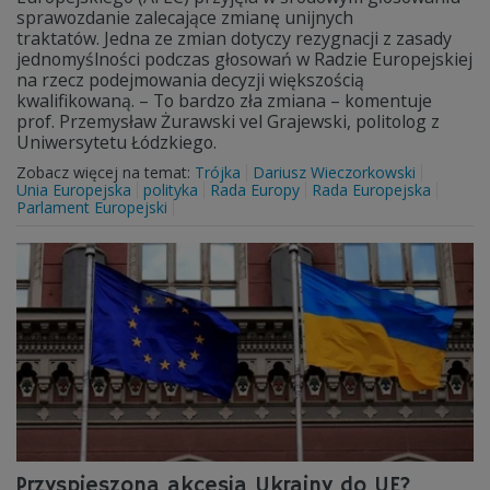
sprawozdanie zalecające zmianę unijnych
traktatów. Jedna ze zmian dotyczy rezygnacji z zasady
jednomyślności podczas głosowań w Radzie Europejskiej
na rzecz podejmowania decyzji większością
kwalifikowaną. – To bardzo zła zmiana – komentuje
prof. Przemysław Żurawski vel Grajewski, politolog z
Uniwersytetu Łódzkiego.
Zobacz więcej na temat:
Trójka
Dariusz Wieczorkowski
Unia Europejska
polityka
Rada Europy
Rada Europejska
Parlament Europejski
Przyspieszona akcesja Ukrainy do UE?