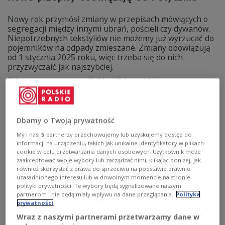
Nowy rok przyniósł zmiany w przepisach mówiących o
segregacji między innymi ubrań, pościeli czy dywanów.
Niepotrzebnych tekstyliów nie możemy już wyrzucać do
pojemników na odpady zmieszane. Zmiany obowiązują
od 1 stycznia 2025 roku, więc trzeba się do nich
przyzwyczaić jak najszybciej.
Zobacz więcej na temat:
Trójka
Zobacz także
Katarzyna Borowiecka
segregacja śmieci
odpady
prawo
ekologia
Dbamy o Twoją prywatność
My i nasi
5
partnerzy przechowujemy lub uzyskujemy dostęp do
informacji na urządzeniu, takich jak unikalne identyfikatory w plikach
cookie w celu przetwarzania danych osobowych. Użytkownik może
zaakceptować swoje wybory lub zarządzać nimi, klikając poniżej, jak
również skorzystać z prawa do sprzeciwu na podstawie prawnie
uzasadnionego interesu lub w dowolnym momencie na stronie
polityki prywatności. Te wybory będą sygnalizowane naszym
partnerom i nie będą miały wpływu na dane przeglądania.
Polityka
prywatności
Wraz z naszymi partnerami przetwarzamy dane w
Słynne hasło odrzucone. UE nie zgadza się