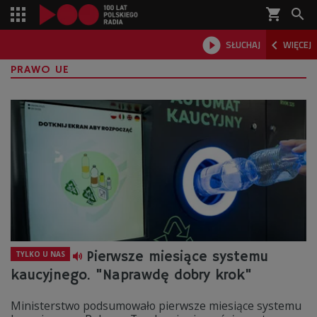
shopping_cart



SŁUCHAJ
WIĘCEJ

PRAWO UE
Pierwsze miesiące systemu
TYLKO U NAS
kaucyjnego. "Naprawdę dobry krok"
Ministerstwo podsumowało pierwsze miesiące systemu