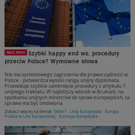
Szybki happy end ws. procedury
NASZ NEWS
przeciw Polsce? Wymowne słowa
Nie ma systemowego zagrożenia dla praworządności w
Polsce - potwierdza wysoki rangą unijny dyplomata.
Przewiduje szybkie zamknięcie procedury z artykułu 7.
unijnego traktatu. W najbliższy wtorek w Brukseli, na
spotkaniu unijnych ministrów do spraw europejskich, ta
sprawa ma być omówiona.
Zobacz więcej na temat:
ŚWIAT
Unia Europejska
Europa
Polska w Unii Europejskiej
Komisja Europejska