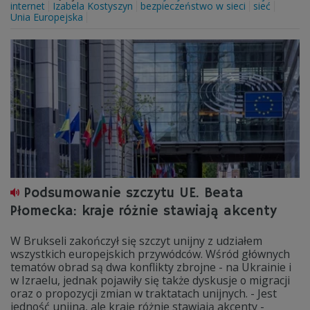
internet
Izabela Kostyszyn
bezpieczeństwo w sieci
sieć
Unia Europejska
Podsumowanie szczytu UE. Beata
Płomecka: kraje różnie stawiają akcenty
W Brukseli zakończył się szczyt unijny z udziałem
wszystkich europejskich przywódców. Wśród głównych
tematów obrad są dwa konflikty zbrojne - na Ukrainie i
w Izraelu, jednak pojawiły się także dyskusje o migracji
oraz o propozycji zmian w traktatach unijnych. - Jest
jedność unijna, ale kraje różnie stawiają akcenty -