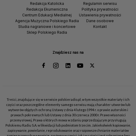
Redakcja Katolicka
Regulamin serwisu
Redakcja Ekumeniczna
Polityka prywatności
Centrum Edukacji Medialnej
Ustawienia prywatności
Agencja Muzyczna Polskiego Radia
Dane osobowe
Studia nagraniowe i koncertowe
Kontakt
Sklep Polskiego Radia
Znajdziesz nas na
Treści, znajdujące się w serwisie polskieradio.pl, w tym wszystkie materiały i ich
części oraz poszczególne elementy samego serwisu mają charakter utworów lub
wytworów objętych ochroną Ustawy z dnia 4 lutego 1994 r. o prawie autorskim i
prawach pokrewnych lub Ustawy z dnia 30 czerwca 2000 r. Prawo własności
przemysłowej. Prawa o których mowa w zdaniu poprzedzającym przysługują
Polskiemu Radiu S.A. w likwidacji lub podmiotom trzecim. Jakiekolwiek kopiowanie,
zapisywanie, powielanie, reprodukowanie oraz rozpowszechnianie materiałów
zamieszczonych w serwisie, zarówno w części, jak i w całości jest zabronione bez