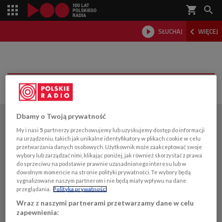
shopping_cart



SŁUCHAJ
WIĘCEJ

Dbamy o Twoją prywatność
My i nasi
5
partnerzy przechowujemy lub uzyskujemy dostęp do informacji
na urządzeniu, takich jak unikalne identyfikatory w plikach cookie w celu
przetwarzania danych osobowych. Użytkownik może zaakceptować swoje
wybory lub zarządzać nimi, klikając poniżej, jak również skorzystać z prawa
do sprzeciwu na podstawie prawnie uzasadnionego interesu lub w
dowolnym momencie na stronie polityki prywatności. Te wybory będą
sygnalizowane naszym partnerom i nie będą miały wpływu na dane
przeglądania.
Polityka prywatności
Wraz z naszymi partnerami przetwarzamy dane w celu
zapewnienia: