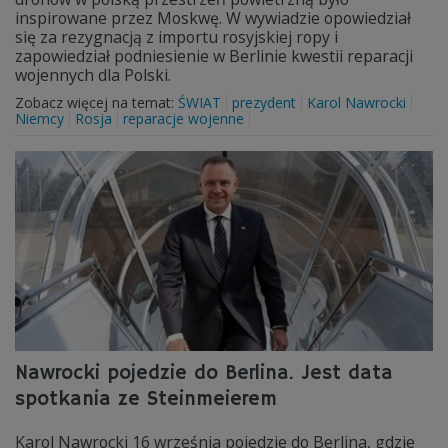
inspirowane przez Moskwę. W wywiadzie opowiedział
się za rezygnacją z importu rosyjskiej ropy i
zapowiedział podniesienie w Berlinie kwestii reparacji
wojennych dla Polski.
Zobacz więcej na temat:
ŚWIAT
prezydent
Karol Nawrocki
Niemcy
Rosja
reparacje wojenne
Nawrocki pojedzie do Berlina. Jest data
spotkania ze Steinmeierem
Karol Nawrocki 16 września pojedzie do Berlina, gdzie