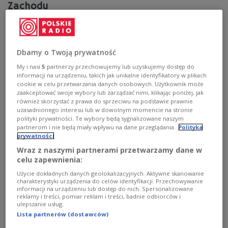
Zachodu
W środę mija 35 lat od podpisania Traktatu polsko-
niemieckiego o dobrym sąsiedztwie i przyjaznej
współpracy.
Dbamy o Twoją prywatność
Zobacz więcej na temat:
Niemcy
Janusz Reiter
My i nasi
5
partnerzy przechowujemy lub uzyskujemy dostęp do
informacji na urządzeniu, takich jak unikalne identyfikatory w plikach
cookie w celu przetwarzania danych osobowych. Użytkownik może
zaakceptować swoje wybory lub zarządzać nimi, klikając poniżej, jak
również skorzystać z prawa do sprzeciwu na podstawie prawnie
uzasadnionego interesu lub w dowolnym momencie na stronie
polityki prywatności. Te wybory będą sygnalizowane naszym
partnerom i nie będą miały wpływu na dane przeglądania.
Polityka
prywatności
Wraz z naszymi partnerami przetwarzamy dane w
celu zapewnienia:
Użycie dokładnych danych geolokalizacyjnych. Aktywne skanowanie
charakterystyki urządzenia do celów identyfikacji. Przechowywanie
Radosław Sikorski: Polska i Niemcy
informacji na urządzeniu lub dostęp do nich. Spersonalizowane
reklamy i treści, pomiar reklam i treści, badnie odbiorców i
podpiszą porozumienie obronne
ulepszanie usług.
Lista partnerów (dostawców)
Pytany o szczegóły minister spraw zagranicznych