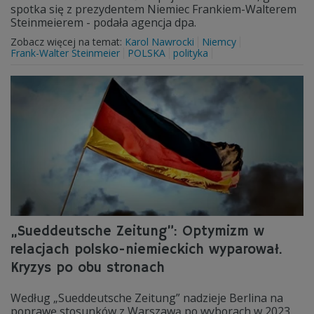
spotka się z prezydentem Niemiec Frankiem-Walterem
Steinmeierem - podała agencja dpa.
Zobacz więcej na temat:
Karol Nawrocki
Niemcy
Frank-Walter Steinmeier
POLSKA
polityka
„Sueddeutsche Zeitung”: Optymizm w
relacjach polsko-niemieckich wyparował.
Kryzys po obu stronach
Według „Sueddeutsche Zeitung” nadzieje Berlina na
poprawę stosunków z Warszawą po wyborach w 2023