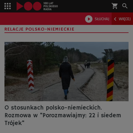
shopping_cart



SŁUCHAJ
WIĘCEJ

RELACJE POLSKO-NIEMIECKIE
O stosunkach polsko-niemieckich.
Rozmowa w "Porozmawiajmy: 22 i siedem
Trójek"