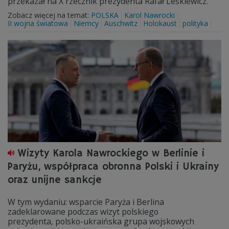
przekazał na X rzecznik prezydenta Rafał Leśkiewicz.
Zobacz więcej na temat:
POLSKA
Karol Nawrocki
II wojna światowa
Niemcy
Auschwitz
Holokaust
polityka
Wizyty Karola Nawrockiego w Berlinie i
Paryżu, współpraca obronna Polski i Ukrainy
oraz unijne sankcje
W tym wydaniu: wsparcie Paryża i Berlina
zadeklarowane podczas wizyt polskiego
prezydenta, polsko-ukraińska grupa wojskowych