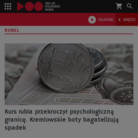
shopping_cart



SŁUCHAJ
WIĘCEJ

RUBEL
Kurs rubla przekroczył psychologiczną
granicę. Kremlowskie boty bagatelizują
spadek