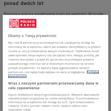
ponad dwóch lat
Rosyjska waluta gwałtownie traci na wartości. W środę
za dolara trzeba zapłacić ponad 113 rubli, co oznacza
wzrost kursu o 7 proc. w porównaniu z wtorkiem. To
najwyższy poziom od ponad dwóch lat.
Zobacz więcej na temat:
GOSPODARKA
rubel rosyjski
Rosja
Dbamy o Twoją prywatność
finanse
waluty
My i nasi
5
partnerzy przechowujemy lub uzyskujemy dostęp do
informacji na urządzeniu, takich jak unikalne identyfikatory w plikach
cookie w celu przetwarzania danych osobowych. Użytkownik może
zaakceptować swoje wybory lub zarządzać nimi, klikając poniżej, jak
również skorzystać z prawa do sprzeciwu na podstawie prawnie
uzasadnionego interesu lub w dowolnym momencie na stronie
polityki prywatności. Te wybory będą sygnalizowane naszym
partnerom i nie będą miały wpływu na dane przeglądania.
Polityka
prywatności
Wraz z naszymi partnerami przetwarzamy dane w
celu zapewnienia:
Użycie dokładnych danych geolokalizacyjnych. Aktywne skanowanie
charakterystyki urządzenia do celów identyfikacji. Przechowywanie
Rosyjska gospodarka ledwo daje radę.
informacji na urządzeniu lub dostęp do nich. Spersonalizowane
reklamy i treści, pomiar reklam i treści, badnie odbiorców i
Ekspert: rząd może stanąć przed "trudnymi
ulepszanie usług.