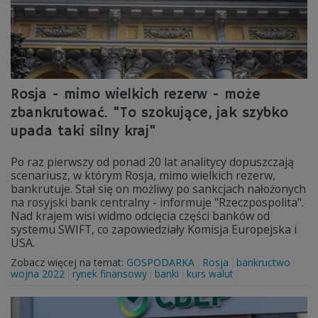
Rosja - mimo wielkich rezerw - może
zbankrutować. "To szokujące, jak szybko
upada taki silny kraj"
Po raz pierwszy od ponad 20 lat analitycy dopuszczają
scenariusz, w którym Rosja, mimo wielkich rezerw,
bankrutuje. Stał się on możliwy po sankcjach nałożonych
na rosyjski bank centralny - informuje "Rzeczpospolita".
Nad krajem wisi widmo odcięcia części banków od
systemu SWIFT, co zapowiedziały Komisja Europejska i
USA.
Zobacz więcej na temat:
GOSPODARKA
Rosja
bankructwo
wojna 2022
rynek finansowy
banki
kurs walut