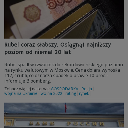
Rubel coraz słabszy. Osiągnął najniższy
poziom od niemal 20 lat
Rubel spadł w czwartek do rekordowo niskiego poziomu
na rynku walutowym w Moskwie. Cena dolara wynosiła
117,2 rubli, co oznacza spadek o prawie 10 proc. -
informuje Bloomberg.
Zobacz więcej na temat:
GOSPODARKA
Rosja
wojna na Ukrainie
wojna 2022
rating
rynek