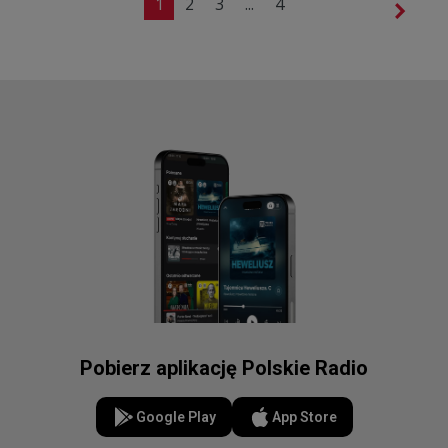
1
2
3
...
4
Pobierz aplikację Polskie Radio
Google Play
App Store