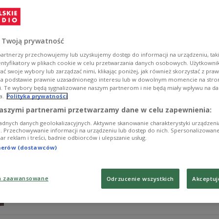
Szymborskiej
Zofia Bałdyga za "Naukę oddychania", Jerzy Jarniewicz 
Niemiec za "Skroń" i Agata Puwalska za "Alis Ubbo" - 
 Twoją prywatność
Szymborskiej. Laureata lub laureatkę poznamy 29 czer
artnerzy przechowujemy lub uzyskujemy dostęp do informacji na urządzeniu, taki
Zobacz więcej na temat:
Trójka
Michał Rusinek
entyfikatory w plikach cookie w celu przetwarzania danych osobowych. Użytkown
ć swoje wybory lub zarządzać nimi, klikając poniżej, jak również skorzystać z pra
na podstawie prawnie uzasadnionego interesu lub w dowolnym momencie na stroni
i. Te wybory będą sygnalizowane naszym partnerom i nie będą miały wpływu na d
a.
Polityka prywatności
30 lat Nobla Wisławy Szymborskiej. Ksi
aszymi partnerami przetwarzamy dane w celu zapewnienia:
adnych danych geolokalizacyjnych. Aktywne skanowanie charakterystyki urządzen
W roku 1996 Wisława Szymborska otrzymała Literacką 
ji. Przechowywanie informacji na urządzeniu lub dostęp do nich. Spersonalizowane
iar reklam i treści, badnie odbiorców i ulepszanie usług.
- poetka była pierwszą Polką uhonorowaną w tej dziedz
z ironiczną precyzją pozwala historycznemu i biologic
tnerów (dostawców)
rzeczywistości". W tym roku mija 30 lat od tego wydarz
Zobacz więcej na temat:
Michał Rusinek
Literacka Nagroda N
literatura
a zaawansowane
Odrzucenie wszystkich
Akceptuj