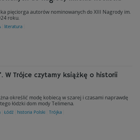
ska pięciorga autorów nominowanych do XIII Nagrody im.
024 roku.
A
literatura
. W Trójce czytamy książkę o historii
można określić modę kobiecą w szarej i czasami naprawdę
do tego łódzki dom mody Telimena.
a
Łódź
historia Polski
Trójka