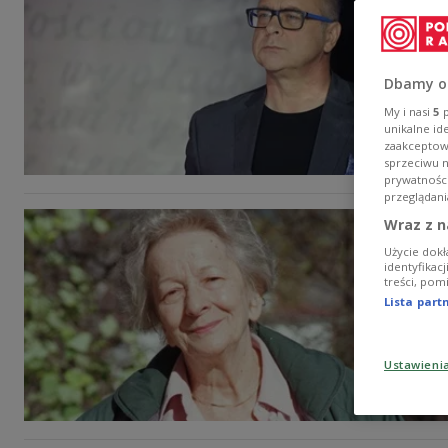
Dbamy o
My i nasi
5
p
unikalne id
zaakceptowa
sprzeciwu 
prywatnośc
przeglądani
Wraz z n
Użycie dokł
identyfikac
treści, pom
Lista par
Ustawieni