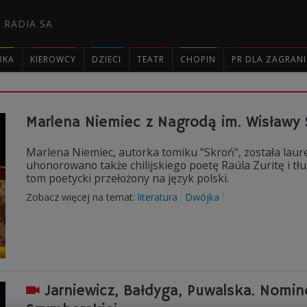
 RADIA SA
RKA
KIEROWCY
DZIECI
TEATR
CHOPIN
PR DLA ZAGRAN

Marlena Niemiec z Nagrodą im. Wisławy
Marlena Niemiec, autorka tomiku "Skroń", została laur
uhonorowano także chilijskiego poetę Raúla Zuritę i t
tom poetycki przełożony na język polski.
Zobacz więcej na temat:
literatura
Dwójka
Jarniewicz, Bałdyga, Puwalska. Nomi