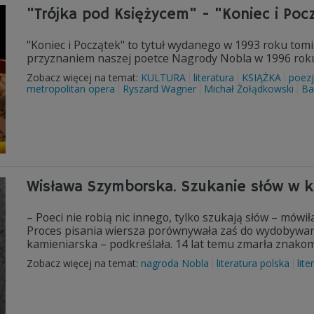
"Trójka pod Księżycem" - "Koniec i Poc
"Koniec i Początek" to tytuł wydanego w 1993 roku tom
przyznaniem naszej poetce Nagrody Nobla w 1996 rok
Zobacz więcej na temat:
KULTURA
literatura
KSIĄŻKA
poez
metropolitan opera
Ryszard Wagner
Michał Żołądkowski
Ba
Wisława Szymborska. Szukanie słów w 
– Poeci nie robią nic innego, tylko szukają słów – mów
Proces pisania wiersza porównywała zaś do wydobywania
kamieniarska – podkreślała. 14 lat temu zmarła znakom
Zobacz więcej na temat:
nagroda Nobla
literatura polska
lite