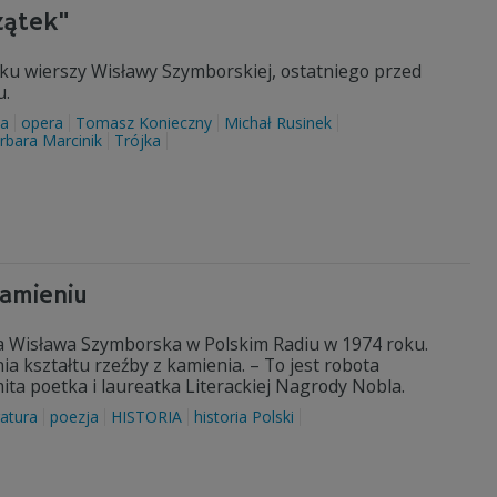
zątek"
iku wierszy Wisławy Szymborskiej, ostatniego przed
u.
ja
opera
Tomasz Konieczny
Michał Rusinek
rbara Marcinik
Trójka
kamieniu
iła Wisława Szymborska w Polskim Radiu w 1974 roku.
 kształtu rzeźby z kamienia. – To jest robota
ita poetka i laureatka Literackiej Nagrody Nobla.
ratura
poezja
HISTORIA
historia Polski