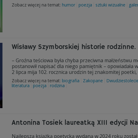
Zobacz więcej na temat:
humor
poezja
sztuki wizualne
gale
Wisławy Szymborskiej historie rodzinne
– Groźna teściowa była chyba przeciwna małżeństwu mo
postanowił napisać dla niego pamiętnik – opowiadała 
2 lipca mija 102. rocznica urodzin tej znakomitej poetki
Zobacz więcej na temat:
biografia
Zakopane
Dwudziestoleci
literatura
poezja
rodzina
Antonina Tosiek laureatką XIII edycji N
Najlepszą książką poetycką wydaną w 2024 roku został