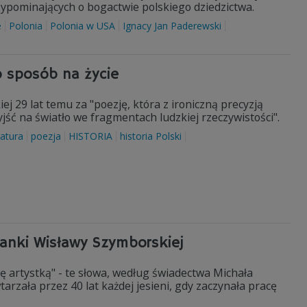
zypominających o bogactwie polskiego dziedzictwa.
e
Polonia
Polonia w USA
Ignacy Jan Paderewski
o sposób na życie
 29 lat temu za "poezję, która z ironiczną precyzją
ść na światło we fragmentach ludzkiej rzeczywistości".
ratura
poezja
HISTORIA
historia Polski
lejanki Wisławy Szymborskiej
dę artystką" - te słowa, według świadectwa Michała
rzała przez 40 lat każdej jesieni, gdy zaczynała pracę