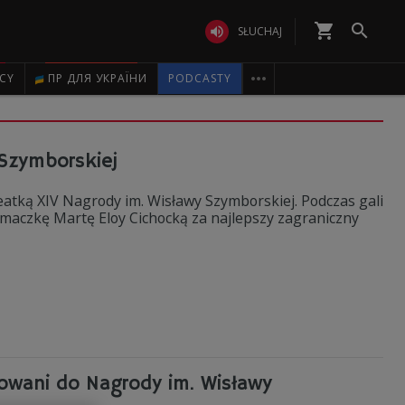
shopping_cart


SŁUCHAJ

ICY
ПР ДЛЯ УКРАЇНИ
PODCASTY
 Szymborskiej
eatką XIV Nagrody im. Wisławy Szymborskiej. Podczas gali
łumaczkę Martę Eloy Cichocką za najlepszy zagraniczny
nowani do Nagrody im. Wisławy