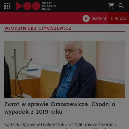
shopping_cart



SŁUCHAJ
WIĘCEJ

WŁODZIMIERZ CIMOSZEWICZ
Zwrot w sprawie Cimoszewicza. Chodzi o
wypadek z 2019 roku
Sąd Okręgowy w Białymstoku uchylił uniewinnienie i