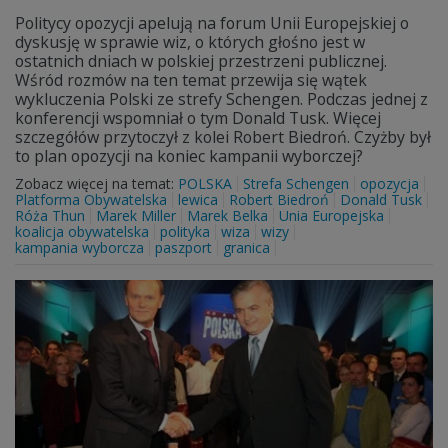
Politycy opozycji apelują na forum Unii Europejskiej o
dyskusję w sprawie wiz, o których głośno jest w
ostatnich dniach w polskiej przestrzeni publicznej.
Wśród rozmów na ten temat przewija się wątek
wykluczenia Polski ze strefy Schengen. Podczas jednej z
konferencji wspomniał o tym Donald Tusk. Więcej
szczegółów przytoczył z kolei Robert Biedroń. Czyżby był
to plan opozycji na koniec kampanii wyborczej?
Zobacz więcej na temat:
POLSKA
Strefa Schengen
opozycja
Platforma Obywatelska
lewica
Robert Biedroń
Donald Tusk
Róża Thun
Marek Miller
Marek Belka
Unia Europejska
koalicja obywatelska
polityka
wiza
wizy
kampania wyborcza
paszport
granica