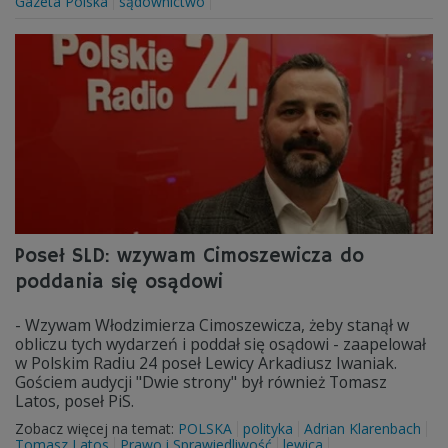
Gazeta Polska
sądownictwo
Poseł SLD: wzywam Cimoszewicza do
poddania się osądowi
- Wzywam Włodzimierza Cimoszewicza, żeby stanął w
obliczu tych wydarzeń i poddał się osądowi - zaapelował
w Polskim Radiu 24 poseł Lewicy Arkadiusz Iwaniak.
Gościem audycji "Dwie strony" był również Tomasz
Latos, poseł PiS.
Zobacz więcej na temat:
POLSKA
polityka
Adrian Klarenbach
Tomasz Latos
Prawo i Sprawiedliwość
lewica