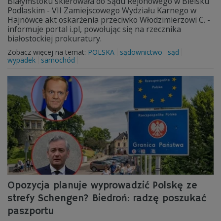
Białymstoku skierowała do Sądu Rejonowego w Bielsku
Podlaskim - VII Zamiejscowego Wydziału Karnego w
Hajnówce akt oskarżenia przeciwko Włodzimierzowi C. -
informuje portal i.pl, powołując się na rzecznika
białostockiej prokuratury.
Zobacz więcej na temat:
POLSKA
sądownictwo
sąd
wypadek
samochód
Opozycja planuje wyprowadzić Polskę ze
strefy Schengen? Biedroń: radzę poszukać
paszportu