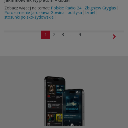
jakimkolwiek wypłatom – dodał.
Zobacz więcej na temat:
Polskie Radio 24
Zbigniew Gryglas
Porozumienie Jarosława Gowina
polityka
Izrael
stosunki polsko-żydowskie
1
2
3
...
9