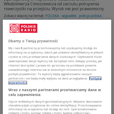
Włodzimierza Cimoszewicza od zarzutu potrącenia
rowerzystki na przejściu. Wyrok nie jest prawomocny.
Zobacz więcej na temat:
POLSKA
wypadek
policja polska
Hajnówka
policja
prokuratura
Dbamy o Twoją prywatność
My i nasi
5
partnerzy przechowujemy lub uzyskujemy dostęp do
informacji na urządzeniu, takich jak unikalne identyfikatory w plikach
cookie w celu przetwarzania danych osobowych. Użytkownik może
zaakceptować swoje wybory lub zarządzać nimi, klikając poniżej, jak
również skorzystać z prawa do sprzeciwu na podstawie prawnie
uzasadnionego interesu lub w dowolnym momencie na stronie
polityki prywatności. Te wybory będą sygnalizowane naszym
partnerom i nie będą miały wpływu na dane przeglądania.
Polityka
prywatności
Moment wejścia Polski do UE.
POLSKIE RADIO 24
Wraz z naszymi partnerami przetwarzamy dane w
"Tworzyliśmy historię"
celu zapewnienia:
- W nocy z 30 kwietnia na 1 maja 2004 roku byłem na
Użycie dokładnych danych geolokalizacyjnych. Aktywne skanowanie
charakterystyki urządzenia do celów identyfikacji. Przechowywanie
moście nad Odrą, łączącym Słubice z Frankfurtem,
informacji na urządzeniu lub dostęp do nich. Spersonalizowane
razem z niemieckim ministrem spraw zagranicznych
reklamy i treści, pomiar reklam i treści, badnie odbiorców i