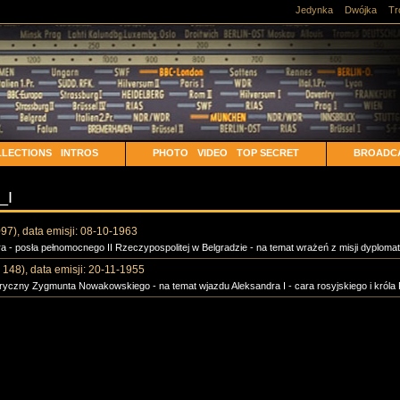
Jedynka
Dwójka
Tr
LECTIONS
INTROS
PHOTO
VIDEO
TOP SECRET
BROADC
_I
097), data emisji: 08-10-1963
 posła pełnomocnego II Rzeczypospolitej w Belgradzie - na temat wrażeń z misji dyplomaty
148), data emisji: 20-11-1955
oryczny Zygmunta Nowakowskiego - na temat wjazdu Aleksandra I - cara rosyjskiego i króla P