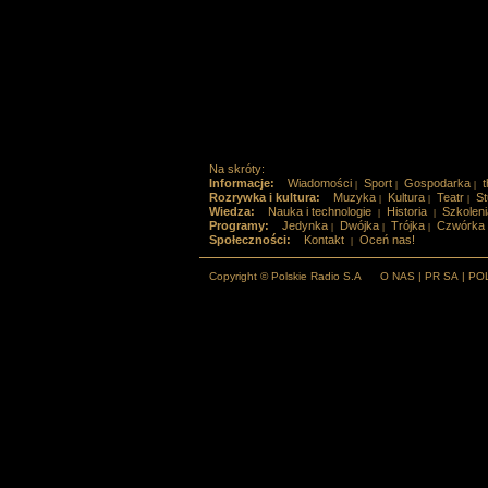
Na skróty:
Informacje:
Wiadomości
Sport
Gospodarka
t
|
|
|
Rozrywka i kultura:
Muzyka
Kultura
Teatr
St
|
|
|
Wiedza:
Nauka i technologie
Historia
Szkoleni
|
|
Programy:
Jedynka
Dwójka
Trójka
Czwórka
|
|
|
Społeczności:
Kontakt
Oceń nas!
|
Copyright © Polskie Radio S.A
O NAS
|
PR SA
|
PO