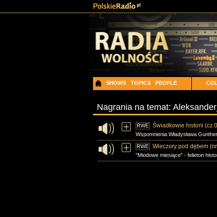
SHOWS
TOPICS
PEOPLE
COL
Nagrania na temat: Aleksander
Świadkowie historii (cz.
RWE
Wspomnienia Władysława Gunthera -
Wieczory pod dębem (nr 
RWE
"Miodowe miesiące" - felieton hist