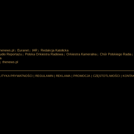
henews.pl
Euranet
IAR
Redakcja Katolicka
|
|
|
udio Reportażu
Polska Orkiestra Radiowa
Orkiestra Kameralna
Chór Polskiego Radia
|
|
|
|
a
thenews.pl
|
LITYKA PRYWATNOŚCI
|
REGULAMIN
|
REKLAMA
|
PROMOCJA
|
CZĘSTOTLIWOŚCI
|
KONTA