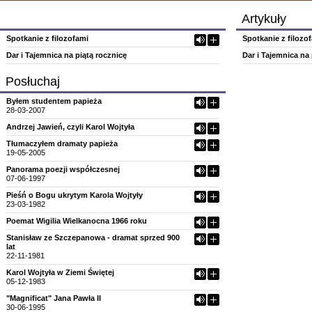
Artykuły
Spotkanie z filozofami
Spotkanie z filozo
Dar i Tajemnica na piątą rocznicę
Dar i Tajemnica na 
Posłuchaj
Byłem studentem papieża
28-03-2007
Andrzej Jawień, czyli Karol Wojtyła
Tłumaczyłem dramaty papieża
19-05-2005
Panorama poezji współczesnej
07-06-1997
Pieśń o Bogu ukrytym Karola Wojtyły
23-03-1982
Poemat Wigilia Wielkanocna 1966 roku
Stanisław ze Szczepanowa - dramat sprzed 900
lat
22-11-1981
Karol Wojtyła w Ziemi Świętej
05-12-1983
"Magnificat" Jana Pawła II
30-06-1995