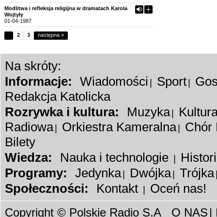
Modlitwa i refleksja religijna w dramatach Karola
Wojtyły
01-04-1987
1
2
3
następna »
Na skróty:
Informacje:
Wiadomości
Sport
Gos
|
|
Redakcja Katolicka
Rozrywka i kultura:
Muzyka
Kultur
|
Radiowa
Orkiestra Kameralna
Chór 
|
|
Bilety
Wiedza:
Nauka i technologie
Histor
|
Programy:
Jedynka
Dwójka
Trójka
|
|
Społeczności:
Kontakt
Oceń nas!
|
Copyright © Polskie Radio S.A
O NAS
|