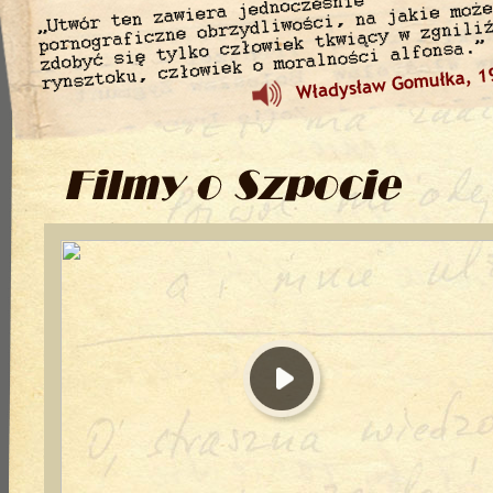
Caryca i zwierciadło
G
Zdjęcia i dokumenty
Szp