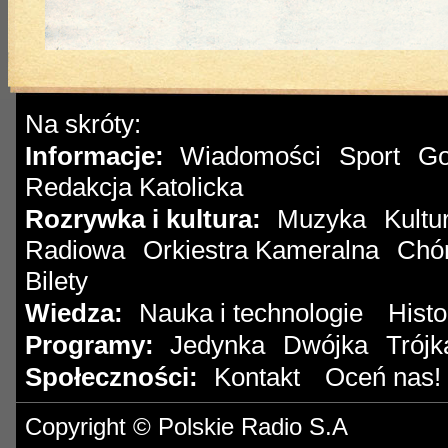
Na skróty:
Informacje:
Wiadomości
Sport
Go
|
|
Redakcja Katolicka
Rozrywka i kultura:
Muzyka
Kultu
|
Radiowa
Orkiestra Kameralna
Chór
|
|
Bilety
Wiedza:
Nauka i technologie
Histo
|
Programy:
Jedynka
Dwójka
Trójk
|
|
Społeczności:
Kontakt
Oceń nas!
|
Copyright © Polskie Radio S.A
O NAS