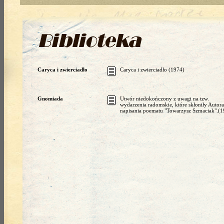
Caryca i zwierciadło
Caryca i zwierciadło (1974)
Gnomiada
Utwór niedokończony z uwagi na tzw.
wydarzenia radomskie, które skłoniły Autor
napisania poematu "Towarzysz Szmaciak".(1