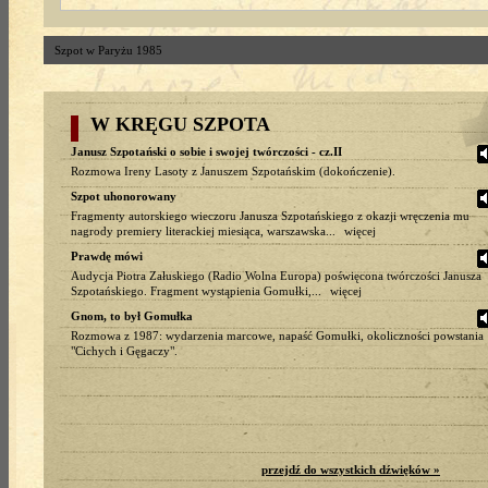
Szpot w Paryżu 1985
W KRĘGU SZPOTA
Janusz Szpotański o sobie i swojej twórczości - cz.II
Rozmowa Ireny Lasoty z Januszem Szpotańskim (dokończenie).
Szpot uhonorowany
Fragmenty autorskiego wieczoru Janusza Szpotańskiego z okazji wręczenia mu
nagrody premiery literackiej miesiąca, warszawska...
więcej
Prawdę mówi
Audycja Piotra Załuskiego (Radio Wolna Europa) poświęcona twórczości Janusza
Szpotańskiego. Fragment wystąpienia Gomułki,...
więcej
Gnom, to był Gomułka
Rozmowa z 1987: wydarzenia marcowe, napaść Gomułki, okoliczności powstania
"Cichych i Gęgaczy".
przejdź do wszystkich dźwięków »