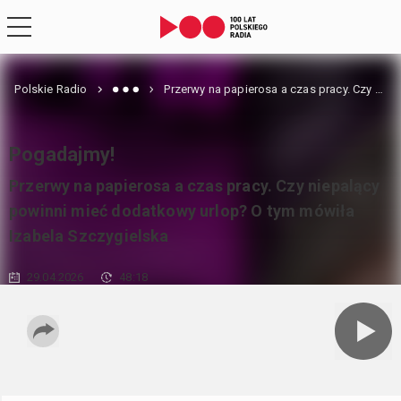
Polskie Radio
Przerwy na papierosa a czas pracy. Czy niepalący powinni mieć dodatkowy urlop? O tym mówiła Izabela Szczygielska
Pogadajmy!
Przerwy na papierosa a czas pracy. Czy niepalący
powinni mieć dodatkowy urlop? O tym mówiła
Izabela Szczygielska
29.04.2026
48:18