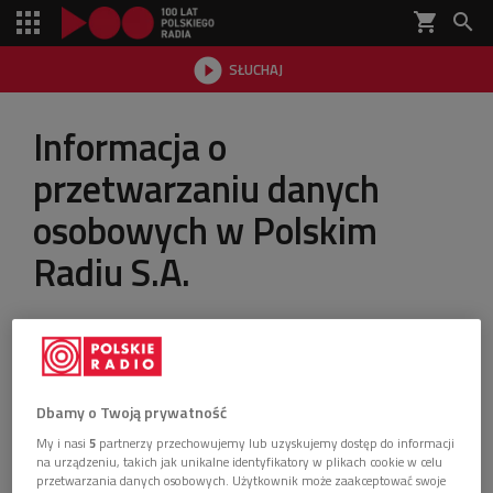
shopping_cart


SŁUCHAJ

Informacja o
przetwarzaniu danych
osobowych w Polskim
Radiu S.A.
ostatnia aktualizacja:
18.05.2018 13:29
Dbamy o Twoją prywatność
Administratorem Danych jest Polskie Radio Spółka Akcyjna z
siedzibą w Warszawie, al. Niepodległości 77/85, 00-977
My i nasi
5
partnerzy przechowujemy lub uzyskujemy dostęp do informacji
Warszawa.
na urządzeniu, takich jak unikalne identyfikatory w plikach cookie w celu
W sprawach związanych z Pani/a danymi należy
przetwarzania danych osobowych. Użytkownik może zaakceptować swoje