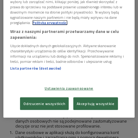
kontaktować się z Inspektorem Ochrony Danych, e-mail:
wybory lub zarządzać nimi, klikając poniżej, jak również skorzystać z
iod@polskieradio.pl
.
prawa do sprzeciwu na podstawie prawnie uzasadnionego interesu lub w
Dane osobowe są przetwarzane wyłącznie w celu dla
dowolnym momencie na stronie polityki prywatności. Te wybory będą
którego zostały zebrane.
sygnalizowane naszym partnerom i nie będą miały wpływu na dane
Dane osobowe mogą być udostępniane wyłącznie dla
przeglądania.
Polityka prywatności
prawidłowej realizacji celu przetwarzania.
Wraz z naszymi partnerami przetwarzamy dane w celu
Dane osobowe nie będą przekazywane poza Europejski
zapewnienia:
Obszar Gospodarczy lub do organizacji międzynarodowej.
Dane osobowe będą przechowywane przez okres
Użycie dokładnych danych geolokalizacyjnych. Aktywne skanowanie
wynikający z przepisów prawa.
charakterystyki urządzenia do celów identyfikacji. Przechowywanie
informacji na urządzeniu lub dostęp do nich. Spersonalizowane reklamy i
Ma Pan/i prawo dostępu do swoich danych osobowych, ich
poprawiania, przeniesienia, usunięcia lub ograniczenia
treści, pomiar reklam i treści, badnie odbiorców i ulepszanie usług.
przetwarzania.
Lista partnerów (dostawców)
Ma Pan/i prawo do wniesienia sprzeciwu wobec dalszego
przetwarzania, a w przypadku wyrażenia zgody na
przetwarzanie danych osobowych do jej wycofania.
Skorzystanie z prawa do cofnięcia zgody nie ma wpływu na
Ustawienia zaawansowane
przetwarzanie, które miało miejsce do momentu wycofania
zgody.
Odrzucenie wszystkich
Akceptuję wszystkie
Przysługuje Pani/u prawo wniesienia skargi do organu
nadzorczego.
Polskie Radio S.A. informuje, że w trakcie przetwarzania
danych osobowych nie są podejmowane zautomatyzowane
decyzje oraz nie jest stosowane profilowanie.
Dane osobowe w aplikacji służą do konfigurowania kont
użytkowników i zarządzania nimi z pomocą dewelopera.