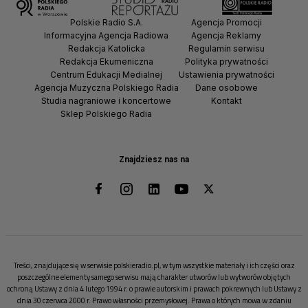
Polskie Radio S.A.
Agencja Promocji
Informacyjna Agencja Radiowa
Agencja Reklamy
Redakcja Katolicka
Regulamin serwisu
Redakcja Ekumeniczna
Polityka prywatności
Centrum Edukacji Medialnej
Ustawienia prywatności
Agencja Muzyczna Polskiego Radia
Dane osobowe
Studia nagraniowe i koncertowe
Kontakt
Sklep Polskiego Radia
Znajdziesz nas na
Treści, znajdujące się w serwisie polskieradio.pl, w tym wszystkie materiały i ich części oraz
poszczególne elementy samego serwisu mają charakter utworów lub wytworów objętych
ochroną Ustawy z dnia 4 lutego 1994 r. o prawie autorskim i prawach pokrewnych lub Ustawy z
dnia 30 czerwca 2000 r. Prawo własności przemysłowej. Prawa o których mowa w zdaniu