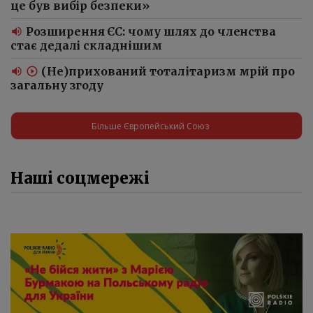
це був вибір безпеки»
Розширення ЄС: чому шлях до членства
стає дедалі складнішим
(Не)прихований тоталітаризм мрій про
загальну згоду
Більше Європейський Союз
Наші соцмережі