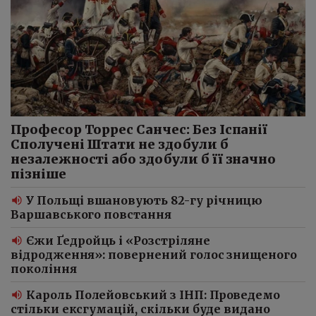
Професор Торрес Санчес: Без Іспанії
Сполучені Штати не здобули б
незалежності або здобули б її значно
пізніше
У Польщі вшановують 82-гу річницю
Варшавського повстання
Єжи Ґедройць і «Розстріляне
відродження»: повернений голос знищеного
покоління
Кароль Полейовський з ІНП: Проведемо
стільки ексгумацій, скільки буде видано