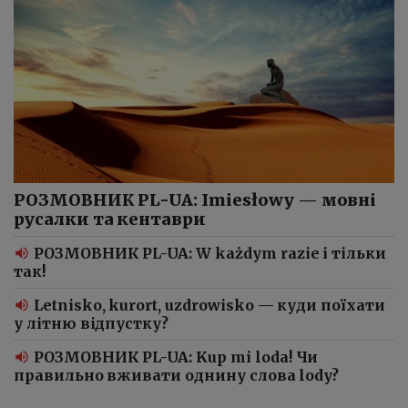
РОЗМОВНИК PL-UA: Imiesłowy — мовні
русалки та кентаври
РОЗМОВНИК PL-UA: W każdym razie і тільки
так!
Letnisko, kurort, uzdrowisko — куди поїхати
у літню відпустку?
РОЗМОВНИК PL-UA: Kup mi loda! Чи
правильно вживати однину слова lody?