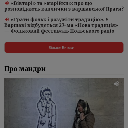
«Вівтарі» та «марійки»: про що
розповідають каплички з варшавської Праги?
«Грати фольк і розуміти традицію». У
Варшаві відбудеться 27-ма «Нова традиція»
— Фольковий фестиваль Польського радіо
Більше Витоки
Про мандри