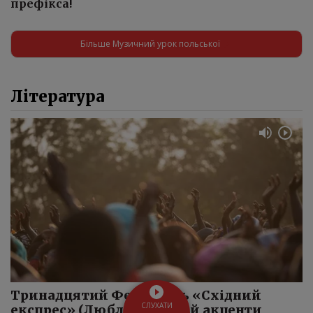
префікса!
Більше Музичний урок польської
Література
Тринадцятий Фестиваль «Східний
СЛУХАТИ
експрес» (Люблін): теми й акценти