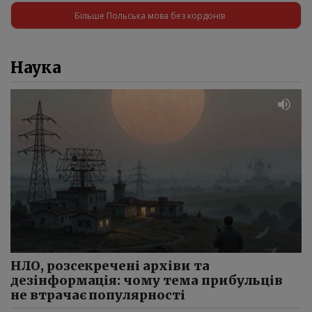
Більше Польська мова без кордонів
Наука
НЛО, розсекречені архіви та
дезінформація: чому тема прибульців
не втрачає популярності