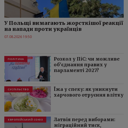
У Польщі вимагають жорсткішої реакції
на напади проти українців
07.08.2026 19:50
Розкол у ПіС: чи можливе
ПОЛІТИКА
об'єднання правих у
парламенті 2027?
Їжа у спеку: як уникнути
СУСПІЛЬСТВО
харчового отруєння влітку
Латвія перед виборами:
ЄВРОПЕЙСЬКИЙ СОЮЗ
міграційний тиск,