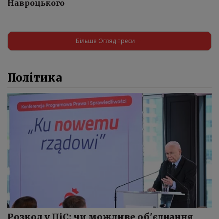
Навроцького
Більше Огляд преси
Політика
Розкол у ПіС: чи можливе об'єднання