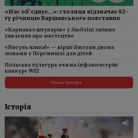
«Нас об'єднує…»: столиця відзначає 82-
гу річницю Варшавського повстання
«Карнавал штукарів» у Любліні змінює
уявлення про мистецтво
«Висунь язика!» — вірші Бжехви двома
мовами у Перемишлі для дітей
Польська культура очима інфлюенсерів:
конкурс WEI
Більше Культура
Історія