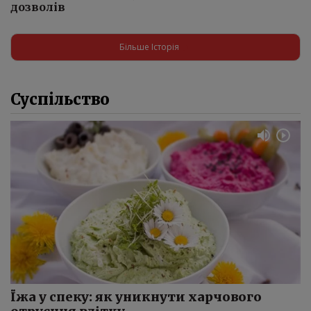
дозволів
Більше Історія
Суспільство
Їжа у спеку: як уникнути харчового