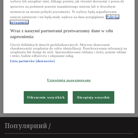
об'єднання правих у
wybory lub zarządzać nimi, klikając poniżej, jak również skorzystać z prawa do
парламенті 2027?
sprzeciwu na podstawie prawnie uzasadnionego interesu lub w dowolnym
momencie na stronie polityki prywatności. Te wybory będą sygnalizowane
naszym partnerom i nie będą miały wpływu na dane przeglądania.
Polityka
НА ПЕРЕХРЕСТІ. Їжа у
prywatności
спеку: як уникнути
Wraz z naszymi partnerami przetwarzamy dane w celu
харчового отруєння
zapewnienia:
влітку
Użycie dokładnych danych geolokalizacyjnych. Aktywne skanowanie
charakterystyki urządzenia do celów identyfikacji. Przechowywanie informacji na
urządzeniu lub dostęp do nich. Spersonalizowane reklamy i treści, pomiar reklam
i treści, badnie odbiorców i ulepszanie usług.
СЛУХАТИ
Lista partnerów (dostawców)
Ustawienia zaawansowane
Odrzucenie wszystkich
Akceptuję wszystkie
Популярний /