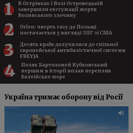
1
️В Острівках і Волі Островецькій
завершили ексгумації жертв
Волинського злочину
2
Orlen: чверть газу до Польщі
постачається у вигляді ЗПГ зі США
3
Десять країн долучилися до спільної
європейської антибалістичної системи
FREYJA
4
Поляк Бартоломей Кубковський
першим в історії вплав переплив
Балтійське море
Україна тримає оборону від Росії