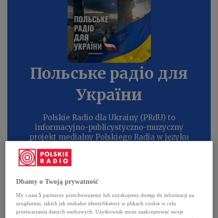
Польське радіо для
України
Polskie Radio dla Ukrainy (PRdU) to
informacyjno-publicystyczno-muzyczny
projekt medialny Polskiego Radia w języku
ukrai...
Dbamy o Twoją prywatność
My i nasi
5
partnerzy przechowujemy lub uzyskujemy dostęp do informacji na
ПОГЛЯД. Розкол у ПіС:
urządzeniu, takich jak unikalne identyfikatory w plikach cookie w celu
чи можливе
przetwarzania danych osobowych. Użytkownik może zaakceptować swoje