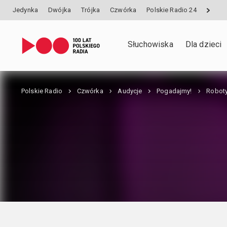
Jedynka
Dwójka
Trójka
Czwórka
Polskie Radio 24
Słuchowiska
Dla dzieci
Polskie Radio
Czwórka
Audycje
Pogadajmy!
Roboty