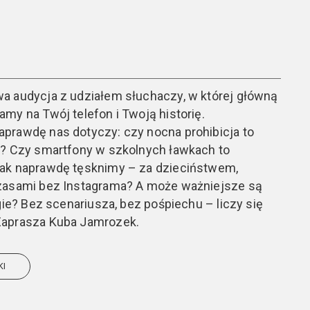
a audycja z udziałem słuchaczy, w której główną
my na Twój telefon i Twoją historię.
prawdę nas dotyczy: czy nocna prohibicja to
e? Czy smartfony w szkolnych ławkach to
ak naprawdę tęsknimy – za dzieciństwem,
zasami bez Instagrama? A może ważniejsze są
gie? Bez scenariusza, bez pośpiechu – liczy się
Zaprasza Kuba Jamrozek.
KI