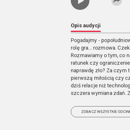
Opis audycji
Pogadajmy - popołudniow
rolę gra… rozmowa. Czeka
Rozmawiamy o tym, co na
ratunek czy ograniczeni
naprawdę zło? Za czym t
pierwszą miłością czy c
dziś relacje niż technolo
szczera wymiana zdań. 
ZOBACZ WSZYSTKIE ODCIN