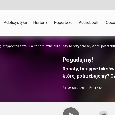
Publicystyka
Historia
Reportaże
Audiobooki
Obco
, latające taksówki i autonomiczne auta - czy to przyszłość, której potrzeb
Pogadajmy!
Roboty, latające taksów
której potrzebujemy? Cz
05.05.2026
47:58