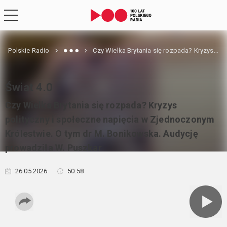
Polskie Radio
Czy Wielka Brytania się rozpada? Kryzys polityczny i społeczne napięcia w Zjednoczonym Królestwie. O tym dr M. Bonikowska. Audycję prowadziła W. Puszkar
Świat 4.0
Czy Wielka Brytania się rozpada? Kryzys
polityczny i społeczne napięcia w Zjednoczonym
Królestwie. O tym dr M. Bonikowska. Audycję
prowadziła W. Puszkar
26.05.2026
50:58