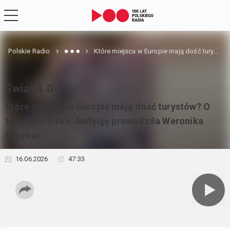
Polskie Radio
Które miejsca w Europie mają dość turystów? O tym Piotr Firan. Audycję prowadziła Weronika Puszkar
Świat 4.0
Które miejsca w Europie mają dość turystów? O
tym Piotr Firan. Audycję prowadziła Weronika
Puszkar
16.06.2026
47:33