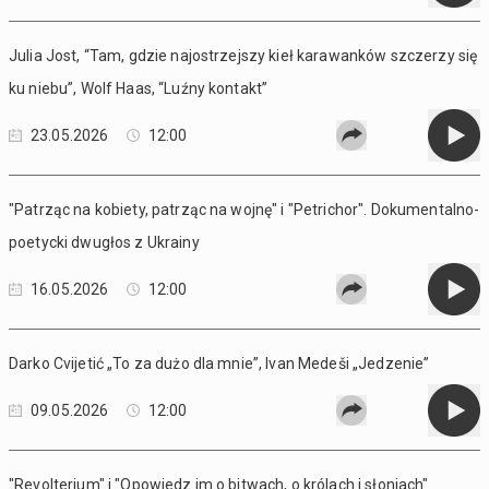
Julia Jost, “Tam, gdzie najostrzejszy kieł karawanków szczerzy się
ku niebu”, Wolf Haas, “Luźny kontakt”
23.05.2026
12:00
"Patrząc na kobiety, patrząc na wojnę" i "Petrichor". Dokumentalno-
poetycki dwugłos z Ukrainy
16.05.2026
12:00
Darko Cvijetić „To za dużo dla mnie”, Ivan Medeši „Jedzenie”
09.05.2026
12:00
"Revolterium" i "Opowiedz im o bitwach, o królach i słoniach".