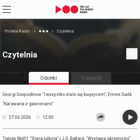
Polskie Radio
Czytelnia
Czytelnia
Odcinki
O audycji
Georgi Gospodinow "I wszystko stało się księżycem", Emine Sadk
"Karawana z gawronami"
27.06.2026
12:00
Tobias Wolff, "Stara szkoła" i J.G. Ballard, "Wystawa okropności"