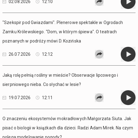
02.08.2026
12:10
"Szekspir pod Gwiazdami". Plenerowe spektakle w Ogrodach
Zamku Królewskiego. "Dom, w którym śpiewa". O teatrach
poznanych w podróży mówi D. Kozińska
26.07.2026
12:12
Jaką rolę pełnią rośliny w mieście? Obserwacje lipcowego i
sierpniowego nieba. Co słychać w lesie?
19.07.2026
12:11
O znaczeniu ekosystemów mokradłowych Małgorzata Siuta. Jak
pisać o biologii w książkach dla dzieci. Radzi Adam Mirek. Na czym
polega modelowanie pogody?