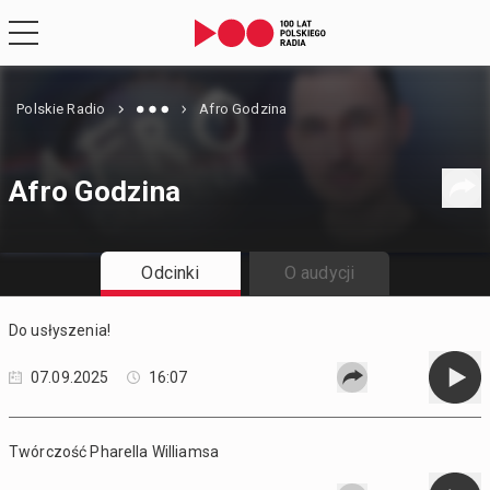
Polskie Radio
Afro Godzina
Afro Godzina
Odcinki
O audycji
Do usłyszenia!
07.09.2025
16:07
Twórczość Pharella Williamsa