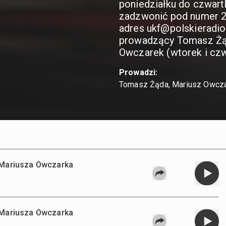
poniedziałku do czwart
zadzwonić pod numer 22
adres ukf@polskieradio
prowadzący Tomasz Żąda
Owczarek (wtorek i czw
Prowadzi:
Tomasz Żąda, Mariusz Owcz
a Mariusza Owczarka
a Mariusza Owczarka