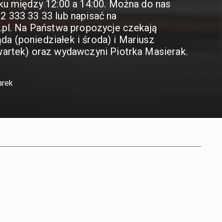
ku między 12:00 a 14:00. Można do nas
 333 33 33 lub napisać na
.pl. Na Państwa propozycje czekają
 (poniedziałek i środa) i Mariusz
artek) oraz wydawczyni Piotrka Masierak.
arek