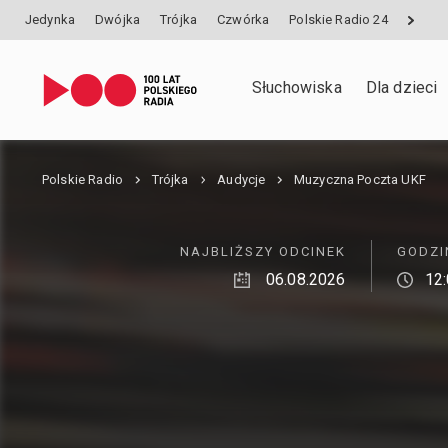
Jedynka
Dwójka
Trójka
Czwórka
Polskie Radio 24
Słuchowiska
Dla dzieci
Polskie Radio
Trójka
Audycje
Muzyczna Poczta UKF
NAJBLIŻSZY ODCINEK
GODZI
06.08.2026
12