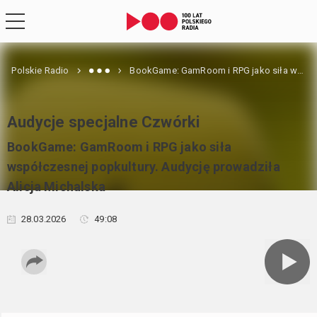
Polskie Radio
BookGame: GamRoom i RPG jako siła współczesnej popkultury. Audycję prowadziła Alicja Michalska
Audycje specjalne Czwórki
BookGame: GamRoom i RPG jako siła
współczesnej popkultury. Audycję prowadziła
Alicja Michalska
28.03.2026
49:08