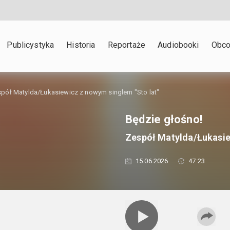
Publicystyka
Historia
Reportaże
Audiobooki
Obco
pół Matylda/Łukasiewicz z nowym singlem "Sto lat"
Będzie głośno!
Zespół Matylda/Łukasie
15.06.2026
47:23