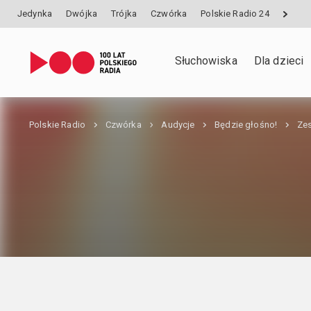
Jedynka
Dwójka
Trójka
Czwórka
Polskie Radio 24
Słuchowiska
Dla dzieci
Polskie Radio
Czwórka
Audycje
Będzie głośno!
Zes